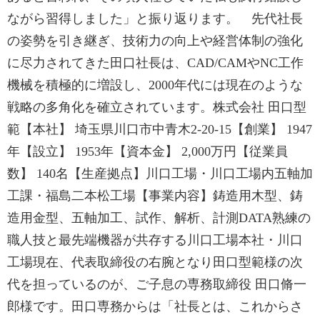
ながら習得しました」と振り返ります。 先代社長
の姿勢を引き継ぎ、技術力の向上や経営体制の強化
に尽力されてきた田口社長は、CAD/CAMやNC工作
機械を積極的に増設し、2000年代には現在のような
戦略の多角化を確立されています。株式会社 田口型
範【本社】 埼玉県川口市中青木2-20-15【創業】 1947
年【設立】 1953年【資本金】 2,000万円【従業員
数】 140名【生産拠点】川口工場・川口工場内五軸加
工課・福島二本松工場【事業内容】鋳造用木型、鋳
造用金型、五軸加工、試作、解析、計測DATA熟練の
職人技と最先端機器が共存する川口工場本社・川口
工場現在、代表取締役の右腕となり田口型範様の次
代を担っているのが、ご子息の専務取締役 田口脩一
郎様です。田口専務からは「社長とは、これからさ