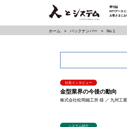
季刊誌
NTTデータ
お客さまにお
ホーム
バックナンバー
No.1
社長インタビュー
金型業界の今後の動向
株式会社松岡鐵工所 様 ／ 九州工業
システム紹介