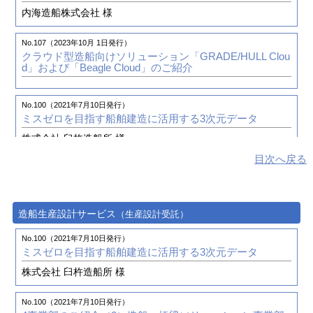
株式会社臼杵造船所 様
内海造船株式会社 様
No.90（2018年7月 1日発行）
3次元艤装設計システム「管ナビ」の活用で艤装設計の3
次元化を図る
No.73（2014年4月 1日発行）
No.107（2023年10月 1日発行）
3次元艤装設計システム
（仮称）
管ナビのご紹介
株式会社 臼杵造船所 様
クラウド型造船向けソリューション
「GRADE/HULL Clou
d」および「Beagle Cloud」のご紹介
No.85（2017年4月 1日発行）
造船業をITで支援する取り組み～現場支援・艤装設計支
No.100（2021年7月10日発行）
援・技術開発～
ミスゼロを目指す船舶建造に活用する3次元データ
株式会社 臼杵造船所 様
No.82（2016年7月 1日発行）
目次へ戻る
海上における安全と海洋環境の汚染防止に尽力基盤技術
No.100（2021年7月10日発行）
で造船・海運業界を支援する第三者機関
4事業部のご紹介（3）
造船・橋梁ソリューション事業部
一般財団法人 日本海事協会
造船生産設計サービス
（生産設計受託）
No.98（2020年10月15日発行）
No.82（2016年7月 1日発行）
造船業界の近未来のソリューションとは
SEA JAPAN 2016 出展報告
No.100（2021年7月10日発行）
ミスゼロを目指す船舶建造に活用する3次元データ
株式会社 臼杵造船所 様
No.90（2018年7月 1日発行）
No.79（2015年10月 1日発行）
3次元艤装設計システム「管ナビ」の活用で艤装設計の3
世界初、新型ケミカルタンカーを建造3次元CAD活用によ
次元化を図る
®
る業務のシステム化や「管ナビ（kan navi
）」による艤
No.100（2021年7月10日発行）
装設計者の人材育成を目指す