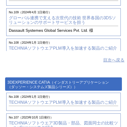
No.109（2024年4月 1日発行）
グローバル連携で支える次世代の技術
世界各国の3DSソ
リューションのサポートサービスを担う
Dassault Systemes Global Services Pvt. Ltd. 様
No.108（2024年1月 1日発行）
TECHNIAソフトウエア
PLM導入を加速する製品のご紹介
目次へ戻る
No.107（2023年10月 1日発行）
TECHNIAソフトウエア
3D製品・部品、図面同士の比較ツ
ールxCompareのご紹介
3DEXPERIENCE CATIA
（インダストリーアプリケーション
（ダッソー・システムズ製品シリーズ））
No.100（2021年7月10日発行）
4事業部のご紹介（2）
製造ソリューション事業部
No.108（2024年1月 1日発行）
TECHNIAソフトウエア
PLM導入を加速する製品のご紹介
No.98（2020年10月15日発行）
CADデータ管理課題解決のご提案～3DEXPERIENCEの
No.107（2023年10月 1日発行）
活用例～
TECHNIAソフトウエア
3D製品・部品、図面同士の比較ツ