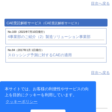
®
る業務のシステム化や「管ナビ（kan navi
）」による艤
目次へ戻る
3次元船殻CAD/CAMシステム GRADE/HULLのご紹介
装設計者の人材育成を目指す
株式会社臼杵造船所 様
No.7（1997年10月 1日発行）
GRADE/HULLを利用した設計
CAE受託解析サービス
（CAE受託解析サービス）
No.77（2015年4月 1日発行）
Beagleを利用した造船業における3D活用状況
福岡造船株式会社 様
No.100（2021年7月10日発行）
4事業部のご紹介（2）
製造ソリューション事業部
No.3（1996年10月 1日発行）
No.73（2014年4月 1日発行）
船殻CAD/CAMシステム GRADE/HULL Ver.7.04
GRADE/HULLとBeagleのさらなる活用と業務効率化への
取り組み
No.84（2017年1月 1日発行）
スロッシング予測に対するCAEの適用
尾道造船株式会社 様
No.61（2011年4月 1日発行）
目次へ戻る
3D船殻ビューワ Beagle View のご紹介
本サイトでは、お客様の利便性やサービスの向
上を目的にクッキーを利用しています。
クッキーポリシー