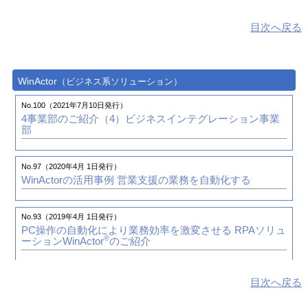
株式会社 酉島製作所 様
目次へ戻る
No.75（2014年10月 1日発行）
建設・エンジニアリング業／受注生産型製造業向け基幹
No.46（2007年7月 1日発行）
®
業務ソリューション
Project-Space
の販売を開始
PLM技術レポート（第4回）「Space-E V5、CATIA V5を
使用した、カスタマイズ事例（マクロによる自動化）」
WinActor
（ビジネス系ソリューション）
No.74（2014年7月 1日発行）
建設・エンジニアリング業／受注生産型製造業向け基幹
No.45（2007年4月 1日発行）
No.100（2021年7月10日発行）
™
業務ソリューション
Project-Space
のご紹介
CATIA V5と解析システムで製造の効率化を目指す
4事業部のご紹介（4）
ビジネスインテグレーション事業
部
株式会社 前川電気鋳鋼所 様
No.45（2007年4月 1日発行）
No.97（2020年4月 1日発行）
PLM技術レポート（第3回）「Space-E V5、CATIA V5を
WinActorの活用事例
営業支援の業務を自動化する
使用した、カスタマイズ事例（穴あけの自動化）」
No.93（2019年4月 1日発行）
No.44（2007年1月 1日発行）
PC操作の自動化により業務効率を激変させる
RPAソリュ
PLM 技術レポート（第2回）「金型要件におけるSpace-E
®
ーションWinActor
のご紹介
V5、CATIA V5の運用事例のご紹介」
目次へ戻る
No.43（2006年10月 1日発行）
CATIA V5 でリードタイムの短縮化を図る