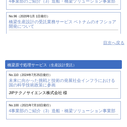
株式会社 臼杵造船所 様
4事業部のご紹介（3）
造船・橋梁ソリューション事業部
株式会社臼杵造船所 様
No.89（2018年4月 1日発行）
No.96（2020年1月 1日発行）
３次元データ活用を促進する造船業界向け設計ソリュー
No.77（2015年4月 1日発行）
橋梁生産設計の受託業務サービス
ベトナムのオフショア
ション「NAPA Steel-Beagleインターフェース」を提供開
Beagleを利用した造船業における3D活用状況
開発について
始
～生産検討のフロントローディングによる工期短縮・
コスト削減の実現～
No.73（2014年4月 1日発行）
No.88（2018年1月 1日発行）
目次へ戻る
GRADE/HULLとBeagleのさらなる活用と業務効率化への
尾道事業所移転のご報告
No.88（2018年1月 1日発行）
取り組み
造船業務のフロントローディングがもたらす変革
─NAPA
SteelとBeagleとの連携が目指すもの─
尾道造船株式会社 様
No.68（2013年1月 1日発行）
橋梁原寸処理サービス
（生産設計受託）
震災からの復興 ― 株式会社ヤマニシのご紹介 ―
No.73（2014年4月 1日発行）
No.85（2017年4月 1日発行）
GRADE/HULL上流化への取り組み
3次元船殻CAD（GRA
No.110（2024年7月25日発行）
株式会社ヤマニシ 様
造船業をITで支援する取り組み～現場支援・艤装設計支
DE/HULL）およびPrimeShip-HULL（Rules）/CSRとのイ
未来に向かった挑戦と技術の発展
社会インフラにおける
援・技術開発～
ンターフェースの開発
国の科学技術政策に参画
JIPテクノサイエンス株式会社 様
No.82（2016年7月 1日発行）
No.68（2013年1月 1日発行）
SEA JAPAN 2016 出展報告
震災からの復興 ― 株式会社ヤマニシのご紹介 ―
No.100（2021年7月10日発行）
4事業部のご紹介（3）
造船・橋梁ソリューション事業部
株式会社ヤマニシ 様
No.79（2015年10月 1日発行）
世界初、新型ケミカルタンカーを建造3次元CAD活用によ
No.35（2004年10月 1日発行）