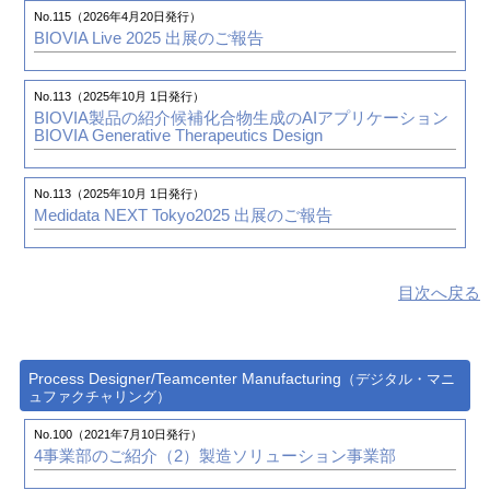
No.109（2024年4月 1日発行）
No.40（2006年1月 1日発行）
No.115（2026年4月20日発行）
第16回「オートモーティブワールド」 展示会レポート
3次元データとシステム活用により時間とコスト削減・効
BIOVIA Live 2025 出展のご報告
率化を促進
株式会社フジ技研 様
No.107（2023年10月 1日発行）
No.113（2025年10月 1日発行）
システムズエンジニアリング 連載vol.3
デザイン思考によ
BIOVIA製品の紹介
候補化合物生成のAIアプリケーション
るシステム開発と注意点
No.40（2006年1月 1日発行）
BIOVIA Generative Therapeutics Design
PLMレポート（第4回）「型設計効率50％UPを実現させ
るために」
No.106（2023年7月 1日発行）
No.113（2025年10月 1日発行）
システムズエンジニアリング 連載vol.2
デザイン思考とシ
Medidata NEXT Tokyo2025 出展のご報告
ステムズエンジニアリング
No.39（2005年10月 1日発行）
PLMレポート（第3回）「型設計効率50％UPを実現させ
るために」
No.105（2023年1月10日発行）
目次へ戻る
システムズエンジニアリング 連載vol.1
新しい仕組みに変
えるとは
No.38（2005年7月 1日発行）
CATIA V5とSpace-E CAA V5 Basedでプロセスの3次元化
を飛躍的に促進
No.101（2022年1月15日発行）
Process Designer/Teamcenter Manufacturing
（デジタル・マニ
松下電器産業株式会社 パナソニックデザイン社 様
MBSE・MBDソリューション領域におけるNDESの取り
ュファクチャリング）
組み
No.100（2021年7月10日発行）
No.38（2005年7月 1日発行）
4事業部のご紹介（2）
製造ソリューション事業部
PLMレポート （第2回）「型設計効率50％UPを実現させ
No.100（2021年7月10日発行）
るために」