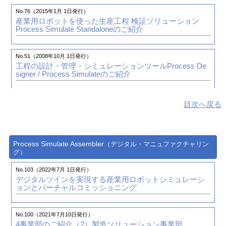
4事業部のご紹介（1）
オートモーティブソリューション
事業部
No.76（2015年1月 1日発行）
産業用ロボットを使った生産工程 検証ソリューション
No.37（2005年4月 1日発行）
Process Simulate Standaloneのご紹介
PLMレポート（第1回）「型設計効率50％UPを実現させ
No.99（2021年1月 1日発行）
るために」
モデルベース開発における制御系モデル情報交換システ
ムの構築ー日本自動車工業会（JAMA）様における取り
No.51（2008年10月 1日発行）
組みについてー
工程の設計・管理・シミュレーションツールProcess De
No.36（2005年1月 1日発行）
signer / Process Simulateのご紹介
CATIA V5で新たな分野の生産設計に携わる
株式会社 奥岡技研 様
No.98（2020年10月15日発行）
グローバルな視点で新たな価値を提案
インドの先駆的なI
目次へ戻る
T企業との連携
No.36（2005年1月 1日発行）
初心者向けのCATIAの教材を作成する
ウィプロ・ジャパン株式会社 様
ピーシーアシスト株式会社 様
Process Simulate Assembler
（デジタル・マニュファクチャリン
グ）
No.35（2004年10月 1日発行）
CATIA V5でソリッド化を実現する
No.103（2022年7月 1日発行）
デジタルツインを実現する産業用ロボットシミュレーシ
株式会社 名古屋精密金型 様
ョンとバーチャルコミッショニング
No.35（2004年10月 1日発行）
CATIA V5、ICEM Surf、 Darwin Revueで業務の拡大と効
No.100（2021年7月10日発行）
率化を図る
4事業部のご紹介（2）
製造ソリューション事業部