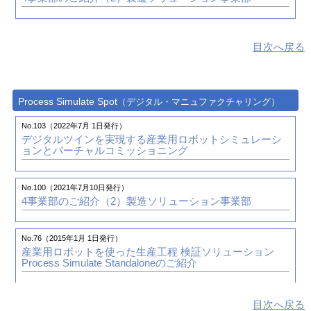
株式会社 デオック 様
No.34（2004年7月 1日発行）
目次へ戻る
CATIA V5で新たな提案を確立する
中央発条工業株式会社 様
Process Simulate Spot
（デジタル・マニュファクチャリング）
No.30（2003年7月 1日発行）
これからの製造業のあり方とは―ICEMSurf、CATIA V5を
No.103（2022年7月 1日発行）
有効活用―
デジタルツインを実現する産業用ロボットシミュレーシ
株式会社 エイム 様
ョンとバーチャルコミッショニング
No.29（2003年4月 1日発行）
No.100（2021年7月10日発行）
CATIA V5で新たなビジネスチャンスを狙う
4事業部のご紹介（2）
製造ソリューション事業部
ムツミ工業株式会社 様
No.76（2015年1月 1日発行）
No.27（2002年10月 1日発行）
産業用ロボットを使った生産工程 検証ソリューション
PLMソリューション CATIA V5のご紹介
Process Simulate Standaloneのご紹介
目次へ戻る