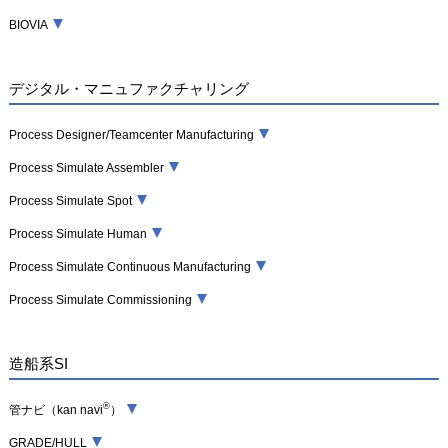
BIOVIA
デジタル・マニュファクチャリング
Process Designer/Teamcenter Manufacturing
Process Simulate Assembler
Process Simulate Spot
Process Simulate Human
Process Simulate Continuous Manufacturing
Process Simulate Commissioning
造船系SI
®
管ナビ（kan navi
）
GRADE/HULL