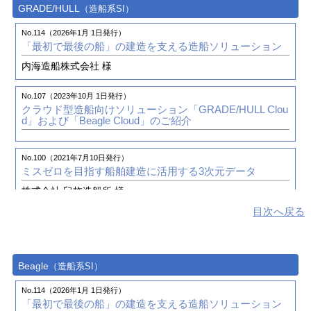
No.90（2018年7月 1日発行）
GRADE/HULL
（造船系SI）
3次元艤装設計システム「管ナビ」の活用で艤装設計の3
次元化を図る
No.114（2026年1月 1日発行）
「最初で最後の船」の建造を支える造船ソリューション
株式会社 臼杵造船所 様
内海造船株式会社 様
No.85（2017年4月 1日発行）
造船業をITで支援する取り組み～現場支援・艤装設計支
No.107（2023年10月 1日発行）
援・技術開発～
クラウド型造船向けソリューション
「GRADE/HULL Clou
d」および「Beagle Cloud」のご紹介
No.82（2016年7月 1日発行）
海上における安全と海洋環境の汚染防止に尽力基盤技術
No.100（2021年7月10日発行）
で造船・海運業界を支援する第三者機関
ミスゼロを目指す船舶建造に活用する3次元データ
一般財団法人 日本海事協会
株式会社 臼杵造船所 様
目次へ戻る
No.82（2016年7月 1日発行）
No.100（2021年7月10日発行）
SEA JAPAN 2016 出展報告
4事業部のご紹介（3）
造船・橋梁ソリューション事業部
No.79（2015年10月 1日発行）
Beagle
（造船系SI）
No.98（2020年10月15日発行）
世界初、新型ケミカルタンカーを建造3次元CAD活用によ
造船業界の近未来のソリューションとは
®
る業務のシステム化や「管ナビ（kan navi
）」による艤
No.114（2026年1月 1日発行）
装設計者の人材育成を目指す
「最初で最後の船」の建造を支える造船ソリューション