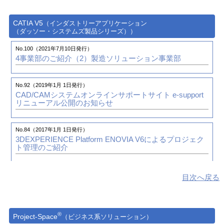
CATIA V5
（インダストリーアプリケーション
No.96（2020年1月 1日発行）
（ダッソー・システムズ製品シリーズ））
TECHNIA PLM INNOVATION FORUM 2019のご報告
No.100（2021年7月10日発行）
4事業部のご紹介（2）
製造ソリューション事業部
No.94（2019年7月 1日発行）
ダッソー・システムズ株式会社との取り組みとFY2018の
活動における表彰
No.92（2019年1月 1日発行）
CAD/CAMシステムオンラインサポートサイト
e-support
リニューアル公開のお知らせ
No.92（2019年1月 1日発行）
ものづくり変革のための意識変革
― 新しい時代の新しい
ものづくりの3DEXPERIENCEプラットフォーム ―
No.84（2017年1月 1日発行）
ダッソー・システムズ株式会社 様
3DEXPERIENCE Platform ENOVIA V6によるプロジェク
ト管理のご紹介
No.83（2016年10月 1日発行）
目次へ戻る
3DEXPERIENCE Platform ENOVIA V6によるBOM管理の
ご紹介
®
Project-Space
（ビジネス系ソリューション）
No.82（2016年7月 1日発行）