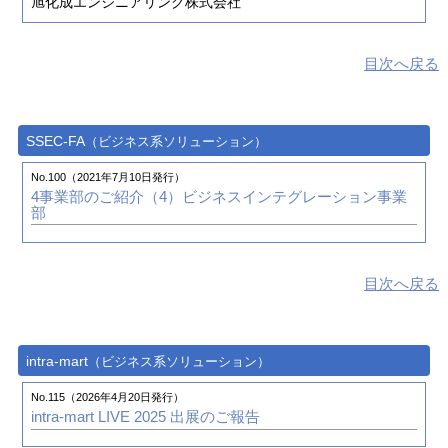
旭化成エンジニアリング株式会社
No.50（2008年7月 1日発行）
No.85（2017年4月 1日発行）
PLM技術レポート（第7回）CATIA V5を使用した設計業
目次へ戻る
全社で取り組み自分たちでやりとげた基幹業務システム
務におけるカスタマイズ事例
の再構築
― ERPパッケージ Project-Spaceの導入事例 ―
エア・ウォーター・プラントエンジニアリング株式会社 様
No.48（2008年1月 1日発行）
SSEC-FA
（ビジネス系ソリューション）
車輌用ミラー開発にCATIA V5を有効活用
No.85（2017年4月 1日発行）
「受注設計製造プロセス統合ソリューション」のご紹介
No.100（2021年7月10日発行）
大東プレス工業株式会社 様
～3DEXPERIENCE Platform ENOVIA V6とProject-Space
4事業部のご紹介（4）
ビジネスインテグレーション事業
の連携～
部
No.48（2008年1月 1日発行）
PLM技術レポート（第6回）「Space-E V5、CATIA V5を
使用した、カスタマイズ事例（3次元加工テンプレー
No.79（2015年10月 1日発行）
ト）」
建設・エンジニアリング業/受注生産型製造業向け基幹業
目次へ戻る
®
務ソリューション
Project-Space
Version 2リリースのお
知らせ
No.47（2007年10月 1日発行）
PLM技術レポート（第5回）「Space-E V5、CATIA V5を
intra-mart
（ビジネス系ソリューション）
使用した、カスタマイズ事例（マクロによる自動化）」
No.75（2014年10月 1日発行）
社内ベンチャーから上場企業へ、お客様の業務を最適化
No.115（2026年4月20日発行）
するシステム基盤を提供
intra-mart LIVE 2025 出展のご報告
No.46（2007年7月 1日発行）
株式会社 NTTデータ イントラマート 様 ／
CATIA V5で目指すのは自動設計と業務の効率化
株式会社 NTTデータ ビズインテグラル 様