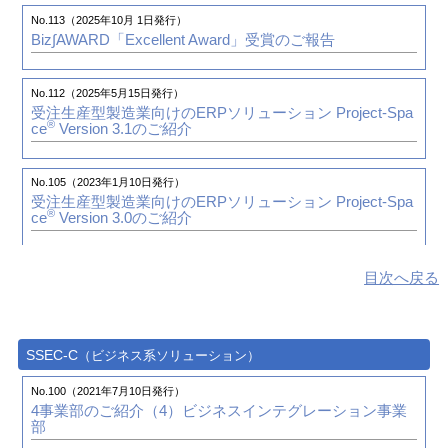
CATIA V5 ENOVIA V6バンドルパッケージ（ASO3X-JP）
No.113（2025年10月 1日発行）
のご紹介
Biz∫AWARD「Excellent Award」受賞のご報告
No.75（2014年10月 1日発行）
No.112（2025年5月15日発行）
トータルソリューションのご提案（1）STLの活用例
受注生産型製造業向けのERPソリューション
Project-Spa
®
ce
Version 3.1のご紹介
No.63（2011年10月 1日発行）
意匠設計をCATIAで実現、さらに次の工程へ展開する
No.105（2023年1月10日発行）
ヒロボー株式会社 様
受注生産型製造業向けのERPソリューション
Project-Spa
®
ce
Version 3.0のご紹介
No.58（2010年7月 1日発行）
カーテクノロジー科の新設により自動車関連に特化した
No.100（2021年7月10日発行）
目次へ戻る
技術者を育成
4事業部のご紹介（4）
ビジネスインテグレーション事業
学校法人 龍馬学園 国際デザイン・ビューティカレッジ 様
部
No.55（2009年10月 1日発行）
SSEC-C
（ビジネス系ソリューション）
No.100（2021年7月10日発行）
導入支援レポート（第2回）「経験」に基づいた導入支援
受注生産型製造業向けのERPソリューション
Project-Spa
における金型テンプレート構築方法
No.100（2021年7月10日発行）
®
ce
Version2.4/2.5のご紹介
4事業部のご紹介（4）
ビジネスインテグレーション事業
部
No.54（2009年7月 1日発行）