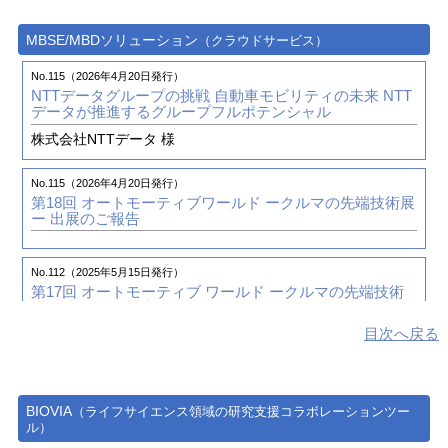
日本山村硝子株式会社 様
MBSE/MBDソリューション
（クラウドサービス）
No.43（2006年10月 1日発行）
No.115（2026年4月20日発行）
生産管理システム「電脳工場」とCATIA V5 で業務の効率
NTTデータグループの挑戦 自動車モビリティの未来
NTT
化を目指す
データが推進するグループフルポテンシャル
株式会社 エイム 様
株式会社NTTデータ 様
No.43（2006年10月 1日発行）
No.115（2026年4月20日発行）
PLM 技術レポート（第1回）「金型要件におけるSpace-E
第18回 オートモーティブワールド ークルマの先端技術展
V5、CATIA V5の運用事例のご紹介」
ー 出展のご報告
No.42（2006年7月 1日発行）
No.112（2025年5月15日発行）
新技術の研究開発を担うCATIA V5
第17回 オートモーティブ ワールド ークルマの先端技術
株式会社 坂本設計技術開発研究所 様
展ー 出展のご報告
目次へ戻る
No.41（2006年4月 1日発行）
No.110（2024年7月25日発行）
CATIA V5とSpace-E CAA V5 Based CAMでCAD部門を強
システムズエンジニアリング 連載番外編
ドイツにおける
化
バーチャル開発に関する調査について
BIOVIA
株式会社 テクニカルモデル 様
（ライフサイエンス領域の研究支援コラボレーションツー
ル）