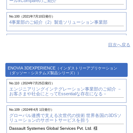
ールxCompareのご紹介
No.96（2020年1月 1日発行）
3DEXPERIENCE FORUM Japan 2019のご報告
No.100（2021年7月10日発行）
4事業部のご紹介（2）
製造ソリューション事業部
No.96（2020年1月 1日発行）
TECHNIA PLM INNOVATION FORUM 2019のご報告
No.96（2020年1月 1日発行）
3DEXPERIENCE FORUM Japan 2019のご報告
目次へ戻る
No.94（2019年7月 1日発行）
ダッソー・システムズ株式会社との取り組みとFY2018の
No.96（2020年1月 1日発行）
活動における表彰
TECHNIA PLM INNOVATION FORUM 2019のご報告
ENOVIA 3DEXPERIENCE
（インダストリーアプリケーション
（ダッソー・システムズ製品シリーズ））
No.92（2019年1月 1日発行）
No.94（2019年7月 1日発行）
ものづくり変革のための意識変革
― 新しい時代の新しい
No.110（2024年7月25日発行）
ダッソー・システムズ株式会社との取り組みとFY2018の
ものづくりの3DEXPERIENCEプラットフォーム ―
エンジニアリングインテグレーション事業部のご紹介
－
活動における表彰
お客さまや社会にとってEssentialな存在になる－
ダッソー・システムズ株式会社 様
No.93（2019年4月 1日発行）
No.109（2024年4月 1日発行）
3DEXPERIENCE CATIAによるモールド設計プロセスフ
グローバル連携で支える次世代の技術
世界各国の3DSソ
ローのあらたな革新③
「Advanced編」のご紹介
リューションのサポートサービスを担う
Dassault Systemes Global Services Pvt. Ltd. 様