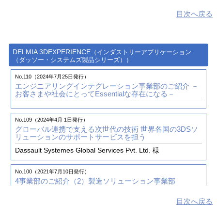
ものづくりの3DEXPERIENCEプラットフォーム ―
目次へ戻る
ダッソー・システムズ株式会社 様
No.96（2020年1月 1日発行）
3DEXPERIENCE FORUM Japan 2019のご報告
DELMIA 3DEXPERIENCE
（インダストリーアプリケーション
No.96（2020年1月 1日発行）
（ダッソー・システムズ製品シリーズ））
TECHNIA PLM INNOVATION FORUM 2019のご報告
No.110（2024年7月25日発行）
エンジニアリングインテグレーション事業部のご紹介
－
No.94（2019年7月 1日発行）
お客さまや社会にとってEssentialな存在になる－
ダッソー・システムズ株式会社との取り組みとFY2018の
活動における表彰
No.109（2024年4月 1日発行）
グローバル連携で支える次世代の技術
世界各国の3DSソ
No.92（2019年1月 1日発行）
リューションのサポートサービスを担う
ものづくり変革のための意識変革
― 新しい時代の新しい
ものづくりの3DEXPERIENCEプラットフォーム ―
Dassault Systemes Global Services Pvt. Ltd. 様
ダッソー・システムズ株式会社 様
No.100（2021年7月10日発行）
4事業部のご紹介（2）
製造ソリューション事業部
目次へ戻る
No.96（2020年1月 1日発行）
3DEXPERIENCE FORUM Japan 2019のご報告