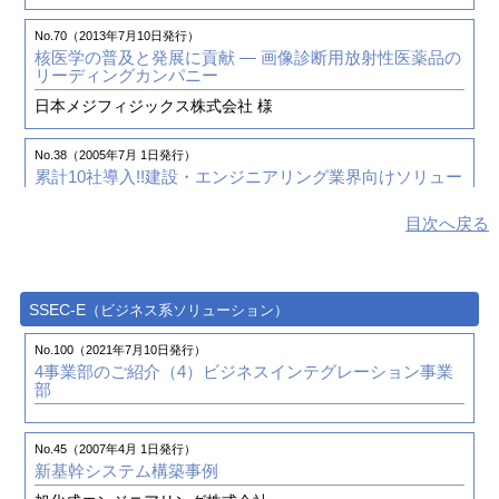
No.99（2021年1月 1日発行）
導入支援レポート（第1回）「経験」に基づいた導入支援
中堅企業連邦のサノヤスグループ シナジー効果を生み出
の進め方
No.70（2013年7月10日発行）
®
す
新基幹システムにProject-Space
を導入
核医学の普及と発展に貢献
― 画像診断用放射性医薬品の
サノヤスホールディングス株式会社 様
リーディングカンパニー
No.53（2009年4月 1日発行）
日本メジフィジックス株式会社 様
CATIA V5をいち早く導入し、『ものづくり』のエンジニ
No.96（2020年1月 1日発行）
アを育成する
®
Project-Space
Version 2.3 新機能のご紹介
No.38（2005年7月 1日発行）
明星大学 様
累計10社導入!!建設・エンジニアリング業界向けソリュー
ション『SSEC』
No.93（2019年4月 1日発行）
No.51（2008年10月 1日発行）
目次へ戻る
多種多様な船種に対応する技術力を持つ内海造船
― 基幹
ゴム用金型の設計でCATIA V5を使いこなす
®
システムを受注生産型製造業向け「Project-Space
」に
No.27（2002年10月 1日発行）
更新 ―
株式会社 中島製作所 様
建設業界向けOracle E-Business Suiteテンプレートによ
内海造船株式会社 様
る経営管理体制の構築
SSEC-E
No.51（2008年10月 1日発行）
（ビジネス系ソリューション）
住友電設株式会社 様
CATIA V5を活用して世界の自動車開発会社へ
No.92（2019年1月 1日発行）
No.100（2021年7月10日発行）
プロジェクト型事業における働き方改革と業務効率向上
株式会社 HIVEC 様
4事業部のご紹介（4）
ビジネスインテグレーション事業
No.27（2002年10月 1日発行）
の両立と実現 「業界に特化したERPとBPMソリューショ
部
建設業／エンジニアリング業向け統合事務計算EBSテン
ンのご紹介」セミナーの報告
プレートのご紹介
No.50（2008年7月 1日発行）
プロダクトデザイン科新設！〔CATIA〕実習を含む教育
カリキュラムにより、ハイレベルなデジタルエンジニア
No.45（2007年4月 1日発行）
No.88（2018年1月 1日発行）
養成を目指す
新基幹システム構築事例
設計変更で発生する 現場の混乱/納期遅延/コスト増加3大
課題の一気解決セミナー開催のご報告
学校法人龍馬学園 国際デザイン・ビューティカレッジ 様