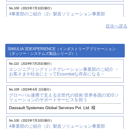
No.92（2019年1月 1日発行）
ものづくり変革のための意識変革
― 新しい時代の新しい
No.100（2021年7月10日発行）
ものづくりの3DEXPERIENCEプラットフォーム ―
4事業部のご紹介（2）
製造ソリューション事業部
ダッソー・システムズ株式会社 様
目次へ戻る
No.98（2020年10月15日発行）
No.92（2019年1月 1日発行）
CADデータ管理課題解決のご提案～3DEXPERIENCEの
3DEXPERIENCE CATIAによるモールド設計プロセスフ
活用例～
ローのあらたな革新②
「Mold Tooling Designer編」のご
紹介
SIMULIA 3DEXPERIENCE
（インダストリーアプリケーション
（ダッソー・システムズ製品シリーズ））
No.96（2020年1月 1日発行）
3DEXPERIENCE FORUM Japan 2019のご報告
No.91（2018年10月 1日発行）
No.110（2024年7月25日発行）
3DEXPERIENCE CATIAによるモールド設計プロセスフ
エンジニアリングインテグレーション事業部のご紹介
－
ローのあらたな革新①
「Core ＆ Cavity Separation編」の
お客さまや社会にとってEssentialな存在になる－
No.96（2020年1月 1日発行）
ご紹介
TECHNIA PLM INNOVATION FORUM 2019のご報告
No.109（2024年4月 1日発行）
グローバル連携で支える次世代の技術
世界各国の3DSソ
No.94（2019年7月 1日発行）
リューションのサポートサービスを担う
ダッソー・システムズ株式会社との取り組みとFY2018の
活動における表彰
Dassault Systemes Global Services Pvt. Ltd. 様
No.100（2021年7月10日発行）
No.92（2019年1月 1日発行）
4事業部のご紹介（2）
製造ソリューション事業部
ものづくり変革のための意識変革
― 新しい時代の新しい