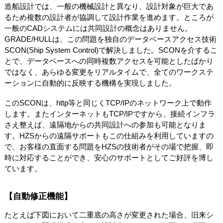
造船設計では、一般の機械設計と異なり、設計対象が巨大であ
るため複数の設計者が協調して設計作業を進めます。ところが
一般のCADシステムには共同設計の概念はありません。
GRADE/HULLは、この問題を独自のデータベースアクセス技術
SCON(Ship System Control)で解決しました。SCONを介するこ
とで、データベースへの同時複数アクセスを可能としたばかり
ではなく、あらゆる変更をリアルタイムで、全てのワークステ
ーションに自動的に反映する機構を実現しました。
このSCONは、http等と同じくTCP/IPのネットワーク上で動作
します。またインターネットもTCP/IPですから、接続インフラ
さえ整えば、遠隔地からの共同設計への参加も可能となりま
す。HZSからの遠隔サポートもこの仕組みを利用していますの
で、お客様の直面する問題をHZSの技術者がその場で把握、即
時に対応することができ、安心のサポートとしてご好評を博し
ています。
【自動修正機能】
たとえば下図において二重底の高さが変更された場合、旧来シ