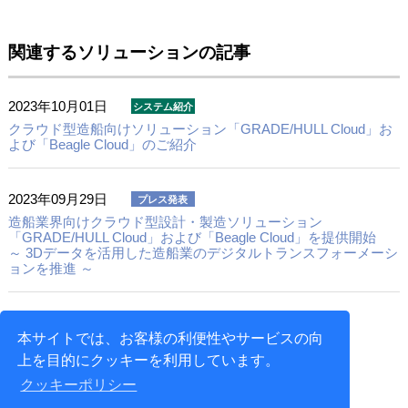
関連するソリューションの記事
2023年10月01日
クラウド型造船向けソリューション
「GRADE/HULL Cloud」お
よび「Beagle Cloud」のご紹介
2023年09月29日
造船業界向けクラウド型設計・製造ソリューション
「GRADE/HULL Cloud」および「Beagle Cloud」を提供開始
～ 3Dデータを活用した造船業のデジタルトランスフォーメーシ
ョンを推進 ～
2021年07月10日
本サイトでは、お客様の利便性やサービスの向
4事業部のご紹介（3）
上を目的にクッキーを利用しています。
造船・橋梁ソリューション事業部
クッキーポリシー