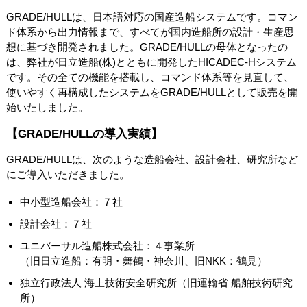
GRADE/HULLは、日本語対応の国産造船システムです。コマン
ド体系から出力情報まで、すべてが国内造船所の設計・生産思
想に基づき開発されました。GRADE/HULLの母体となったの
は、弊社が日立造船(株)とともに開発したHICADEC-Hシステム
です。その全ての機能を搭載し、コマンド体系等を見直して、
使いやすく再構成したシステムをGRADE/HULLとして販売を開
始いたしました。
【GRADE/HULLの導入実績】
GRADE/HULLは、次のような造船会社、設計会社、研究所など
にご導入いただきました。
中小型造船会社：７社
設計会社：７社
ユニバーサル造船株式会社：４事業所
（旧日立造船：有明・舞鶴・神奈川、旧NKK：鶴見）
独立行政法人 海上技術安全研究所（旧運輸省 船舶技術研究
所）