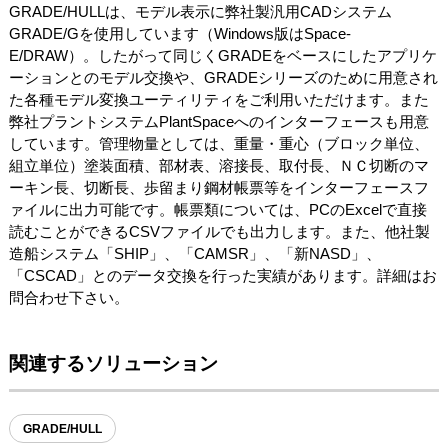
GRADE/HULLは、モデル表示に弊社製汎用CADシステム
GRADE/Gを使用しています（Windows版はSpace-
E/DRAW）。したがって同じくGRADEをベースにしたアプリケ
ーションとのモデル交換や、GRADEシリーズのために用意され
た各種モデル変換ユーティリティをご利用いただけます。また
弊社プラントシステムPlantSpaceへのインターフェースも用意
しています。管理物量としては、重量・重心（ブロック単位、
組立単位）塗装面積、部材表、溶接長、取付長、ＮＣ切断のマ
ーキン長、切断長、歩留まり鋼材帳票等をインターフェースフ
ァイルに出力可能です。帳票類については、PCのExcelで直接
読むことができるCSVファイルでも出力します。また、他社製
造船システム「SHIP」、「CAMSR」、「新NASD」、
「CSCAD」とのデータ交換を行った実績があります。詳細はお
問合わせ下さい。
関連するソリューション
GRADE/HULL