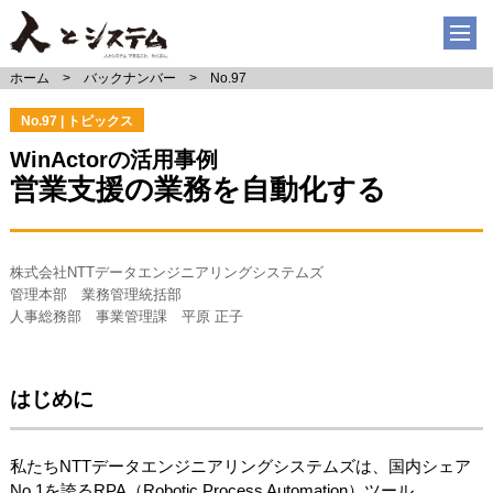
ホーム
バックナンバー
No.97
No.97 | トピックス
WinActorの活用事例
営業支援の業務を自動化する
株式会社NTTデータエンジニアリングシステムズ
管理本部 業務管理統括部
人事総務部 事業管理課 平原 正子
はじめに
私たちNTTデータエンジニアリングシステムズは、国内シェア
No.1を誇るRPA（Robotic Process Automation）ツール