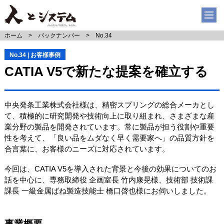
ホーム
バックナンバー
No.34
No.34 | お客様事例
CATIA V5で新たな提案を確立する
中央発条工業株式会社様は、精密スプリングの総合メーカとし
て、積極的に研究開発や技術向上に取り組まれ、さまざまな産
業分野の製品を開発されています。常に製品が担う役割や重要
性を考えて、「良い品をムダなく早く需要家へ」の品質方針を
合言葉に、お客様のニーズに対応されています。
今回は、CATIA V5を導入された背景と今後の効果についてのお
話を中心に、専務取締役 企画室長 竹内康晃様、技術部 技術課
課長 一級金属ばね製造技能士 橋口啓也様にお伺いしました。
事業概要