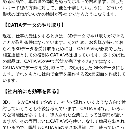
める部品で、車の底の隙間をぬってボルトで留めます。回した
いリード線の方向に対して、他と干渉しないように、どういう
形状のばねがいいかの検討が弊社でできるようになります。
【CATIAデータのやり取り】
現在、仕事の受注をするときは、3Dデータでやり取りができる
ことが取引条件になっています。そのため、お客様が持ってお
られる3Dデータを受け取るためには、CATIA V5が必要でした。
相互通信としての役割をCATIA V5は担っています。多くのばね
の部品は、CATIA V5の中で設計が完了するわけではなく、
CATIA V5でデータを受け取って、2次元化したIGESデータにし
ます。それをもとに社内で金型を製作する2次元図面を作成して
います。
【社内的にも効率を図る】
3DデータがCAMまで含めて、社内で流れていくような方向で検
討していくことも今後は考えています。CATIA V5には、いろい
ろな可能性があります。導入された企業によっては専門が違い
ますが、その専門ごとにCATIA V5を使いこなして効果を出され
ているので、弊社もCATIA V5の良さを理解して、使っていこう