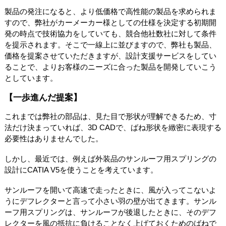
製品の発注になると、より低価格で高性能の製品を求められま
すので、弊社がカーメーカー様としての仕様を決定する初期開
発の時点で技術協力をしていても、競合他社数社に対して条件
を提示されます。そこで一線上に並びますので、弊社も製品、
価格を提案させていただきますが、設計支援サービスをしてい
ることで、よりお客様のニーズに合った製品を開発していこう
としています。
【一歩進んだ提案】
これまでは弊社の部品は、見た目で形状が理解できるため、寸
法だけ決まっていれば、3D CADで、ばね形状を緻密に表現する
必要性はありませんでした。
しかし、最近では、例えば外装品のサンルーフ用スプリングの
設計にCATIA V5を使うことを考えています。
サンルーフを開いて高速で走ったときに、風が入ってこないよ
うにデフレクターと言って小さい羽の壁が出てきます。サンル
ーフ用スプリングは、サンルーフが後退したときに、そのデフ
レクターを風の抵抗に負けることなく上げておくためのばねで