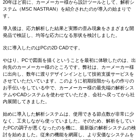
20年ほど前に、カーメーカー様から設計ツールとして、解析シ
ステム（MSC NASTRAN）を紹介されたのが導入の始まりで
す。
導入後は、応力解析した結果と実際の歪み現象をさまざまな開
発品で検証し、均等な応力になる形状を検討しました。
次に導入したのはPCの2D CADです。
やはり、PCで図面を描くということを最初に体験したのは、出
向先のカーメーカー様のところです。弊社は、カーメーカー様
に出向し、数年に渡りデザインインとして技術支援サービスを
させていただいています。このように初期段階からもの作りの
お手伝いをしている中で、カーメーカー様の最先端の解析シス
テムやCADシステムを使わせていただき、会社へ戻ってから社
内展開してきました。
始めに導入した解析システムは、使用できる節点数が非常に少
なく、工夫しながら使っていました。そのため、解析をしてい
たPCの調子が悪くなったのを機に、最新版の解析システムの検
討を始めました。従来の機能を網羅し、より安価なシステムを