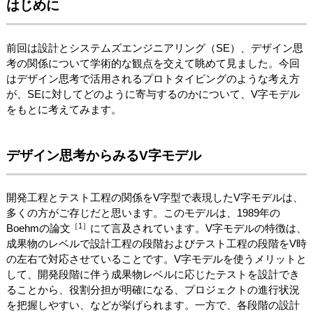
はじめに
前回は設計とシステムズエンジニアリング（SE）、デザイン思
考の関係について学術的な観点を交えて眺めて見ました。今回
はデザイン思考で活用されるプロトタイピングのような考え方
が、SEに対してどのように寄与するのかについて、V字モデル
をもとに考えてみます。
デザイン思考からみるV字モデル
開発工程とテスト工程の関係をV字型で表現したV字モデルは、
多くの方がご存じだと思います。このモデルは、1989年の
［1］
Boehmの論文
にて言及されています。V字モデルの特徴は、
成果物のレベルで設計工程の段階およびテスト工程の段階をV時
の左右で対応させていることです。V字モデルを使うメリットと
して、開発段階に伴う成果物レベルに応じたテストを設計でき
ることから、役割分担が明確になる、プロジェクトの進行状況
を把握しやすい、などが挙げられます。一方で、各段階の設計