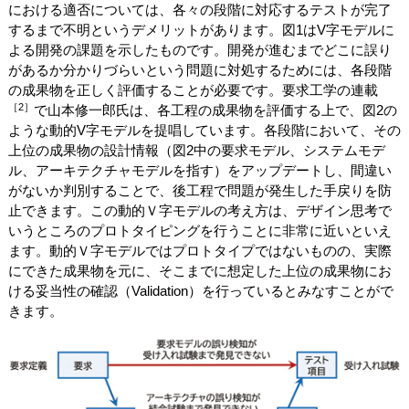
における適否については、各々の段階に対応するテストが完了
するまで不明というデメリットがあります。図1はV字モデルに
よる開発の課題を示したものです。開発が進むまでどこに誤り
があるか分かりづらいという問題に対処するためには、各段階
の成果物を正しく評価することが必要です。要求工学の連載
［2］
で山本修一郎氏は、各工程の成果物を評価する上で、図2の
ような動的V字モデルを提唱しています。各段階において、その
上位の成果物の設計情報（図2中の要求モデル、システムモデ
ル、アーキテクチャモデルを指す）をアップデートし、間違い
がないか判別することで、後工程で問題が発生した手戻りを防
止できます。この動的Ｖ字モデルの考え方は、デザイン思考で
いうところのプロトタイピングを行うことに非常に近いといえ
ます。動的Ｖ字モデルではプロトタイプではないものの、実際
にできた成果物を元に、そこまでに想定した上位の成果物にお
ける妥当性の確認（Validation）を行っているとみなすことがで
きます。