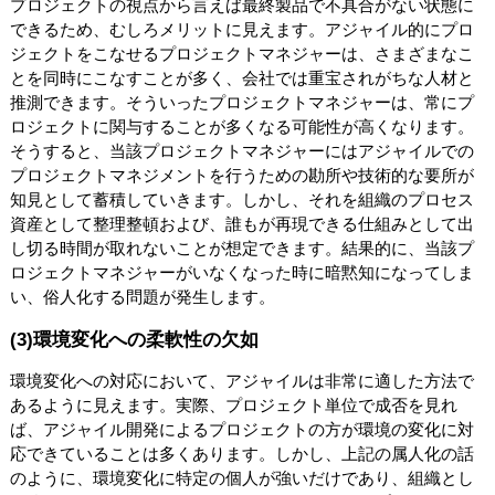
プロジェクトの視点から言えば最終製品で不具合がない状態に
できるため、むしろメリットに見えます。アジャイル的にプロ
ジェクトをこなせるプロジェクトマネジャーは、さまざまなこ
とを同時にこなすことが多く、会社では重宝されがちな人材と
推測できます。そういったプロジェクトマネジャーは、常にプ
ロジェクトに関与することが多くなる可能性が高くなります。
そうすると、当該プロジェクトマネジャーにはアジャイルでの
プロジェクトマネジメントを行うための勘所や技術的な要所が
知見として蓄積していきます。しかし、それを組織のプロセス
資産として整理整頓および、誰もが再現できる仕組みとして出
し切る時間が取れないことが想定できます。結果的に、当該プ
ロジェクトマネジャーがいなくなった時に暗黙知になってしま
い、俗人化する問題が発生します。
(3)環境変化への柔軟性の欠如
環境変化への対応において、アジャイルは非常に適した方法で
あるように見えます。実際、プロジェクト単位で成否を見れ
ば、アジャイル開発によるプロジェクトの方が環境の変化に対
応できていることは多くあります。しかし、上記の属人化の話
のように、環境変化に特定の個人が強いだけであり、組織とし