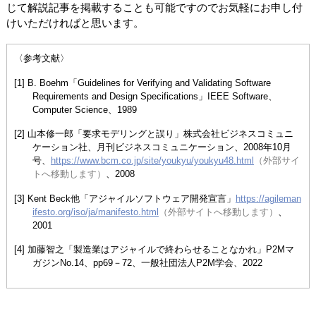
じて解説記事を掲載することも可能ですのでお気軽にお申し付
けいただければと思います。
〈参考文献〉
[1] B. Boehm「Guidelines for Verifying and Validating Software
Requirements and Design Specifications」IEEE Software、
Computer Science、1989
[2] 山本修一郎「要求モデリングと誤り」株式会社ビジネスコミュニ
ケーション社、月刊ビジネスコミュニケーション、2008年10月
号、
https://www.bcm.co.jp/site/youkyu/youkyu48.html
（外部サイ
トへ移動します）
、2008
[3] Kent Beck他「アジャイルソフトウェア開発宣言」
https://agileman
ifesto.org/iso/ja/manifesto.html
（外部サイトへ移動します）
、
2001
[4] 加藤智之「製造業はアジャイルで終わらせることなかれ」P2Mマ
ガジンNo.14、pp69－72、一般社団法人P2M学会、2022