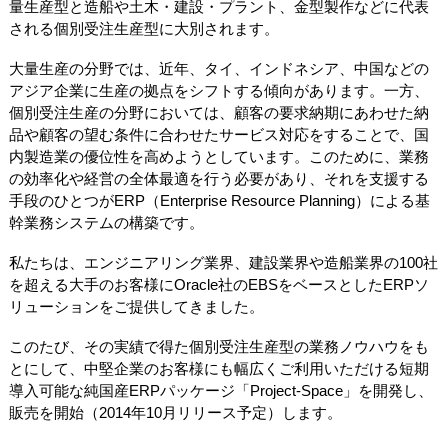
量生産型と造船や土木・建設・プラント、金型製作などに代表
される個別受注生産型に大別されます。
大量生産の分野では、近年、タイ、インドネシア、中国などの
アジア企業に生産の拠点をシフトする傾向があります。一方、
個別受注生産の分野においては、顧客の要求納期にあわせた納
品や顧客の望む条件に合わせたサービス対応をすることで、国
内製造業の優位性を高めようとしています。このために、業務
の効率化や経営の全体最適を行う必要があり、それを支援する
手段のひとつがERP（Enterprise Resource Planning）による基
幹業務システムの構築です。
私たちは、エンジニアリング業界、建設業界や造船業界の100社
を超える大手のお客様にOracle社のEBSをベースとしたERPソ
リューションをご提供してきました。
このたび、その実績で得た個別受注生産型の業務ノウハウをも
とにして、中堅企業のお客様にも幅広くご利用いただける短期
導入可能な純国産ERPパッケージ「Project-Space」を開発し、
販売を開始（2014年10月リリース予定）します。