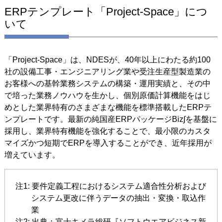
ERPテンプレート「Project-Space」につ
いて
「Project-Space」は、NDESが、40年以上にわたる約100
社の設備工事・エンジニアリング業や受注生産型製造業の
お客様への基幹業務システムの構築・運用実績と、その中
で培った業務ノウハウを生かし、個別原価計算機能をはじ
めとした業界特有のさまざまな機能を標準搭載したERPテ
ンプレートです。最新の純国産ERPパッケージBiz∫を基盤に
採用し、業界特有機能を強化することで、最小限のカスタ
マイズかつ短期でERPを導入することができ、近年採用が
増えています。
注1: 要件定義工程におけるシステム適合性分析および
システム更改に伴うデータの抽出・変換・取込作
業
注2: 出典：富士キメラ総研『ソフトウエアビジネス新