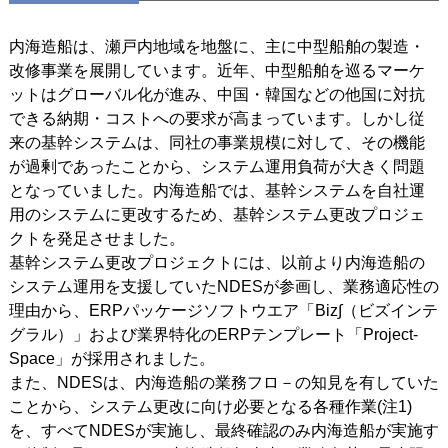
内海造船は、瀬戸内地域を地盤に、主に中型船舶の製造・
改修事業を展開しています。近年、中型船舶を巡るマーケ
ットはグローバル化が進み、中国・韓国などの他国に対抗
できる納期・コストへの要求が高まっています。しかし従
来の基幹システムは、同社の事業規模に対して、その機能
が過剰であったことから、システム運用負荷が大きく問題
となっていました。内海造船では、基幹システムを自社運
用のシステムに更改するため、基幹システム更改プロジェ
クトを発足させました。
基幹システム更改プロジェクトには、以前より内海造船の
システム運用を支援していたNDESが参画し、業務適応性の
理由から、ERPパッケージソフトウエア「Biz∫（ビズインテ
グラル）」および業界特化のERPテンプレート「Project-
Space」が採用されました。
また、NDESは、内海造船の業務フロ－の知見を有していた
ことから、システム更改に向け必要となる各種作業(注1)
を、すべてNDESが実施し、最終確認のみ内海造船が実施す