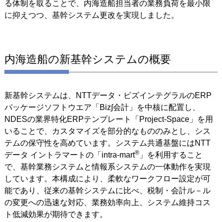
る体制を取ることで、内海造船担当者の業務負荷を最小限
に抑えつつ、基幹システム更改を実現しました。
内海造船の新基幹システムの概要
新基幹システムは、NTTデータ・ビズインテグラルのERP
パッケージソフトウエア「Biz∫会計」を中核に配置し、
NDESの業界特化ERPテンプレート「Project-Space」を用
いることで、カスタマイズを部分的なもののみとし、シス
テムの保守性を高めています。システム共通基盤にはNTT
®
データ イントラマートの「intra-mart
」を利用すること
で、基幹業務システムと情報系システムの一体動作を実現
しています。本構成により、柔軟なワークフロー設定が可
能であり、従来の基幹システムに比べ、税制・会計ル－ル
の変更への迅速な対応、業務効率向上、システム維持コス
ト低減効果が期待できます。