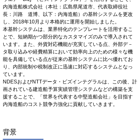
内海造船株式会社（本社：広島県尾道市、代表取締役社
長：川路 道博、以下：内海造船）の基幹システムを更改
し、2018年10月より本格的に運用を開始しました。
本基幹システムは、業界特化のテンプレートを活用するこ
とで、短納期かつ部分的なカスタマイズのみで導入されて
います。また、外貨対応機能が充実している点、外部デ－
タ取り込みや経費精算において効率向上のための様々な機
能を具備している点が従来の基幹システムに比べ優れてお
り、内部統制や税制改正に迅速に対応するシステムとなっ
ています。
NDESおよびNTTデータ・ビズインテグラルは、この後、計
画されている建造船予算実績管理システムなどの構築を支
援することで、「世界を代表する中堅造船会社」を目指す
内海造船のコスト競争力強化に貢献していきます。
背景