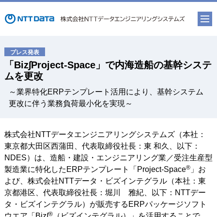
「Biz∫Project-Space」で内海造船の基幹システ
ムを更改
～業界特化ERPテンプレート活用により、基幹システム
更改に伴う業務負荷最小化を実現～
株式会社NTTデータエンジニアリングシステムズ（本社：
東京都大田区西蒲田、代表取締役社長：東 和久、以下：
NDES）は、造船・建設・エンジニアリング業／受注生産型
®
製造業に特化したERPテンプレート「Project-Space
」お
よび、株式会社NTTデータ・ビズインテグラル（本社：東
京都港区、代表取締役社長：堀川 雅紀、以下：NTTデー
タ・ビズインテグラル）が販売するERPパッケージソフト
®
ウエア「Biz∫
（ビズインテグラル）」を活用することで、