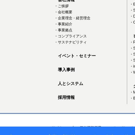
・E
・ご挨拶
・S
・会社概要
・D
・企業理念・経営理念
・C
・事業紹介
・事業拠点
・コンプライアンス
・サステナビリティ
・P
・S
・S
イベント・セミナー
・S
・in
導入事例
・W
人とシステム
・
採用情報
・B
サイトマップ
個人情報保護について
サーバ