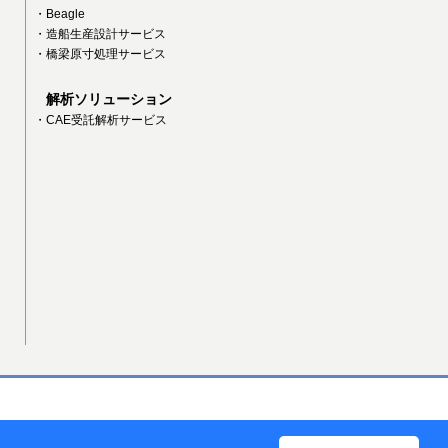
・Beagle
・造船生産設計サービス
・橋梁原寸処理サービス
解析ソリューション
・CAE受託解析サービス
NTTデータ サイトへ