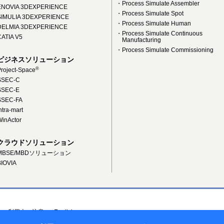
・Process Simulate Assembler
NOVIA 3DEXPERIENCE
・Process Simulate Spot
IMULIA 3DEXPERIENCE
・Process Simulate Human
ELMIA 3DEXPERIENCE
・Process Simulate Continuous
ATIA V5
Manufacturing
・Process Simulate Commissioning
ビジネスソリューション
®
roject-Space
SEC-C
SEC-E
SEC-FA
tra-mart
inActor
クラウドソリューション
MBSE/MBDソリューション
IOVIA
ーご利用上の注意
English