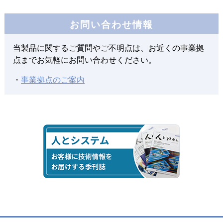
2020年01月01日
お問い合わせ情報
TECHNIA PLM INNOVATION FORUM 2019のご報告
当製品に関するご質問やご不明点は、お近くの事業拠
2020年01月01日
点までお気軽にお問い合わせください。
3DEXPERIENCE FORUM Japan 2019のご報告
・
事業拠点のご案内
2019年07月01日
ダッソー・システムズ株式会社との取り組みと
FY2018の活動における表彰
2019年01月01日
ダッソー・システムズ株式会社 様
ものづくり変革のための意識変革
― 新しい時代の新しいものづくりの3DEXPERIENCEプラ
ットフォーム ―