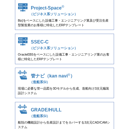
®
Project-Space
（ビジネス系ソリューション）
Biz∫をベースにした設備工事・エンジニアリング業及び受注生産
型製造業のお客様に特化したERPテンプレート
SSEC-C
（ビジネス系ソリューション）
OracleEBSをベースにした設備工事・エンジニアリング業のお客
様に特化したERPテンプレート
®
管ナビ（kan navi
）
（造船系SI）
現場に必要な管一品図を3Dモデルから生成、造船向け3次元艤装
設計システム
GRADE/HULL
（造船系SI）
船殻の機能設計から生産設計までをカバーする3次元CAD/CAMシ
ステム