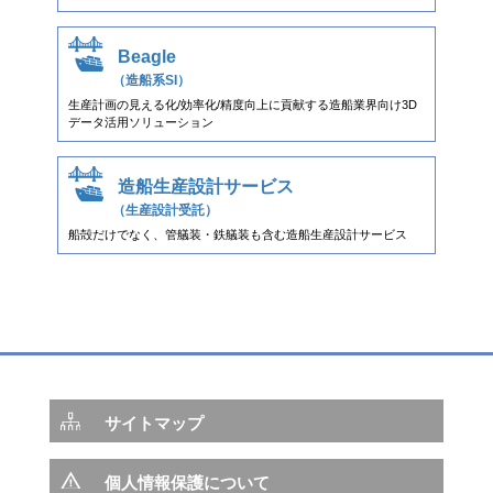
Beagle
（造船系SI）
生産計画の見える化/効率化/精度向上に貢献する造船業界向け3D
データ活用ソリューション
造船生産設計サービス
（生産設計受託）
船殻だけでなく、管艤装・鉄艤装も含む造船生産設計サービス
サイトマップ
個人情報保護について