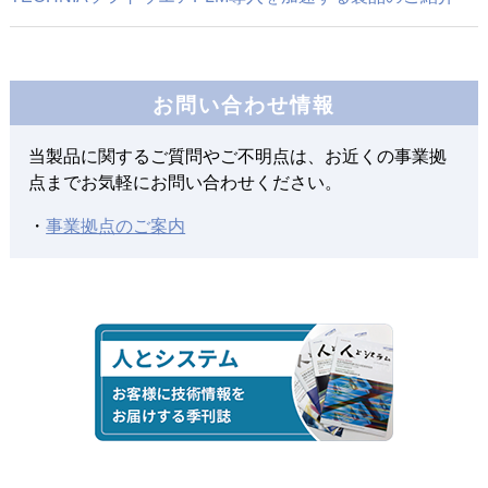
2023年10月01日
TECHNIAソフトウエア
3D製品・部品、図面同士の比較ツー
お問い合わせ情報
ルxCompareのご紹介
当製品に関するご質問やご不明点は、お近くの事業拠
2021年07月10日
点までお気軽にお問い合わせください。
4事業部のご紹介（2）
・
事業拠点のご案内
製造ソリューション事業部
2020年10月15日
CADデータ管理課題解決のご提案
～3DEXPERIENCEの活用例～
2020年01月01日
TECHNIA PLM INNOVATION FORUM 2019のご報告