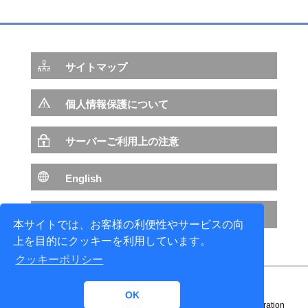
2020年01月01日
3DEXPERIENCE FORUM Japan 2019のご報告
サイトマップ
2019年07月01日
ダッソー・システムズ株式会社との取り組みと
FY2018の活動における表彰
個人情報保護について
2019年01月01日
サーバーご利用上の注意
ダッソー・システムズ株式会社 様
ものづくり変革のための意識変革
English
― 新しい時代の新しいものづくりの3DEXPERIENCEプラ
ットフォーム ―
NTTデータ サイトへ
本サイトでは、お客様の利便性やサービスの向
上を目的にクッキーを利用しています。
クッキーポリシー
OK
Copyright© 1996-
2026 NTT DATA ENGINEERING SYSTEMS Corporation