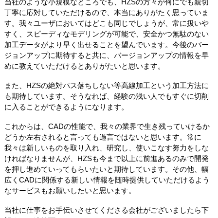
当社のような小規模なところでも、HZSの方々が何にでも親切
丁寧に応対していただけるので、本当にありがたく思っていま
す。我々ユーザにおいてはどこも同じでしょうが、常に扱いや
すく、スピーディなモデリングが可能で、安全かつ無駄のない
加工データがより早く出せることを望んでいます。今後のバー
ジョンアップに期待すると共に、バージョンアップの情報を早
めに教えていただけるとありがたいと思います。
また、HZSの絶対パス落ちしない等高線加工という加工方法に
も期待しています。そうなれば、経験の浅い人でもすぐに切削
に入ることができるようになります。
これからは、CADの性能で、我々の業界で生き残っていけるか
どうか左右されると言っても過言ではないと思います。常に
我々は新しいものを取り入れ、研究し、使いこなす努力をしな
ければなりませんが、HZSも今まで以上に前進あるのみで開発
を押し進めていってもらいたいと期待しています。その他、幅
広くCADに関係する新しい情報を随時提供していただけるよう
なサービスもお願いしたいと思います。
当社に仕事をお手伝いさせてくださる会社がございましたら下