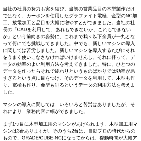
当社の社員の努力も実を結び、当初の営業品目の木型製作だけ
ではなく、カーボンを使用したグラファイト電極、金型のNC加
工、放電加工と品目を大幅に増やすとができました。当社の社
長の「CADを利用して、あれもできないか、これもできない
か」という前向きの姿勢に、これまで我々以下全員が一丸とな
って何にでも挑戦してきました。中でも、新しいマシンの導入
に関しては苦労しました。新しいマシンを導入するたびにそれ
をうまく使いこなさなければいけませんし、それに伴って、デ
ータの効率のよい利用方法を考えてきました。特に、ひとつの
データを作ったらそれで終わりというものばかりでは効率が悪
すぎるという点に目をつけ、そのデータを利用して、木型も作
り、電極も作り、金型も削るというデータの利用方法を考えま
した。
マシンの導入に関しては、いろいろと苦労はありましたが、そ
れにより、業務内容に幅ができました。
まず1つ目に木型加工用のマシンがあげられます。木型加工用マ
シンは3台ありますが、そのうち2台は、自動プロの時代からの
もので、GRADE/CUBE-NCになってからは、稼動時間が大幅ア