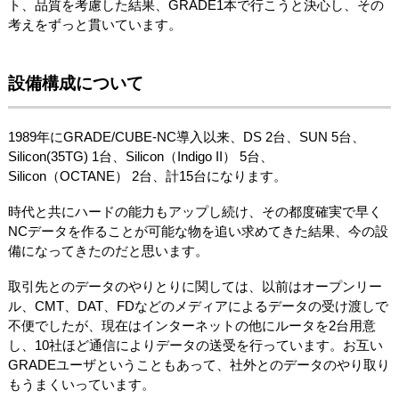
ト、品質を考慮した結果、GRADE1本で行こうと決心し、その
考えをずっと貫いています。
設備構成について
1989年にGRADE/CUBE-NC導入以来、DS 2台、SUN 5台、
Silicon(35TG) 1台、Silicon（Indigo II） 5台、
Silicon（OCTANE） 2台、計15台になります。
時代と共にハードの能力もアップし続け、その都度確実で早く
NCデータを作ることが可能な物を追い求めてきた結果、今の設
備になってきたのだと思います。
取引先とのデータのやりとりに関しては、以前はオープンリー
ル、CMT、DAT、FDなどのメディアによるデータの受け渡しで
不便でしたが、現在はインターネットの他にルータを2台用意
し、10社ほど通信によりデータの送受を行っています。お互い
GRADEユーザということもあって、社外とのデータのやり取り
もうまくいっています。