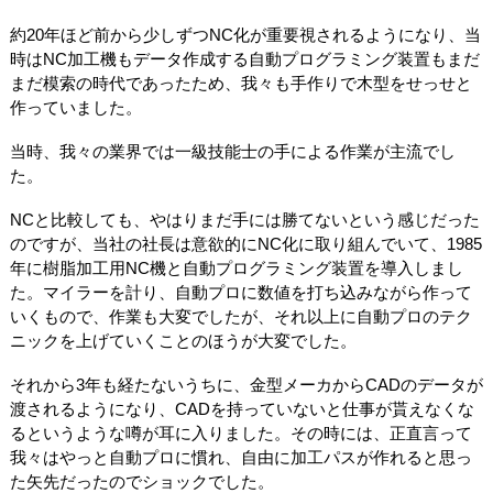
約20年ほど前から少しずつNC化が重要視されるようになり、当
時はNC加工機もデータ作成する自動プログラミング装置もまだ
まだ模索の時代であったため、我々も手作りで木型をせっせと
作っていました。
当時、我々の業界では一級技能士の手による作業が主流でし
た。
NCと比較しても、やはりまだ手には勝てないという感じだった
のですが、当社の社長は意欲的にNC化に取り組んでいて、1985
年に樹脂加工用NC機と自動プログラミング装置を導入しまし
た。マイラーを計り、自動プロに数値を打ち込みながら作って
いくもので、作業も大変でしたが、それ以上に自動プロのテク
ニックを上げていくことのほうが大変でした。
それから3年も経たないうちに、金型メーカからCADのデータが
渡されるようになり、CADを持っていないと仕事が貰えなくな
るというような噂が耳に入りました。その時には、正直言って
我々はやっと自動プロに慣れ、自由に加工パスが作れると思っ
た矢先だったのでショックでした。