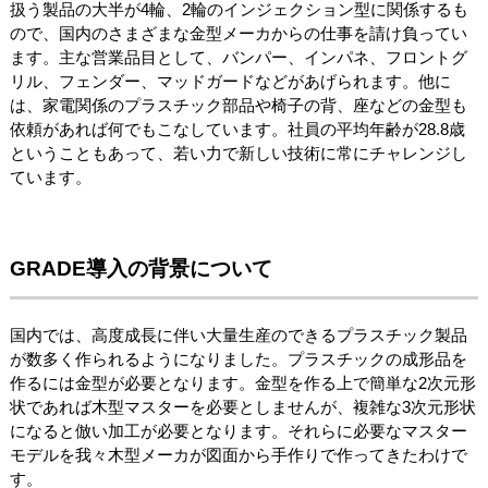
扱う製品の大半が4輪、2輪のインジェクション型に関係するも
ので、国内のさまざまな金型メーカからの仕事を請け負ってい
ます。主な営業品目として、バンパー、インパネ、フロントグ
リル、フェンダー、マッドガードなどがあげられます。他に
は、家電関係のプラスチック部品や椅子の背、座などの金型も
依頼があれば何でもこなしています。社員の平均年齢が28.8歳
ということもあって、若い力で新しい技術に常にチャレンジし
ています。
GRADE導入の背景について
国内では、高度成長に伴い大量生産のできるプラスチック製品
が数多く作られるようになりました。プラスチックの成形品を
作るには金型が必要となります。金型を作る上で簡単な2次元形
状であれば木型マスターを必要としませんが、複雑な3次元形状
になると倣い加工が必要となります。それらに必要なマスター
モデルを我々木型メーカが図面から手作りで作ってきたわけで
す。