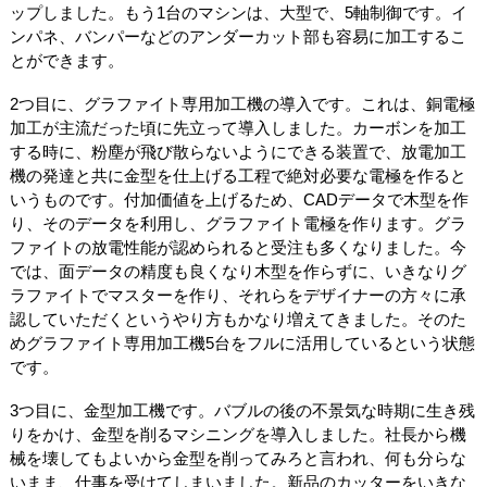
ップしました。もう1台のマシンは、大型で、5軸制御です。イ
ンパネ、バンパーなどのアンダーカット部も容易に加工するこ
とができます。
2つ目に、グラファイト専用加工機の導入です。これは、銅電極
加工が主流だった頃に先立って導入しました。カーボンを加工
する時に、粉塵が飛び散らないようにできる装置で、放電加工
機の発達と共に金型を仕上げる工程で絶対必要な電極を作ると
いうものです。付加価値を上げるため、CADデータで木型を作
り、そのデータを利用し、グラファイト電極を作ります。グラ
ファイトの放電性能が認められると受注も多くなりました。今
では、面データの精度も良くなり木型を作らずに、いきなりグ
ラファイトでマスターを作り、それらをデザイナーの方々に承
認していただくというやり方もかなり増えてきました。そのた
めグラファイト専用加工機5台をフルに活用しているという状態
です。
3つ目に、金型加工機です。バブルの後の不景気な時期に生き残
りをかけ、金型を削るマシニングを導入しました。社長から機
械を壊してもよいから金型を削ってみろと言われ、何も分らな
いまま、仕事を受けてしまいました。新品のカッターをいきな