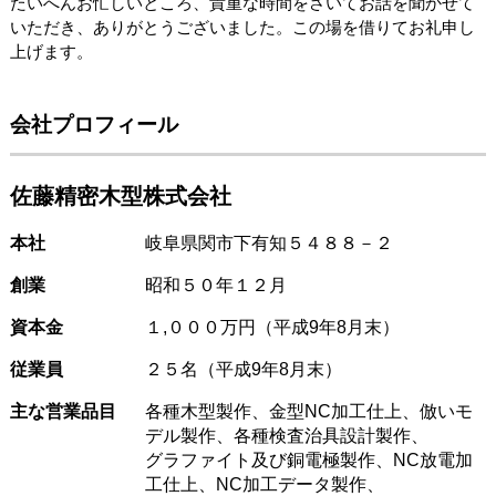
たいへんお忙しいところ、貴重な時間をさいてお話を聞かせて
いただき、ありがとうございました。この場を借りてお礼申し
上げます。
会社プロフィール
佐藤精密木型株式会社
本社
岐阜県関市下有知５４８８－２
創業
昭和５０年１２月
資本金
１,０００万円（平成9年8月末）
従業員
２５名（平成9年8月末）
主な営業品目
各種木型製作、金型NC加工仕上、倣いモ
デル製作、各種検査治具設計製作、
グラファイト及び銅電極製作、NC放電加
工仕上、NC加工データ製作、