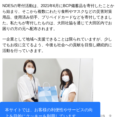
NDESの寄付活動は、2021年6月にBCP備蓄品を寄付したことか
ら始まり、そこから複数にわたり食料やマスクなどの災害対策
用品、使用済み切手、プリペイドカードなどを寄付してきまし
た。私たちが寄付したものは、大田社協を通じて大田区内でお
困りの方の元へ配布されます。
一企業として地域へ支援できることは限られていますが、少し
でもお役に立てるよう、今後も社会への貢献を目指し継続的に
活動を行っていきます。
本サイトでは、お客様の利便性やサービスの向
上を目的にクッキーを利用しています。
大田社協 おおた地域共生ボランティアセンター・ボランティア担当、主