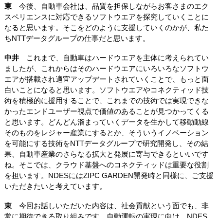
東
今後、自動車会社は、品質を担保しながらお客さまのエク
スペリエンスに対応できるソフトウエアを探究していくことに
なると思います。そこをどのように支援していくのかが、私た
ちNTTデータグループの仕事だと思います。
中井
これまで、自動車はハードウエアを主体に考えられてい
ましたが、これからはそのハードウエアにいろいろなソフトウ
エアが搭載され適宜アップデートされていくことで、もっと面
白いことになると思います。ソフトウエアやコネクティッド技
術を積極的に援用することで、これまでの技術では実現できな
かったエンドユーザー視点で価値のあることが見つかってくる
と思います。どんどん溜まっていくデータを生かして移動動線
そのものをレジャー産業にするとか、そういうイノベーション
を可能にする技術をNTTデータグループで研究開発し、その結
果、自動車産業のさらなる拡大と発展に寄与できるといいです
ね。そこでは、クラウド基盤へのコネクティッドは重要な役割
を担います。NDESにはZIPC GARDEN開発時と同様に、ご支援
いただきたいと考えています。
東
今回お話しいただいた内容は、社会貢献という面でも、非
常に期待できる取り組みです。自動運転の実現に向け、NDES