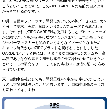
東
ZIPC GARDENシリーズで、自動車開発の未来を変えてい
こうということですね。このZIPC GARDENの名前の由来は何
からきているのですか。
中井
自動車ソフトウエア開発においてのV字プロセスは、大き
く分けて要求、実装、試験という3つのフェーズで構成されま
す。それぞれでZIPC GARDENを使用することで3つのフェーズ
が短縮でき、V字からI字に近づいていきます。これがちょうど
ジッパーファスナーを閉めていくようなイメージとなるため、
キャッツ時代からのZIPCブランドを掲げることにしました。
GARDENという名称には、さまざまな自動運転システムを、高
品質でありながら素早く開発し成長させ花を咲かせていきたい
という、この研究をリードしてきた当社CTO渡辺の想いが込め
られています。
東
自動車会社としても、開発工程をV字からI字にできるとい
うのは大変興味深いことだと思いますし、自動車開発の考え方
も変わってきますね。