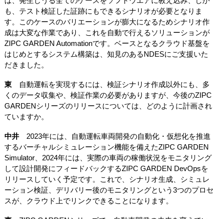
は、発生しうる全てのケースをソフトウエアに教え込み、しか
も、テスト検証した証跡にもできるシナリオが必要となりま
す。このケースのバリエーションが膨大になるためシナリオ作
成は大変な作業であり、これを自動で行えるソリューションが
ZIPC GARDEN Automationです。ベースとなるクラウド基盤を
はじめとするシステム構築は、知見のあるNDESにご支援いた
だきました。
東
自動運転を実現するには、検証シナリオ作成以外にも、多
くのデータ収集や、検証作業の必要がありますが、今後のZIPC
GARDENシリーズのリリースについては、どのように計画され
ていますか。
中井
2023年には、自動運転車両開発の自動化・仮想化を推進
するバーチャルシミュレーション機能を備えたZIPC GARDEN
Simulator、2024年には、実際の車両の稼働状況をモニタリング
して設計開発にフィードバックするZIPC GARDEN DevOpsを
リリースしていく予定です。これで、シナリオ生成、シミュレ
ーション検証、デリバリー後のモニタリングという3つのプロセ
スが、クラウド上でリンクできることになります。