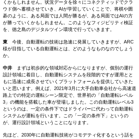
くかもしれません。状況データを徐々にコネクティッドでクラ
ウド側へ蓄積させていき、AIが学習していくことで、将棋や囲
碁のように、ある局面では人間が勝るが、ある局面ではAIの方
が勝っていくかもしれません。このようなフィジビリティ検証
を、徳之島のデジタルツイン環境で行っていきます。
東
今後、自動運転の技術は急速に発展していきますが、ARC
様が目指している自動運転とは、どのようなものなのでしょう
か。
中井
まずは初歩的な領域対応からになりますが、個別の運行
設計領域に着目し、自動運転システムを段階的ですが運用とと
もに迅速に成長させていくプラットフォームを提供していきた
いと思います。例えば、2021年3月に大手自動車会社から高速道
路上での特定の運転シーン限定で、世界初の「自動運転レベル
3」の機能を搭載した車が登場しました。この自動運転レベル3
というのは、一定の条件下ではドライバーに代わって自動運転
システムが運転を行います。この「一定の条件下」というの
が、運行設計領域ということになります。
先ほど、2030年に自動運転技術がコモデティ化するという話を