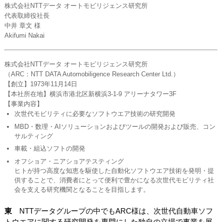
株式会社NTTデータ オートモビリジェンス研究所
代表取締役社長
中井 章文 様
Akifumi Nakai
株式会社NTTデータ オートモビリジェンス研究所
（ARC：NTT DATA Automobiligence Research Center Ltd.）
【創立】1973年11月14日
【本社所在地】横浜市港北区新横浜3-1-9 アリーナタワー3F
【事業内容】
次世代モビリティに必要なソフトウエア技術の研究開発
MBD・数理・AIソリューションおよびツールの開発および販売、コン
サルティング
車載・組込ソフトの開発
オフショア・ニアショアテスティング
ヒトが持つ高度な知恵を駆使した自動化ソフトウエア技術を発明・提
供することで、消費者にとって便利で豊かになる次世代モビリティ社
会を支える研究機関となることを目指します。
東
NTTデータグループの中でもARC様は、次世代自動車ソフ
トウエアに関する研究開発を専門にした独自の立場で事業を展