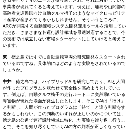
きるモビリティのニーズが掘り起こされ、それに対応していく
事業者が現れてくると考えています。例えば、離島や山間部の
高齢者交通難民向け自動クルマ椅子のようなマイクロモビリテ
ィ産業が産まれてくるかもしれません。そういうところに、
ARCが開発する自動運転システム開発運用ツールを活用してい
ただき、さまざまな各運行設計領域を最適対応することで、今
の技術では成立しない市場をターゲットにしていけると考えて
います。
東
徳之島ではすでに自動運転車両の研究開発をスタートされ
ているのですね。具体的にはどのような実験をされているので
しょうか。
中井
徳之島では、ハイブリッドAIを研究しており、AIと人間
が作ったプログラムを競わせて安全性を高めようとしていま
す。例えば、自動クルマ椅子の走行ルート上に突然動いている
障害物が現れた場面が発生したとします。そこでAIは「行け」
と判断し、人間が作ったプログラムは「待て」と違う判断をす
るかもしれない。この判断のいずれが正しいのかについては、
徳之島の公道で運行設計領域に特化した実験を繰り返し行うこ
とで、そこを知り尽くしていくAIの方の判断が正しくなってい