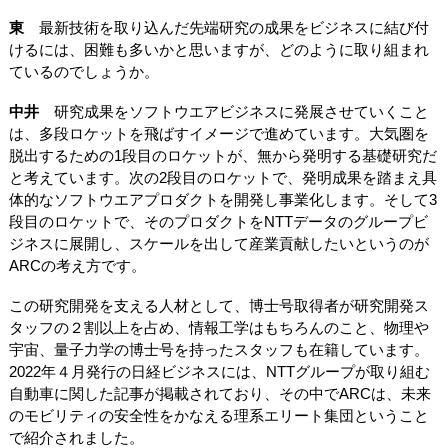
東
最新技術を取り込んだ先端研究の成果をビジネスに結び付
けるには、困難も多いかと思いますが、どのように取り組まれ
ているのでしょうか。
中井
研究成果をソフトウエアビジネスに発展させていくこと
は、多段ロケットを飛ばすイメージで進めています。大気圏を
脱出するための1段目のロケットが、無から発明する基礎研究だ
と考えています。次の2段目のロケットで、発明成果を踏まえ具
体的なソフトウエアプロダクトを開発し事業化します。そして3
段目のロケットで、そのプロダクトをNTTデータのグループビ
ジネスに展開し、スケールを出して産業貢献したいというのが
ARCの考え方です。
この研究開発を支える人材として、博士号取得者が研究開発ス
タッフの２割以上を占め、情報工学はもちろんのこと、物理や
宇宙、量子力学の博士号を持ったスタッフも在籍しています。
2022年４月発行の日経ビジネスには、NTTグループが取り組む
自動車に関した記事が掲載されており、その中でARCは、未来
のモビリティの安全性をかなえる理系エリート集団ということ
で紹介されました。