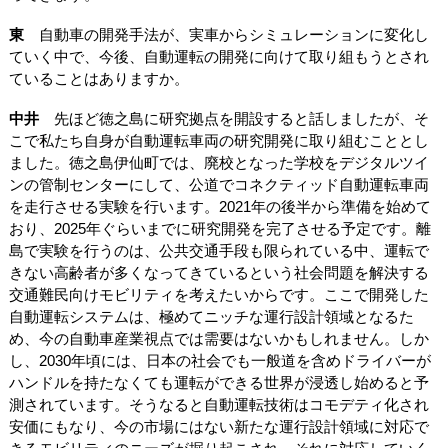
東
自動車の開発手法が、実車からシミュレーションに変化し
ていく中で、今後、自動運転の開発に向けて取り組もうとされ
ていることはありますか。
中井
先ほど徳之島に研究拠点を開設すると話しましたが、そ
こで私たち自身が自動運転車両の研究開発に取り組むこととし
ました。徳之島伊仙町では、廃校となった学校をデジタルツイ
ンの管制センターにして、公道でコネクティッド自動運転車両
を走行させる実験を行います。2021年の後半から準備を始めて
おり、2025年ぐらいまでに研究開発を完了させる予定です。離
島で実験を行うのは、公共交通手段も限られている中、運転で
きない高齢者が多くなってきているという社会問題を解決する
交通難民向けモビリティを考えたいからです。ここで開発した
自動運転システムは、極めてニッチな運行設計領域となるた
め、今の自動車産業視点では需要はないかもしれません。しか
し、2030年頃には、日本の社会でも一般道を含めドライバーが
ハンドルを持たなくても運転ができる世界が浸透し始めると予
測されています。そうなると自動運転技術はコモデティ化され
安価にもなり、今の市場にはない新たな運行設計領域に対応で