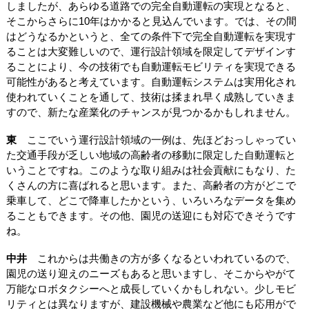
しましたが、あらゆる道路での完全自動運転の実現となると、
そこからさらに10年はかかると見込んでいます。では、その間
はどうなるかというと、全ての条件下で完全自動運転を実現す
ることは大変難しいので、運行設計領域を限定してデザインす
ることにより、今の技術でも自動運転モビリティを実現できる
可能性があると考えています。自動運転システムは実用化され
使われていくことを通して、技術は揉まれ早く成熟していきま
すので、新たな産業化のチャンスが見つかるかもしれません。
東
ここでいう運行設計領域の一例は、先ほどおっしゃってい
た交通手段が乏しい地域の高齢者の移動に限定した自動運転と
いうことですね。このような取り組みは社会貢献にもなり、た
くさんの方に喜ばれると思います。また、高齢者の方がどこで
乗車して、どこで降車したかという、いろいろなデータを集め
ることもできます。その他、園児の送迎にも対応できそうです
ね。
中井
これからは共働きの方が多くなるといわれているので、
園児の送り迎えのニーズもあると思いますし、そこからやがて
万能なロボタクシーへと成長していくかもしれない。少しモビ
リティとは異なりますが、建設機械や農業など他にも応用がで