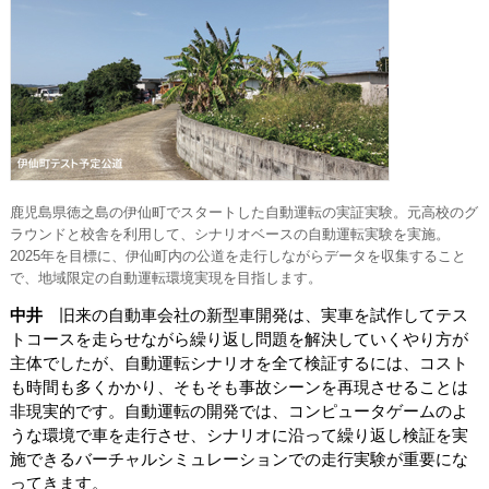
鹿児島県徳之島の伊仙町でスタートした自動運転の実証実験。元高校のグ
ラウンドと校舎を利用して、シナリオベースの自動運転実験を実施。
2025年を目標に、伊仙町内の公道を走行しながらデータを収集すること
で、地域限定の自動運転環境実現を目指します。
中井
旧来の自動車会社の新型車開発は、実車を試作してテス
トコースを走らせながら繰り返し問題を解決していくやり方が
主体でしたが、自動運転シナリオを全て検証するには、コスト
も時間も多くかかり、そもそも事故シーンを再現させることは
非現実的です。自動運転の開発では、コンピュータゲームのよ
うな環境で車を走行させ、シナリオに沿って繰り返し検証を実
施できるバーチャルシミュレーションでの走行実験が重要にな
ってきます。