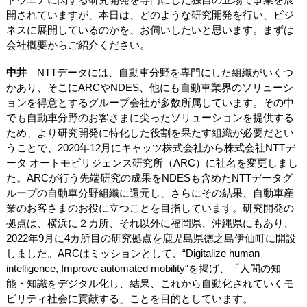
開されていますが、本日は、どのような研究開発を行い、ビジ
ネスに展開しているのかを、お伺いしたいと思います。まずは
会社概要からご紹介ください。
中井
NTTデータには、自動車分野を専門にした組織がいくつ
かあり、そこにARCやNDES、他にも自動車業界のソリューシ
ョンを得意とするグループ会社が多数所属しています。その中
でも自動車分野のお客さまに尖ったソリューションを提供する
ため、より研究開発に特化した役割を果たす組織が必要だとい
うことで、2020年12月にキャッツ株式会社から株式会社NTTデ
ータ オートモビリジェンス研究所（ARC）に社名を変更しまし
た。ARCが行う先端研究の成果をNDESも含めたNTTデータグ
ループの自動車分野組織に還元し、さらにその結果、自動車産
業のお客さまのお役に立つことを目指しています。研究開発の
拠点は、横浜に２カ所、それ以外に福岡県、沖縄県にもあり、
2022年9月に4カ所目の研究拠点を鹿児島県徳之島伊仙町に開設
しました。ARCはミッションとして、“Digitalize human
intelligence, Improve automated mobility“を掲げ、「人間の知
能・知識をデジタル化し、結果、これから自動化されていくモ
ビリティ社会に貢献する」ことを目的としています。