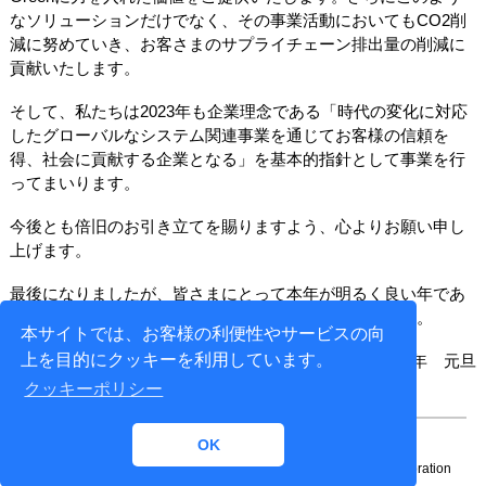
なソリューションだけでなく、その事業活動においてもCO2削
減に努めていき、お客さまのサプライチェーン排出量の削減に
貢献いたします。
そして、私たちは2023年も企業理念である「時代の変化に対応
したグローバルなシステム関連事業を通じてお客様の信頼を
得、社会に貢献する企業となる」を基本的指針として事業を行
ってまいります。
今後とも倍旧のお引き立てを賜りますよう、心よりお願い申し
上げます。
最後になりましたが、皆さまにとって本年が明るく良い年であ
ることを祈念しまして、年始のごあいさつといたします。
本サイトでは、お客様の利便性やサービスの向
上を目的にクッキーを利用しています。
2023年 元旦
クッキーポリシー
OK
Copyright© 1996-
2026 NTT DATA ENGINEERING SYSTEMS Corporation
All rights reserved.