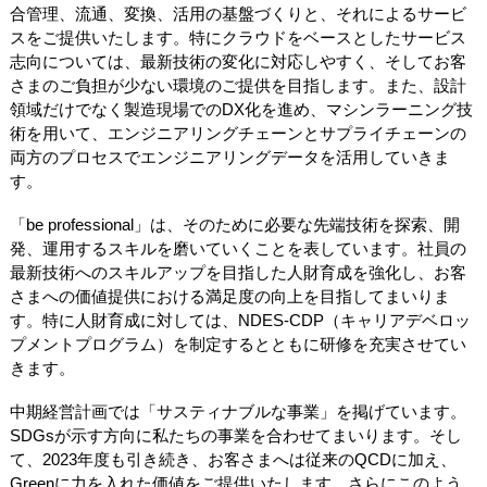
合管理、流通、変換、活用の基盤づくりと、それによるサービ
スをご提供いたします。特にクラウドをベースとしたサービス
志向については、最新技術の変化に対応しやすく、そしてお客
さまのご負担が少ない環境のご提供を目指します。また、設計
領域だけでなく製造現場でのDX化を進め、マシンラーニング技
術を用いて、エンジニアリングチェーンとサプライチェーンの
両方のプロセスでエンジニアリングデータを活用していきま
す。
「be professional」は、そのために必要な先端技術を探索、開
発、運用するスキルを磨いていくことを表しています。社員の
最新技術へのスキルアップを目指した人財育成を強化し、お客
さまへの価値提供における満足度の向上を目指してまいりま
す。特に人財育成に対しては、NDES-CDP（キャリアデベロッ
プメントプログラム）を制定するとともに研修を充実させてい
きます。
中期経営計画では「サスティナブルな事業」を掲げています。
SDGsが示す方向に私たちの事業を合わせてまいります。そし
て、2023年度も引き続き、お客さまへは従来のQCDに加え、
Greenに力を入れた価値をご提供いたします。さらにこのよう