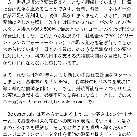
一方、世界規模の激変は収まることなく継続しています。国際
社会は戦争を止めることができず、食料、資源、エネルギーの
供給不足が深刻化し、物価上昇が止まりません。さらに、気候
変動は激しさを増し、昨年には国土の３分の１が水没したパキ
スタン大洪水や過去500年で最悪となったヨーロッパでの干ばつ
が発生しました。このような状況の中、社会全体でGX（グリー
ントランスフォーメーション）への取り組みを急ぎ行うことが
求められています。日本の企業はこのような急激な社会の変化
に対応しつつ、将来の日本を支える先端技術開発を目指してい
かなければならないと感じています。
さて、私たちは2022年４月より新しい中期経営計画をスタート
しました。基本方針を「NDESは、お客様のビジネスを成功に
導く新たな価値を創出・向上させ、持続可能なモノづくり社会
の実現に貢献する、必要不可欠な存在になる！」とし、そのス
ローガンは“Be essential, be professional.”です。
「Be essential」は基本方針にあるように、お客さまのパートナ
ーとして必要不可欠な存在への志向を表現しています。お客さ
まのビジネスを理解し、そしてお客さまを成功へ導くために、
エンジニアリングデータ全体を価値の源泉と捉えてデータの統