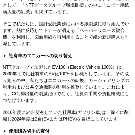
として、「NTTデータグループ環境目標」の中に「コピー用紙
購入量の削減」を掲げています。
そこで私たちは、設計受託業務における紙削減に取り組んでい
ます。熱に反応してトナーが消える「ペーパーリユース複合
機」を利用し、図面用紙を再利用することで紙の新規購入を削
減しています。
社有車のエコカーへの切り替え
NTTグループで加盟したEV100（Electric Vehicle 100%）は、
2030年までに社有車のEV化100%を目標としています。その取
り組みの中、私たちはエコカーへの転換、カーシェアリングの
利用および公共交通機関の利用を推奨しています。これによ
り、CO₂排出量の削減だけでなく、社員の手間や負担軽減にも
つなげています。
2016年度に34台所有していた社用車(ガソリン車)は、徐々に削
減し2024年度は2台(EVまたはPHEV)を目標にしています。
使用済み切手の寄付