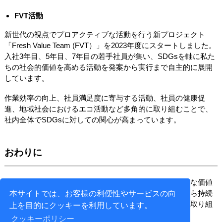
FVT活動
新世代の視点でプロアクティブな活動を行う新プロジェクト
「Fresh Value Team (FVT）」を2023年度にスタートしました。
入社3年目、5年目、7年目の若手社員が集い、SDGsを軸に私た
ちの社会的価値を高める活動を発案から実行まで自主的に展開
しています。
作業効率の向上、社員満足度に寄与する活動、社員の健康促
進、地域社会におけるエコ活動など多角的に取り組むことで、
社内全体でSDGsに対しての関心が高まっています。
おわりに
私たちの事業を通して、今後も製造業のお客さまに新たな価値
をご提供すると共に、環境、社会、経済の三つの観点から持続
本サイトでは、お客様の利便性やサービスの向
可能な事業成長を目指し、環境問題や社会問題の解決に取り組
上を目的にクッキーを利用しています。
みます。
クッキーポリシー