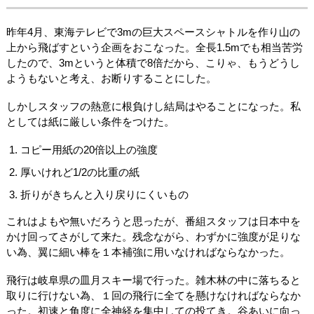
昨年4月、東海テレビで3mの巨大スペースシャトルを作り山の
上から飛ばすという企画をおこなった。全長1.5mでも相当苦労
したので、3mというと体積で8倍だから、こりゃ、もうどうし
ようもないと考え、お断りすることにした。
しかしスタッフの熱意に根負けし結局はやることになった。私
としては紙に厳しい条件をつけた。
コピー用紙の20倍以上の強度
厚いけれど1/2の比重の紙
折りがきちんと入り戻りにくいもの
これはよもや無いだろうと思ったが、番組スタッフは日本中を
かけ回ってさがして来た。残念ながら、わずかに強度が足りな
い為、翼に細い棒を１本補強に用いなければならなかった。
飛行は岐阜県の皿月スキー場で行った。雑木林の中に落ちると
取りに行けない為、１回の飛行に全てを懸けなければならなか
った。初速と角度に全神経を集中しての投てき。谷あいに向っ