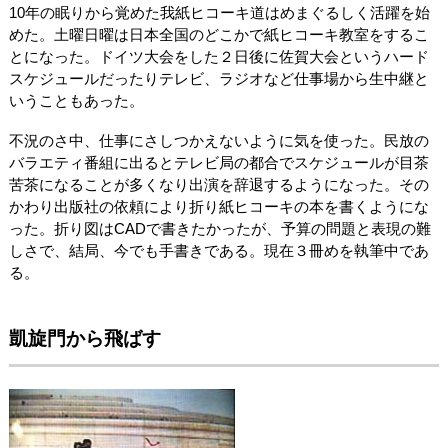
10年の眠りから覚めた我紙ヒコーキ道はめまぐるしく活躍を始
めた。土曜日曜は日本全国のどこかで紙ヒコーキ教室をするこ
とになった。ドイツ大会をした２日後に佐賀大会というハード
スケジュールだったりテレビ、ラジオなど仕事場から生中継と
いうこともあった。
不況のさ中、仕事にさしつかえないように気を使った。民放の
バラエティ番組に出るとテレビ局の都合でスケジュールが目茶
苦茶になることが多くなり出演を辞退するようになった。その
かわり出版社の依頼により折り紙ヒコーキの本を書くようにな
った。折り図はCADで書きたかったが、予算の問題と表現の難
しさで、結局、今でも手書きである。現在３冊めを執筆中であ
る。
凱旋門から飛ばす