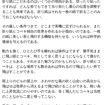
折り紙にこだわるのはいくつかの理由がある。切ったり貼った
りすれば、どんな形でもできて当り前だし重心の位置を調整す
ることも簡単である。折り紙はそれを一枚の紙で折ることのみ
でおこなわねばならない。
その厳しい条件つきで、どこまで実機に近ずけられるか、また
折り紙ヒコーキ独自の世界を作れるかが面白いのである。一枚
の紙に美しい形と飛行する機能を持たせる、いうなれば科学的
価値を与えるのである。
動力も無く、ひとたび手を離れれば操作はできず、勝手気まま
に飛ぶ紙ヒコーキ。時として全く思うようにならなくて腹がた
つこともある。それがまた魅力なのかもしれない。折り紙ヒコ
ーキは、どんな場所でも数分あれば作れるので飛ばしたい所で
飛ばすことができる。
雨上りのビルの屋上や、さわやかな風の吹く山合いの高台から
飛ばせば視界から消えるまで飛び続けることができる。軽い為
に上昇気流にのりやすいのである。良く飛んだヒコーキは当然
のことながら二度と帰ってこない。