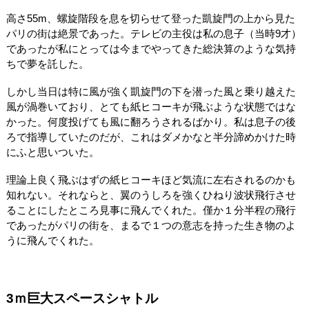
高さ55m、螺旋階段を息を切らせて登った凱旋門の上から見た
パリの街は絶景であった。テレビの主役は私の息子（当時9才）
であったが私にとっては今までやってきた総決算のような気持
ちで夢を託した。
しかし当日は特に風が強く凱旋門の下を潜った風と乗り越えた
風が渦巻いており、とても紙ヒコーキが飛ぶような状態ではな
かった。何度投げても風に翻ろうされるばかり。私は息子の後
ろで指導していたのだが、これはダメかなと半分諦めかけた時
にふと思いついた。
理論上良く飛ぶはずの紙ヒコーキほど気流に左右されるのかも
知れない。それならと、翼のうしろを強くひねり波状飛行させ
ることにしたところ見事に飛んでくれた。僅か１分半程の飛行
であったがパリの街を、まるで１つの意志を持った生き物のよ
うに飛んでくれた。
3ｍ巨大スペースシャトル