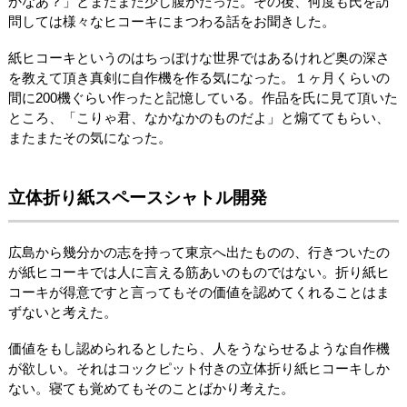
かなあ？」とまたまた少し腹がたった。その後、何度も氏を訪
問しては様々なヒコーキにまつわる話をお聞きした。
紙ヒコーキというのはちっぽけな世界ではあるけれど奥の深さ
を教えて頂き真剣に自作機を作る気になった。１ヶ月くらいの
間に200機ぐらい作ったと記憶している。作品を氏に見て頂いた
ところ、「こりゃ君、なかなかのものだよ」と煽ててもらい、
またまたその気になった。
立体折り紙スペースシャトル開発
広島から幾分かの志を持って東京へ出たものの、行きついたの
が紙ヒコーキでは人に言える筋あいのものではない。折り紙ヒ
コーキが得意ですと言ってもその価値を認めてくれることはま
ずないと考えた。
価値をもし認められるとしたら、人をうならせるような自作機
が欲しい。それはコックピット付きの立体折り紙ヒコーキしか
ない。寝ても覚めてもそのことばかり考えた。