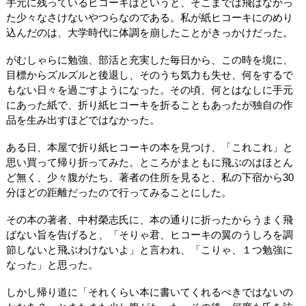
手元に残っているヒコーキはというと、そこまでは飛ばなかっ
た少々なさけないやつらなのである。私が紙ヒコーキにのめり
込んだのは、大学時代に体調を崩したことがきっかけだった。
がむしゃらに勉強、部活と充実した毎日から、この時を境に、
目標からズルズルと後退し、そのうち気力も失せ、何をするで
もない日々を過ごすようになった。その頃、何とはなしに手元
にあった紙で、折り紙ヒコーキを折ることもあったが独自の作
品を生み出すほどではなかった。
ある日、本屋で折り紙ヒコーキの本を見つけ、「これこれ」と
思い買って帰り折ってみた。ところがまともに飛ぶのはほとん
ど無く、少々腹がたち、著者の住所を見ると、私の下宿から30
分ほどの距離だったので行ってみることにした。
その本の著者、中村榮志氏に、本の通りに折ったからうまく飛
ばない旨を告げると、「そりゃ君、ヒコーキの翼のうしろを調
節しないと飛ぶわけないよ」と言われ、「こりゃ、１つ勉強に
なった」と思った。
しかし帰り道に「それくらい本に書いてくれるべきではないの