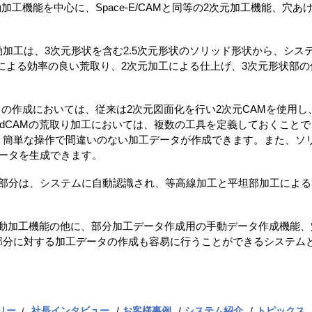
リッド自動加工機能を中心に、Space-E/CAMと同等の2次元加工機能
加工は、3次元形状を含む2.5次元形状のソリッド形状から、システ
工による効率の良い荒取り、2次元加工による仕上げ、3次元形状部
ータの作成においては、従来は2次元図面化を行い2次元CAMを使用
/SolidCAMの荒取り加工においては、複数の工具を定義しておくこ
、簡単な操作で間違いのない加工データが作成できます。また、ソ
ータを生成できます。
状部分は、システムに自動認識され、等高線加工と平坦部加工による
、ソリッド自動加工機能の他に、部分加工データ作成用の手動データ作成機
部分に対する加工データの作成も容易に行うことができるシステム
リー
（
社長インタビュー
お客様事例
システム紹介
トピックス