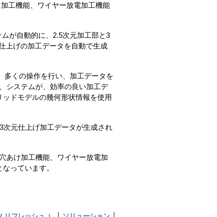
、穴あけ加工機能、ワイヤー放電加工機能
ムが自動的に、2.5次元加工部と3
の仕上げの加工データを自動で生成
し、多くの操作を行い、加工データを
とで、システムが、効率の良い加工デ
リッドモデルの幾何形状情報を使用
3次元仕上げ加工データが生成され
能、穴あけ加工機能、ワイヤー放電加
となっています。
リフレッシュ
）
ソリューション