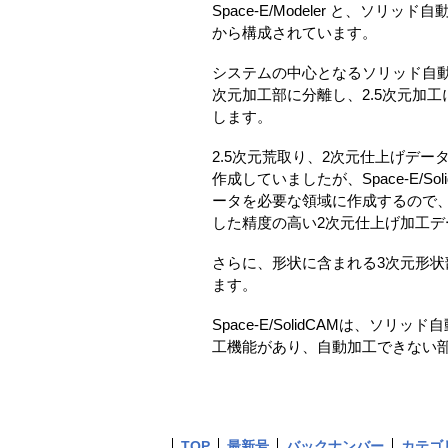
Space-E/Modeler と、ソ
から構成されています。
システムの中心となるソリッド自動
次元加工部に分離し、2.5次元加
します。
2.5次元荒取り、2次元仕上げデ
作成していましたが、Space-E
ータを必要な領域に作成するので
した精度の高い2次元仕上げ加工デ
さらに、形状に含まれる3次元形
ます。
Space-E/SolidCAMは
工機能があり、自動加工できない
TOP
最新号
バックナンバー
カテゴ