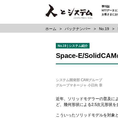
季刊誌
NTTデータ
お客さまにお
ホーム
バックナンバー
No.19
No.19 | システム紹介
Space-E/SolidC
システム開発部 CAMグループ
グループマネージャ 小日向 章
近年、ソリッドモデラーの普及に
ど、幾何形状による2.5次元形状
こういったソリッドモデルを対象とした、C