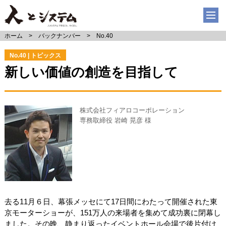
ホーム
バックナンバー
No.40
No.40 | トピックス
新しい価値の創造を目指して
株式会社フィアロコーポレーション
専務取締役 岩崎 晃彦 様
去る11月６日、幕張メッセにて17日間にわたって開催された東
京モーターショーが、151万人の来場者を集めて成功裏に閉幕し
ました。その晩、静まり返ったイベントホール会場で後片付け