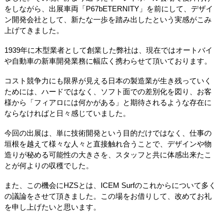
をしながら、出展車両「P67bETERNITY」を前にして、デザイ
ン開発会社として、新たな一歩を踏み出したという実感がこみ
上げてきました。
1939年に木型業者として創業した弊社は、現在ではオートバイ
や自動車の新車開発業務に幅広く携わらせて頂いております。
コスト競争力にも限界が見える日本の製造業が生き残っていく
ためには、ハードではなく、ソフト面での差別化を図り、お客
様から「フィアロには何かがある」と期待されるような存在に
ならなければと日々感じていました。
今回の出展は、単に技術開発という目的だけではなく、仕事の
垣根を越えて様々な人々と直接触れ合うことで、デザインや物
造りが秘める可能性の大きさを、スタッフと共に体感出来たこ
とが何よりの収穫でした。
また、この機会にHZSとは、ICEM Surfのこれからについて多く
の議論をさせて頂きました。この場をお借りして、改めてお礼
を申し上げたいと思います。