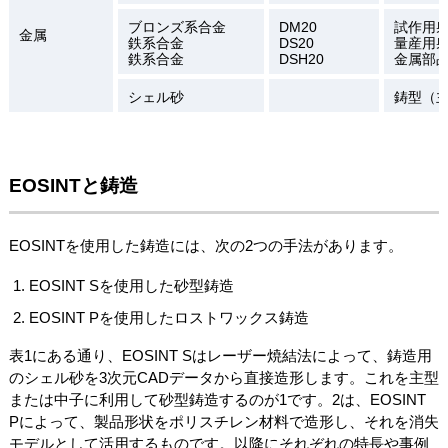
ブロンズ系合金
DM20
試作用
金属
鉄系合金
DS20
量産用
鉄系合金
DSH20
金属部
シェル砂
鋳型（
EOSINTと鋳造
EOSINTを使用した鋳造には、次の2つの手法があります。
EOSINT Sを使用した砂型鋳造
EOSINT Pを使用したロストワックス鋳造
表1にある通り、EOSINT Sはレーザー焼結法によって、鋳造用
のシェル砂を3次元CADデータから直接造形します。これを主型
または中子に利用して砂型鋳造するのが1です。2は、EOSINT
Pによって、製品形状をポリスチレン材料で造形し、それを消失
モデルとして活用するものです。以降にそれぞれの特長や事例