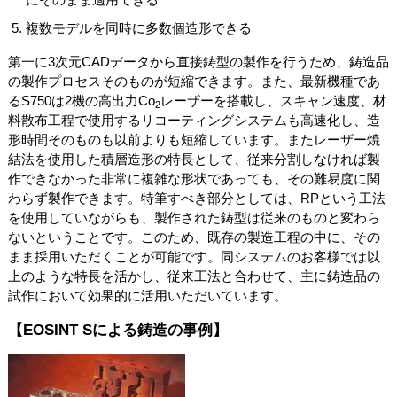
複数モデルを同時に多数個造形できる
第一に3次元CADデータから直接鋳型の製作を行うため、鋳造品
の製作プロセスそのものが短縮できます。また、最新機種であ
るS750は2機の高出力Co
レーザーを搭載し、スキャン速度、材
2
料散布工程で使用するリコーティングシステムも高速化し、造
形時間そのものも以前よりも短縮しています。またレーザー焼
結法を使用した積層造形の特長として、従来分割しなければ製
作できなかった非常に複雑な形状であっても、その難易度に関
わらず製作できます。特筆すべき部分としては、RPという工法
を使用していながらも、製作された鋳型は従来のものと変わら
ないということです。このため、既存の製造工程の中に、その
まま採用いただくことが可能です。同システムのお客様では以
上のような特長を活かし、従来工法と合わせて、主に鋳造品の
試作において効果的に活用いただいています。
【EOSINT Sによる鋳造の事例】