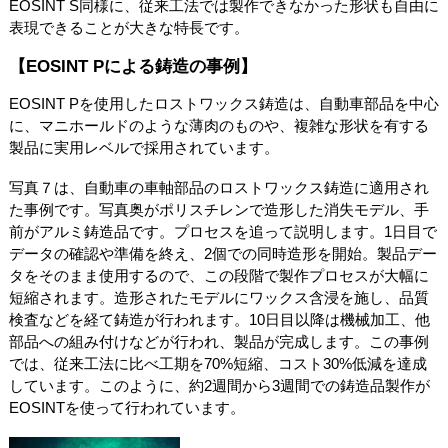
EOSINT S同様に、従来工法では製作できなかった形状も自由に
表現できることが大きな特長です。
【EOSINT Pによる鋳造の事例】
EOSINT Pを使用したロストワックス鋳造は、自動車部品を中心
に、マニホールドのような薄肉のものや、複雑な形状を有する
製品に実用レベルで採用されています。
写真７は、自動車の車軸部品のロストワックス鋳造に適用され
た事例です。写真奥がポリスチレンで造形した消失モデル、手
前がアルミ鋳造品です。プロセスを追って説明します。1日目で
データの確認や準備を終え、2個での同時造形を開始。製品デー
タをそのまま使用するので、この段階で製作プロセスが大幅に
短縮されます。造形されたモデルにワックス含浸を施し、品質
検査などを経て鋳造が行われます。10日目以降は機械加工、他
部品への組み付けなどが行われ、製品が完成します。この事例
では、従来工法に比べ工期を70%短縮、コスト30%低減を達成
しています。このように、約2週間から3週間での鋳造品製作が
EOSINTを使って行われています。