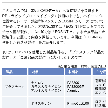
このコラムでは、3次元CADデータから直接製品を造形する
RP（ラピッドプロトタイピング）技術の中でも、ハイエンドに
位置するレーザー焼結型RPシステムEOSINTシリーズについて
ご紹介してきました。本誌No.39では「EOSINT Pによるプラス
チック部品製作」、No.40では「EOSINT Mによる金属部品・金
型製作」と題して内容を掲載しています。今回は「EOSINTを
使用した鋳造品製作」をご紹介します。
表1は、EOSINTを使用した製品製作を、「プラスチック部品の
製作」と「金属部品の製作」に大別したものです。
表1 主な用途、材料、装置の組
製品
材料
材料名
主な用
意匠検
ナイロン
PA2200
スタイ
プラスチック
ガラス入りナイロン
PA3200GF
機能試
アルミ入りナイロン
Alumide
エンド
ロスト
ポリスチレン
PrimeCast100
鋳造用