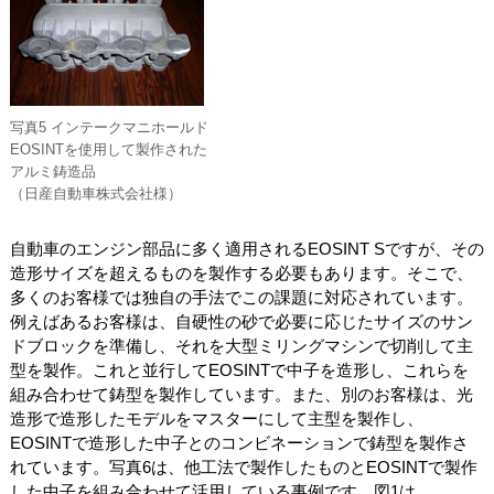
写真5 インテークマニホールド
EOSINTを使用して製作された
アルミ鋳造品
（日産自動車株式会社様）
自動車のエンジン部品に多く適用されるEOSINT Sですが、その
造形サイズを超えるものを製作する必要もあります。そこで、
多くのお客様では独自の手法でこの課題に対応されています。
例えばあるお客様は、自硬性の砂で必要に応じたサイズのサン
ドブロックを準備し、それを大型ミリングマシンで切削して主
型を製作。これと並行してEOSINTで中子を造形し、これらを
組み合わせて鋳型を製作しています。また、別のお客様は、光
造形で造形したモデルをマスターにして主型を製作し、
EOSINTで造形した中子とのコンビネーションで鋳型を製作さ
れています。写真6は、他工法で製作したものとEOSINTで製作
した中子を組み合わせて活用している事例です。図1は、