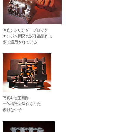
写真3 シリンダーブロック
エンジン開発の試作品製作に
多く適用されている
写真4 油圧回路
一体構造で製作された
複雑な中子