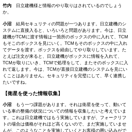
竹内
日立建機様と情報のやり取りはされているのでしょう
か。
小沼
結局セキュリティの問題が一つあります。日立建機のシ
ステムに直接入ると、いろいろと問題があります。今は、日立
建機がTCMに渡す情報は一箇所のボックスの中に入れて、TCM
もそこのボックスを見にいく。TCMもそのボックスの中に入れ
てデータを渡す。ボックスを経由してやり取りしています。た
とえば注文が来ると、日立建機がボックスに情報を入れて、
TCMが取りにいき、TCMで処理をして、またそのボックスに入
れて返します。今は、TCMが直接日立建機のシステムを見にい
くことはありません。セキュリティを完璧にして、早く連携し
たいですね。
【衛星を使った情報収集】
小沼
もう一つ課題があります。それは衛星を使って、動いて
いる車の整備の状況についての情報を収集したいと考えていま
す。これは日立建機ではもう実施していますが、フォークリフ
トの場合は価格がそれほど高くないので、まだ実施していませ
んが、このようなことを実施していくとお客様の囲い込みがで