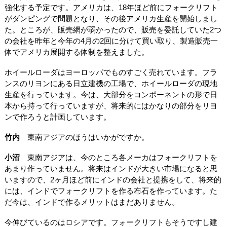
強化する予定です。アメリカは、18年ほど前にフォークリフト
がダンピングで問題となり、その後アメリカ生産を開始しまし
た。ところが、販売網が弱かったので、販売を委託していた2つ
の会社を昨年と今年の4月の2回に分けて買い取り、製造販売一
体でアメリカ展開する体制を整えました。
ホイールローダはヨーロッパでものすごく売れています。フラ
ンスのリヨンにある日立建機の工場で、ホイールローダの現地
生産を行っています。今は、大部分をコンポーネントの形で日
本から持って行っていますが、将来的にはかなりの部分をリヨ
ンで作ろうと計画しています。
竹内
東南アジアのほうはいかがですか。
小沼
東南アジアは、今のところ各メーカはフォークリフトを
あまり作っていません。将来はインドが大きい市場になると思
いますので、2ヶ月ほど前にインドの会社と提携をして、将来的
には、インドでフォークリフトを作る布石を作っています。た
だ今は、インドで作るメリットはまだありません。
今伸びているのはロシアです。フォークリフトもそうですし建