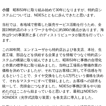
小沼
昭和53年に取り組み始めて30年になりますが、特約店シ
ステムについては、NDESとともに歩んできたと思います。
当社では、各地域で密着した販売サービス活動を行うため、全
国19特約店のネットワークを中心に約380の拠点があります。海
外は5つの事業所と多くのディストリビュータが販売を行ってい
ます。
この30年間、エンドユーザから特約店および各支店、本社、生
産工場、部品などを供給する企業までを情報でつなぐ特約店シ
ステムの構築に取り組んできました。昭和53年に事務の合理化
と作業の標準化に取り組みました。当時は工場長が整備作業の
価格を決めていましたが、それではお客様に対して不信感を与
えるということで、タイヤ交換をしたら1万円という価格を決め
て、それをマスターにすべて登録しました。お客様への請求も
統一して、売掛金につなぎました。NDESが事務計算をやり始
めたのはここから始まっていると思います。最初はNDESの
ゾンデックス
XONDEX
（光学式読取り装置）を各支店に導入しました。