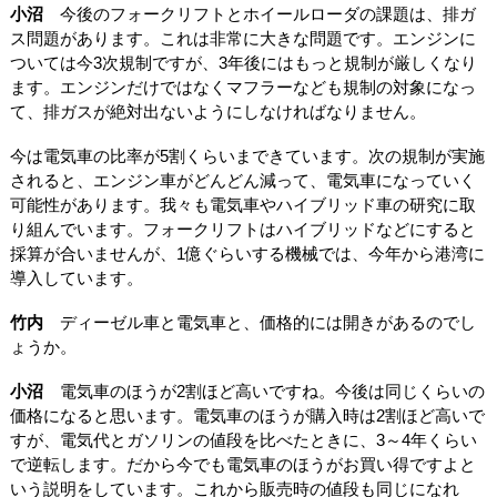
小沼
今後のフォークリフトとホイールローダの課題は、排ガ
ス問題があります。これは非常に大きな問題です。エンジンに
ついては今3次規制ですが、3年後にはもっと規制が厳しくなり
ます。エンジンだけではなくマフラーなども規制の対象になっ
て、排ガスが絶対出ないようにしなければなりません。
今は電気車の比率が5割くらいまできています。次の規制が実施
されると、エンジン車がどんどん減って、電気車になっていく
可能性があります。我々も電気車やハイブリッド車の研究に取
り組んでいます。フォークリフトはハイブリッドなどにすると
採算が合いませんが、1億ぐらいする機械では、今年から港湾に
導入しています。
竹内
ディーゼル車と電気車と、価格的には開きがあるのでし
ょうか。
小沼
電気車のほうが2割ほど高いですね。今後は同じくらいの
価格になると思います。電気車のほうが購入時は2割ほど高いで
すが、電気代とガソリンの値段を比べたときに、3～4年くらい
で逆転します。だから今でも電気車のほうがお買い得ですよと
いう説明をしています。これから販売時の値段も同じになれ