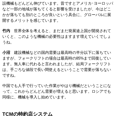
設機械もどんどん伸びています。昔ですとアメリカ･ヨーロッパ
など一部の地域が落ちてくると影響を受けましたが、今はどこ
かが落ちても別のところが良いという具合に、グローバルに展
開するメリットを感じています。
竹内
世界全体を考えると、まだまだ発展途上国が開発されて
いくと、このような機械の必要性はますます増えていくでしょ
うね。
小沼
建設機械などの国内需要は最高時の半分以下に落ちてい
ますが、フォークリフトの場合は最高時の85%まで回復してい
ます。無人車に代わると言われましたが、結局フォークリフト
は、手ごろな値段で長い間使えるということで需要が落ちない
ですね。
中国でも人手で行っていた作業がやはり機械だということにな
って、これからどんどん需要が増えると思います。ロシアでも
同様に、機械を導入し始めています。
TCMの特約店システム