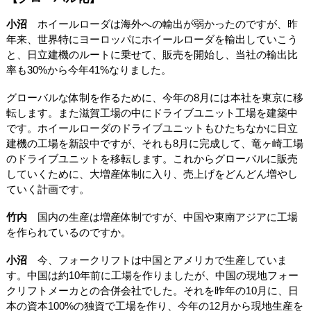
小沼
ホイールローダは海外への輸出が弱かったのですが、昨
年来、世界特にヨーロッパにホイールローダを輸出していこう
と、日立建機のルートに乗せて、販売を開始し、当社の輸出比
率も30%から今年41%なりました。
グローバルな体制を作るために、今年の8月には本社を東京に移
転します。また滋賀工場の中にドライブユニット工場を建築中
です。ホイールローダのドライブユニットもひたちなかに日立
建機の工場を新設中ですが、それも8月に完成して、竜ヶ崎工場
のドライブユニットを移転します。これからグローバルに販売
していくために、大増産体制に入り、売上げをどんどん増やし
ていく計画です。
竹内
国内の生産は増産体制ですが、中国や東南アジアに工場
を作られているのですか。
小沼
今、フォークリフトは中国とアメリカで生産していま
す。中国は約10年前に工場を作りましたが、中国の現地フォー
クリフトメーカとの合併会社でした。それを昨年の10月に、日
本の資本100%の独資で工場を作り、今年の12月から現地生産を