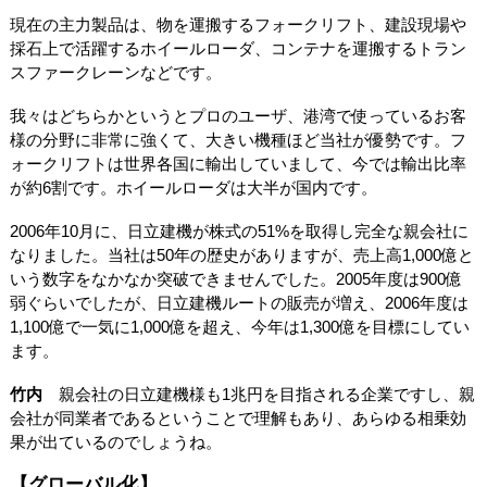
現在の主力製品は、物を運搬するフォークリフト、建設現場や
採石上で活躍するホイールローダ、コンテナを運搬するトラン
スファークレーンなどです。
我々はどちらかというとプロのユーザ、港湾で使っているお客
様の分野に非常に強くて、大きい機種ほど当社が優勢です。フ
ォークリフトは世界各国に輸出していまして、今では輸出比率
が約6割です。ホイールローダは大半が国内です。
2006年10月に、日立建機が株式の51%を取得し完全な親会社に
なりました。当社は50年の歴史がありますが、売上高1,000億と
いう数字をなかなか突破できませんでした。2005年度は900億
弱ぐらいでしたが、日立建機ルートの販売が増え、2006年度は
1,100億で一気に1,000億を超え、今年は1,300億を目標にしてい
ます。
竹内
親会社の日立建機様も1兆円を目指される企業ですし、親
会社が同業者であるということで理解もあり、あらゆる相乗効
果が出ているのでしょうね。
【グローバル化】