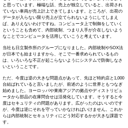
と思っています。極端な話、売上が独立していると、出荷され
ていない車両が売上計上できてしまいます。ところが、出荷の
データが入らない限り売上が立てられないようにしてしまえ
ば、ありえないわけですね。コンピュータ上で制御をしていく
ということも含めて、内部統制、つまり人手が介在しないよう
なことでコンピュータを活用していこうと考えています。
当社も日立製作所のグループになりました。内部統制やSOX法
が日本でも始まりますから、そこで一番求められているもの
は、いろいろな不正が起こらないようにシステムで防御しなさ
いということです。
ただ、今度は逆の大きな問題点があって、先ほど特約店と1,000
台結ばれていると言いましたが、前述のように世界ともつなぎ
始めました。ヨーロッパや東南アジアの拠点やディストリビュ
ータから部品の在庫問合せは活発化しています。そうすると今
度はセキュリティの問題があります。広がったのはいいのです
が、今度は逆にそれを守っていかなければいけません。これか
らは内部統制とセキュリティにどう対応するかが大きな課題で
す。