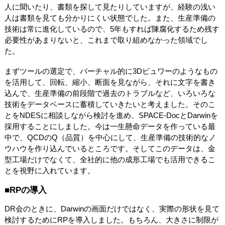
人に聞いたり、書類を探して見たりしていますが、経験の浅い
人は書類を見ても分かりにくい状態でした。また、生産準備の
技術は常に進化しているので、5年もすれば陳腐化するため残す
必要性があまりないと、これまで取り組めなかった領域でし
た。
まずツールの選定で、バーチャル的に3Dビュワーのようなもの
を活用して、回転、縮小、断面を見ながら、それに文字を書き
込んで、生産準備の前段階で過去のトラブルなど、いろいろな
技術をデータベースに蓄積していきたいと考えました。そのこ
とをNDESに相談しながら検討を進め、SPACE-DocとDarwinを
採用することにしました。今は一生懸命データを作っている最
中で、QCDのQ（品質）を中心にして、生産準備の技術的なノ
ウハウを作り込んでいるところです。そしてこのデータは、金
型工場だけでなくて、全社的に他の成形工場でも活用できるこ
とを視野に入れています。
■RPの導入
DR会のときに、Darwinの画面だけではなく、実際の形状を見て
検討するためにRPを導入しました。もちろん、大きさに制限が