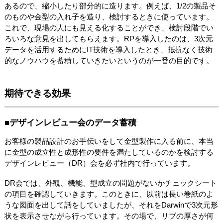
あるので、縮小したり部分的に造ります。例えば、1/2の製品そ
のものや金型の入れ子を造り、検討するときに使っています。
これで、現場の人にも見える化することができ、検討段階でい
ろいろな意見を出してもらえます。RPを導入したのは、3次元
データを活用するためにIT技術を導入したとき、抵抗なく技術
的なノウハウを蓄積していきたいというのが一番の目的です。
期待できる効果
■デザインレビュー会のデータ蓄積
お客様の製品設計のお手伝いをして金型製作に入る前に、本当
に金型の成立性と成形性の要件を満たしているのかを検討する
デザインレビュー（DR）会を必ず社内で行っています。
DR会では、外観、機能、型成立の問題がないかチェックシート
の項目を確認していきます。このときに、以前は長い巻紙のよ
うな図面を出して話をしていましたが、それをDarwinで3次元形
状を表示させながら行っています。その場で、リブの厚さが何