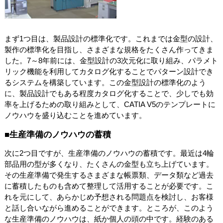
まず1つ目は、製品設計の標準化です。これまでは金型の設計、
製作の標準化を目指し、さまざまな規格をたくさん作ってきま
した。7～8年前には、金型設計の3次元化に取り組み、パラメト
リック機能を利用してカタログ化することでパターン設計でき
るシステムを構築しています。この金型設計の標準化のよう
に、製品設計でもある程度カタログ化することで、少しでも効
率を上げるための取り組みとして、CATIA V5のテンプレートに
ノウハウを盛り込むことを進めています。
■生産準備のノウハウの蓄積
次に2つ目ですが、生産準備のノウハウの蓄積です。最近は4輪
部品用の型が多くなり、たくさんの金型も立ち上げています。
その生産準備で発生するさまざまな帳票類、データ類など過去
に蓄積したものも含めて整理して活用することが必要です。こ
れを元にして、あらかじめ予想される問題点を検討し、お客様
と話し合いながら進めることができます。ところが、このよう
な生産準備のノウハウは、紙か個人の頭の中です。経験のある