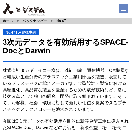
ホーム
バックナンバー
No.47
No.47 | お客様事例
3次元データを有効活用するSPACE-
DocとDarwin
株式会社タカギセイコー様は、2輪、4輪、通信機器、OA機器な
ど幅広い生産分野のプラスチック工業用部品を製造、販売して
いるプラスチックの総合メーカです。金型設計・製造における
高精度化、高品質な製品を量産するための成形技術など、常に
技術改革として独自の研究、開発に取り組まれています。そし
て、お客様、社会、環境に対して新しい価値を提案できるプラ
スチックステクノロジーを追求されています。
今回は3次元データの有効活用を目的に新湊金型工場に導入され
たSPACE-Doc、Darwinなどのお話を、新湊金型工場 工場長 西