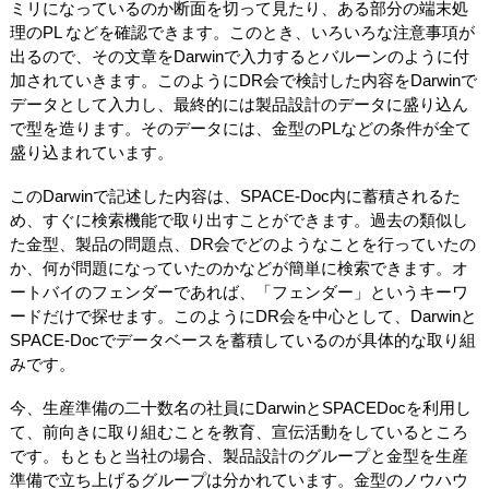
ミリになっているのか断面を切って見たり、ある部分の端末処
理のPL などを確認できます。このとき、いろいろな注意事項が
出るので、その文章をDarwinで入力するとバルーンのように付
加されていきます。このようにDR会で検討した内容をDarwinで
データとして入力し、最終的には製品設計のデータに盛り込ん
で型を造ります。そのデータには、金型のPLなどの条件が全て
盛り込まれています。
このDarwinで記述した内容は、SPACE-Doc内に蓄積されるた
め、すぐに検索機能で取り出すことができます。過去の類似し
た金型、製品の問題点、DR会でどのようなことを行っていたの
か、何が問題になっていたのかなどが簡単に検索できます。オ
ートバイのフェンダーであれば、「フェンダー」というキーワ
ードだけで探せます。このようにDR会を中心として、Darwinと
SPACE-Docでデータベースを蓄積しているのが具体的な取り組
みです。
今、生産準備の二十数名の社員にDarwinとSPACEDocを利用し
て、前向きに取り組むことを教育、宣伝活動をしているところ
です。もともと当社の場合、製品設計のグループと金型を生産
準備で立ち上げるグループは分かれています。金型のノウハウ