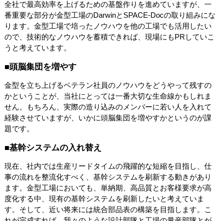
全社で最高効率を上げるための基盤作りを進めていますが、一
番重要な部分が金型工場のDarwinとSPACE-Docの取り組みにな
ります。金型工場で培ったノウハウを他の工場でも活用したい
ので、技術的なノウハウを蓄積できれば、現場にもPRしていこ
うと考えています。
■頭脳集団を増やす
金型を立ち上げるベテラン社員のノウハウをどうやって残すの
かということが、当社にとっては一番大切な生命線かもしれま
せん。もちろん、実際の造り込みのメンバーに若い人を入れて
経験させていますが、いかに頭脳集団を増やすかというのが課
題です。
■基幹システムの入れ替え
現在、社内では生産リードタイムの飛躍的な短縮を目指し、仕
事の流れを整流化すべく、基幹システムを刷新する動きがあり
ます。金型工場においても、単納期、高品質とお客様要求が高
度化する中、現有の基幹システムを刷新したいと考えていま
す。そして、近い将来には統合部品表の構築を目指します。こ
れが完成すれば、我々のような設計部隊と工場の量産部隊とが