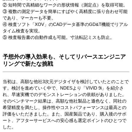
② 短時間で高精細なワークの形状情報（測定点）を取得可能。
③ 複数の測定データを簡単にすばやく高精度に張り合わせ可能
であり、マーカーも不要。
④ 検査ソフト「XOV」のCADデータ基準のGD&T機能でリアル
タイム検査を実現。
⑤ 検査報告書の自動作成も可能。寸法転記ミスも防止。
予想外の導入効果も、そしてリバースエンジニア
リングで新たな挑戦
当初は、高額な他社3次元デジタイザを検討していたとのことで
す。検討を進めていく中で、NDESより「VIVID 9i」を紹介さ
れ、早速実機でのデモンストレーションの依頼がありました。
そのベンチマーク結果は、高額な他社製品と遜色なく、同社の
希望精度を満たし、操作性やコストパフォーマンスは最高との
評価をいただきました。また、国産製品であり、購入後のサポ
ート、アフターサービスへの安心感も選定ポイントのひとつで
した。