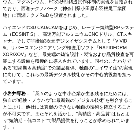
ウム、マグネシウム、FCの砂型鋳造試作体制の実現を目指され
ており、西湘テクノパーク（神奈川県小田原市羽根尾工業団
地）に西湘テクノR&Dを設置されました。
ハイエンドの3D CAD/CAMをはじめ、レーザー焼結型RPシステ
ム（EOSINT S）、高速万能アルミニウムCNCドリル、CTスキ
ャナ、そして非接触3次元デジタイザシステムとして「VIVID
9i」リバースエンジニアリング/検査用ソフト「RAPIDFORM
XOR/XOV」など、最先端の鋳造設計・製造および品質検査を可
能にする設備を積極的に導入されています。同社のこだわりで
ある"短納期＆高精度"での製品提供、独自の"コイワイ法"の実現
に向けて、これらの最新デジタル技術がその中心的役割を担っ
ています。
小岩井専務
：「我々のような中小企業が生き残るにためには、
独自の"経験・ノウハウ"に最新鋭の"デジタル技術"を融合するこ
とにより、他社には真似のできない独自の技術を確立すること
が不可欠です。またそれを活かし、"高精度・高品質"はもとよ
り"短納期・低コスト"で製品提供を行うことが求められていま
す。」