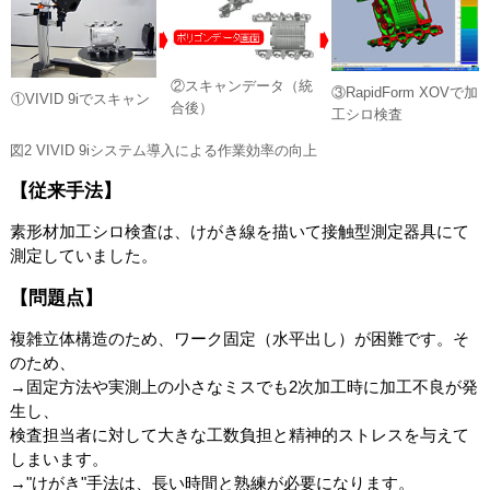
②スキャンデータ（統
③RapidForm XOVで加
①VIVID 9iでスキャン
合後）
工シロ検査
図2 VIVID 9iシステム導入による作業効率の向上
【従来手法】
素形材加工シロ検査は、けがき線を描いて接触型測定器具にて
測定していました。
【問題点】
複雑立体構造のため、ワーク固定（水平出し）が困難です。そ
のため、
→固定方法や実測上の小さなミスでも2次加工時に加工不良が発
生し、
検査担当者に対して大きな工数負担と精神的ストレスを与えて
しまいます。
→"けがき"手法は、長い時間と熟練が必要になります。