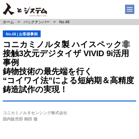
ホーム
バックナンバー
No.48
No.48 | お客様事例
コニカミノルタ製 ハイスペック非
接触3次元デジタイザ VIVID 9i活用
事例
鋳物技術の最先端を行く
“コイワイ法”による短納期＆高精度
鋳造試作の実現！
コニカミノルタセンシング株式会社
国内販売部 鶴田 徹