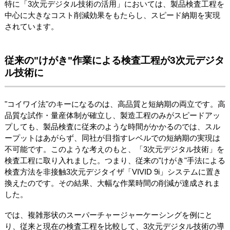
特に「3次元デジタル技術の活用」においては、製品検査工程を
中心に大きなコスト削減効果をもたらし、スピード納期を実現
されています。
従来の"けがき"作業による検査工程が3次元デジタ
ル技術に
"コイワイ法"のキーになるのは、高品質と短納期の両立です。高
品質な試作・量産体制が確立し、製造工程のみがスピードアッ
プしても、製品検査に従来のような時間がかかるのでは、スル
ープットはあがらず、同社が目指すレベルでの短納期の実現は
不可能です。このような考えのもと、「3次元デジタル技術」を
検査工程に取り入れました。つまり、従来の"けがき"手法による
検査方法を非接触3次元デジタイザ「VIVID 9i」システムに置き
換えたのです。その結果、大幅な作業時間の削減が達成されま
した。
では、複雑形状のスーパーチャージャーケーシングを例にと
り、従来と現在の検査工程を比較して、3次元デジタル技術の導