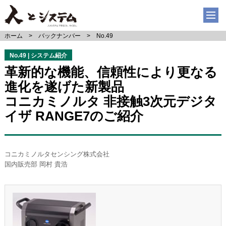
ホーム
バックナンバー
No.49
No.49 | システム紹介
革新的な機能、信頼性により更なる
進化を遂げた新製品
コニカミノルタ 非接触3次元デジタ
イザ RANGE7のご紹介
コニカミノルタセンシング株式会社
国内販売部 岡村 貴浩