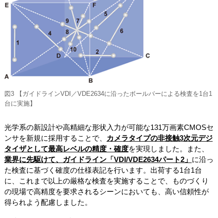
図3 【ガイドラインVDI／VDE2634に沿ったボールバーによる検査を1台1
台に実施】
光学系の新設計や高精細な形状入力が可能な131万画素CMOSセ
ンサを新規に採用することで、
カメラタイプの非接触3次元デジ
タイザとして最高レベルの精度・確度
を実現しました。また、
業界に先駆けて、ガイドライン「VDI/VDE2634パート2」
に沿っ
た検査に基づく確度の仕様表記を行います。出荷する1台1台
に、これまで以上の厳格な検査を実施することで、ものづくり
の現場で高精度を要求されるシーンにおいても、高い信頼性が
得られよう配慮しました。