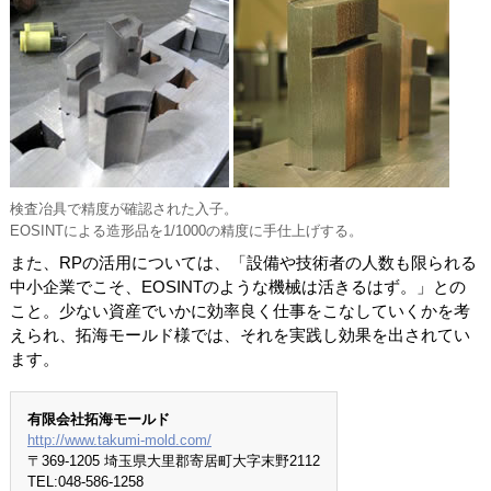
検査冶具で精度が確認された入子。
EOSINTによる造形品を1/1000の精度に手仕上げする。
また、RPの活用については、「設備や技術者の人数も限られる
中小企業でこそ、EOSINTのような機械は活きるはず。」との
こと。少ない資産でいかに効率良く仕事をこなしていくかを考
えられ、拓海モールド様では、それを実践し効果を出されてい
ます。
有限会社拓海モールド
http://www.takumi-mold.com/
〒369-1205 埼玉県大里郡寄居町大字末野2112
TEL:048-586-1258