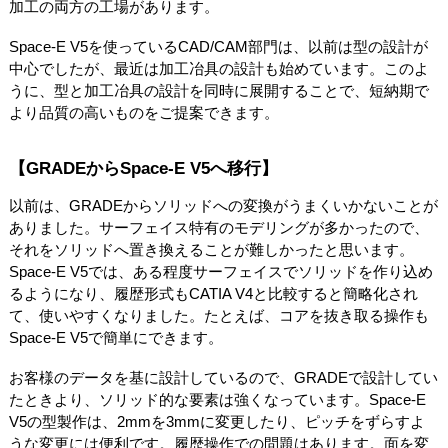
加工の両方の工場があります。
Space-E V5を使っているCAD/CAM部門は、以前は型の設計が
中心でしたが、最近は加工冶具の設計も始めています。このよ
うに、型と加工冶具の設計を同時に展開することで、短納期で
より品質の高いものをご提案できます。
【GRADEからSpace-E V5へ移行】
以前は、GRADEからソリッドへの変換がうまくいかないことが
ありました。サーフェイス特有のモデリングが多かったので、
それをソリッドへ置き換えることが難しかったと思います。
Space-E V5では、ある程度サーフェイスでソリッドを作り込め
るようになり、履歴形式もCATIA V4と比較すると簡略化され
て、使いやすくなりました。たとえば、コアを抜き取る操作も
Space-E V5で簡単にできます。
お客様のデータを基に設計しているので、GRADEで設計してい
たときより、ソリッド的な要素は強くなっています。Space-E
V5の型製作は、2mmを3mmに変更したり、ピッチをずらすよ
うな変更には便利です。履歴操作での問題はあります。面を変