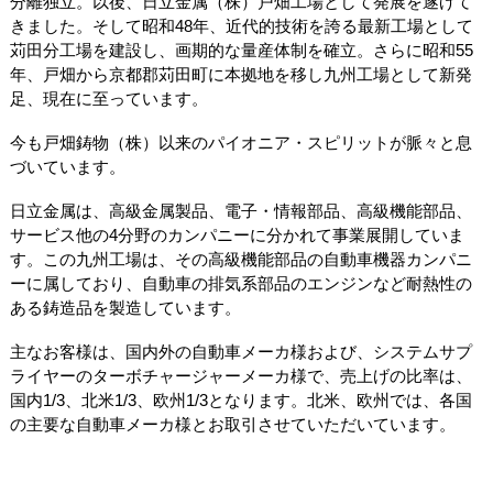
分離独立。以後、日立金属（株）戸畑工場として発展を遂げて
きました。そして昭和48年、近代的技術を誇る最新工場として
苅田分工場を建設し、画期的な量産体制を確立。さらに昭和55
年、戸畑から京都郡苅田町に本拠地を移し九州工場として新発
足、現在に至っています。
今も戸畑鋳物（株）以来のパイオニア・スピリットが脈々と息
づいています。
日立金属は、高級金属製品、電子・情報部品、高級機能部品、
サービス他の4分野のカンパニーに分かれて事業展開していま
す。この九州工場は、その高級機能部品の自動車機器カンパニ
ーに属しており、自動車の排気系部品のエンジンなど耐熱性の
ある鋳造品を製造しています。
主なお客様は、国内外の自動車メーカ様および、システムサプ
ライヤーのターボチャージャーメーカ様で、売上げの比率は、
国内1/3、北米1/3、欧州1/3となります。北米、欧州では、各国
の主要な自動車メーカ様とお取引させていただいています。