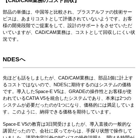
【CAD/CAM業務のコスト回収】
部品の単価は、中国等と比較され、プラスアルファの技術サー
ビスは、あまりコストとして評価されていないようです。お客
様の開発段階でご提案をして、設計のサポートをさせていただ
いていますが、CAD/CAM業務は、コストとして回収しにくい状
況です。
NDESへ
先ほども話をしましたが、CAD/CAM業務は、部品1個に計上す
るコストではないので、NDESに期待するのはシステムの価格
です。導入したSpace-E V5は、GRADEの操作性とお客様が使
われているCATIA V5を統合したシステムであり、本来は2つの
システムが必要だったのが1つになり、価格的には満足していま
す。このように、納得できる価格を期待しています。
Space-E V5の教育は3日間受けましたが、導入直後の一般的な
講習だったので、会社に戻ってからは、手探り状態で操作して
いました。講習内容以外のNCパスの操作説明も、聞ける時間が