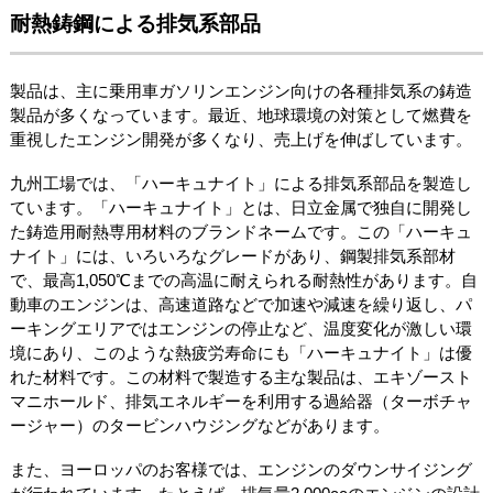
耐熱鋳鋼による排気系部品
製品は、主に乗用車ガソリンエンジン向けの各種排気系の鋳造
製品が多くなっています。最近、地球環境の対策として燃費を
重視したエンジン開発が多くなり、売上げを伸ばしています。
九州工場では、「ハーキュナイト」による排気系部品を製造し
ています。「ハーキュナイト」とは、日立金属で独自に開発し
た鋳造用耐熱専用材料のブランドネームです。この「ハーキュ
ナイト」には、いろいろなグレードがあり、鋼製排気系部材
で、最高1,050℃までの高温に耐えられる耐熱性があります。自
動車のエンジンは、高速道路などで加速や減速を繰り返し、パ
ーキングエリアではエンジンの停止など、温度変化が激しい環
境にあり、このような熱疲労寿命にも「ハーキュナイト」は優
れた材料です。この材料で製造する主な製品は、エキゾースト
マニホールド、排気エネルギーを利用する過給器（ターボチャ
ージャー）のタービンハウジングなどがあります。
また、ヨーロッパのお客様では、エンジンのダウンサイジング