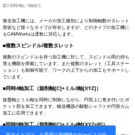
図3 同時4軸／5軸加工
複合加工機には、メーカや加工種別により制御軸数やタレット
形状など様々なタイプが存在しますが、どのタイプの加工機に
もCAMWorksは柔軟に対応します。
■複数スピンドル/複数タレット
複数のスピンドルを持つ加工機に対して、スピンドル間の持ち
替え機能を搭載しています。また複数のタレット（工具ステー
ション）も制御可能で、ワークの上下からの加工もサポートし
ています。
■同時4軸加工（旋削軸[C]+ミル3軸[XYZ]）
旋盤軸とミル軸を同時に制御しながら、円筒上に巻き付いたポ
ケット部を加工できます。輸送機器の駆動シャフトや円筒カム
加工に応用できます。
■同時5軸加工（旋削軸[C]+ミル4軸[XYZ+B]）
本サイトでは、お客様の利便性やサービスの向