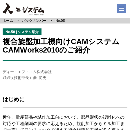
ホーム
バックナンバー
No.58
No.58 | システム紹介
複合旋盤加工機向けCAMシステム
CAMWorks2010のご紹介
ディー・エフ・エム株式会社
取締役技術部長 山田 尚史
はじめに
近年、量産部品や試作加工向において、部品形状の複雑化への
対応や工程削減の要求に応えるため、旋削加工からミル加工ま
で一貫してワンチャックで行える複合旋盤加工機が多く導入さ