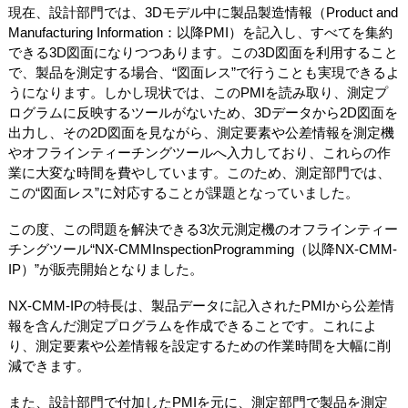
現在、設計部門では、3Dモデル中に製品製造情報（Product and
Manufacturing Information：以降PMI）を記入し、すべてを集約
できる3D図面になりつつあります。この3D図面を利用すること
で、製品を測定する場合、“図面レス”で行うことも実現できるよ
うになります。しかし現状では、このPMIを読み取り、測定プ
ログラムに反映するツールがないため、3Dデータから2D図面を
出力し、その2D図面を見ながら、測定要素や公差情報を測定機
やオフラインティーチングツールへ入力しており、これらの作
業に大変な時間を費やしています。このため、測定部門では、
この“図面レス”に対応することが課題となっていました。
この度、この問題を解決できる3次元測定機のオフラインティー
チングツール“NX-CMMInspectionProgramming（以降NX-CMM-
IP）”が販売開始となりました。
NX-CMM-IPの特長は、製品データに記入されたPMIから公差情
報を含んだ測定プログラムを作成できることです。これによ
り、測定要素や公差情報を設定するための作業時間を大幅に削
減できます。
また、設計部門で付加したPMIを元に、測定部門で製品を測定