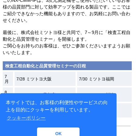
このNX-CMM-IPは、3次元測定機をご使用いただいているお客
様の品質部門に対して効率アップを図れる製品です。ここでは
ご紹介できなかった機能もありますので、お気軽にお問い合わ
せください。
最後に、株式会社ミツトヨ様と共同で、7～9月に「検査工程自
動化と品質管理セミナー」を開催します。
ご関心をお持ちのお客様は、ぜひご参加くださいますようお願
いいたします。
検査工程自動化と品質管理セミナーの日程
7
7/28 ミツトヨ大阪
7/30 ミツトヨ福岡
月
8
8/25 ミツトヨ宇都宮
8/26 ミツトヨ川崎
月
本サイトでは、お客様の利便性やサービスの向
9
上を目的にクッキーを利用しています。
9/1 ミツトヨ安城
月
クッキーポリシー
OK