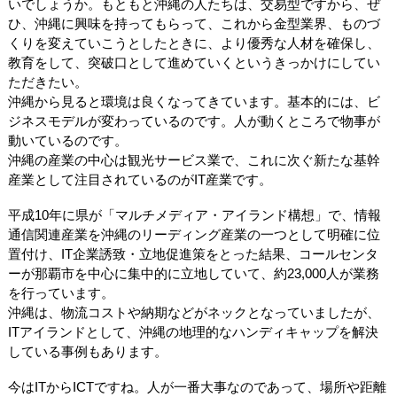
いでしょうか。もともと沖縄の人たちは、交易型ですから、ぜ
ひ、沖縄に興味を持ってもらって、これから金型業界、ものづ
くりを変えていこうとしたときに、より優秀な人材を確保し、
教育をして、突破口として進めていくというきっかけにしてい
ただきたい。
沖縄から見ると環境は良くなってきています。基本的には、ビ
ジネスモデルが変わっているのです。人が動くところで物事が
動いているのです。
沖縄の産業の中心は観光サービス業で、これに次ぐ新たな基幹
産業として注目されているのがIT産業です。
平成10年に県が「マルチメディア・アイランド構想」で、情報
通信関連産業を沖縄のリーディング産業の一つとして明確に位
置付け、IT企業誘致・立地促進策をとった結果、コールセンタ
ーが那覇市を中心に集中的に立地していて、約23,000人が業務
を行っています。
沖縄は、物流コストや納期などがネックとなっていましたが、
ITアイランドとして、沖縄の地理的なハンディキャップを解決
している事例もあります。
今はITからICTですね。人が一番大事なのであって、場所や距離