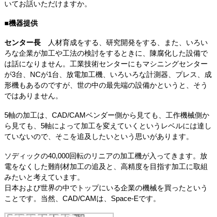
いてお話いただけますか。
■機器提供
センター長
人材育成をする、研究開発をする、また、いろい
ろな企業が加工や工法の検討をするときに、陳腐化した設備で
は話になりません。工業技術センターにもマシニングセンター
が3台、NCが1台、放電加工機、いろいろな計測器、プレス、成
形機もあるのですが、世の中の最先端の設備かというと、そう
ではありません。
5軸の加工は、CAD/CAMベンダー側から見ても、工作機械側か
ら見ても、5軸によって加工を変えていくというレベルには達し
ていないので、そこを追及したいという思いがあります。
ソディックの40,000回転のリニアの加工機が入ってきます。放
電をなくした難削材加工の追及と、高精度を目指す加工に取組
みたいと考えています。
日本および世界の中でトップにいる企業の機械を買ったという
ことです。当然、CAD/CAMは、Space-Eです。