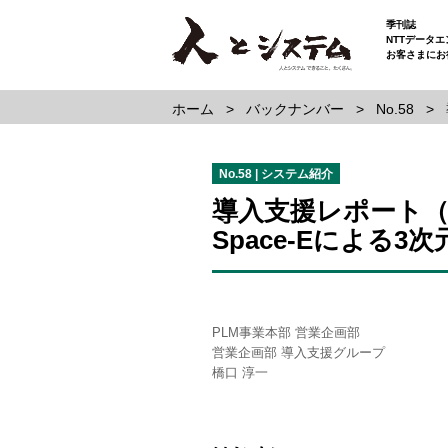
季刊誌
NTTデータ
お客さまにお
ホーム
バックナンバー
No.58
No.58 | システム紹介
導入支援レポート（
Space-Eによる
PLM事業本部 営業企画部
営業企画部 導入支援グループ
橋口 淳一