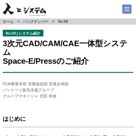
ホーム
バックナンバー
No.59
No.59 | システム紹介
3次元CAD/CAM/CAE一体型システ
ム
Space-E/Pressのご紹介
PLM事業本部 営業統括部 営業企画部
パッケージ販売支援グループ
グループマネージャ 北田 幸雄
はじめに