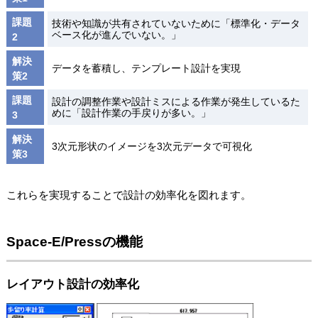
課題
技術や知識が共有されていないために「標準化・データ
ベース化が進んでいない。」
2
解決
データを蓄積し、テンプレート設計を実現
策2
課題
設計の調整作業や設計ミスによる作業が発生しているた
めに「設計作業の手戻りが多い。」
3
解決
3次元形状のイメージを3次元データで可視化
策3
これらを実現することで設計の効率化を図れます。
Space-E/Pressの機能
レイアウト設計の効率化