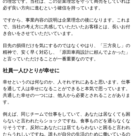
の理念です。当社は、この企業理念を守って商売をしていれば
必ず良い方向に進むという確信を持っています。
ですから、事業内容の説明は企業理念の後になります。これま
で、当社の考え方に共感していただいたお客様とは、長いお付
き合いをさせていただいています。
目先の損得だけを気にするのではなくやはり、「三方良し」の
精神で、安く早く対応し、「原田車両設計に頼んでよかった」
と言っていただけることが一番重要なのです。
社員一人ひとりが幸せに
幸せというのは何なのか、人それぞれにあると思います。仕事
を通して人は幸せになることができると本気で思っています。
共通した幸せの一つには、他人から必要とされることがありま
す。
例えば、同じチームで仕事をしていて、あなたは居なくても困
らないと言われたらショックですね、食事ものどを通らなくな
りそうです。反対にあなたには居てもらわないと困ると言われ
たらうれしいですね。誰もが自分の生活のために働いているの