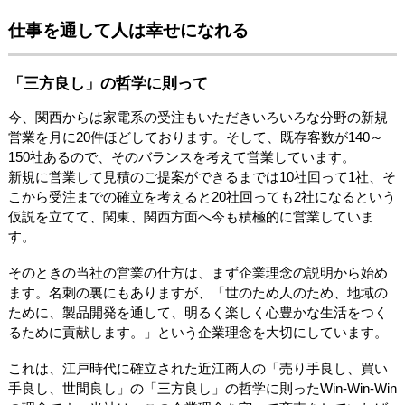
仕事を通して人は幸せになれる
「三方良し」の哲学に則って
今、関西からは家電系の受注もいただきいろいろな分野の新規
営業を月に20件ほどしております。そして、既存客数が140～
150社あるので、そのバランスを考えて営業しています。
新規に営業して見積のご提案ができるまでは10社回って1社、そ
こから受注までの確立を考えると20社回っても2社になるという
仮説を立てて、関東、関西方面へ今も積極的に営業していま
す。
そのときの当社の営業の仕方は、まず企業理念の説明から始め
ます。名刺の裏にもありますが、「世のため人のため、地域の
ために、製品開発を通して、明るく楽しく心豊かな生活をつく
るために貢献します。」という企業理念を大切にしています。
これは、江戸時代に確立された近江商人の「売り手良し、買い
手良し、世間良し」の「三方良し」の哲学に則ったWin-Win-Win