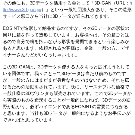
その他にも、3Dデータを活用する会として「3D-GAN（URL：
h
ttp://www.3d-gan.jp/
）」という一般社団法人があり、そこの造形
サービス窓口から当社に3Dデータが送られてきます。
EOSINTで造形して納品するのですが、その3Dデータの形状の
周りに箱を作って造形しています。お客様へは、その箱ごと送
るので自分で粉を払いながら形状を発掘できるという楽しみが
あると思います。依頼されるお客様は、企業、一般の方、デザ
イナーさんなどがいらっしゃいます。
この3D-GANは、3Dデータを使える人をもっと広げようとして
いる団体です。我々にとって3Dデータは当たり前のものです
が、一般の方にはまだまだ身近なものではないため、それを広
げるための活動をされています。既に、リーズナブルな価格で
一般仕様の3Dプリンタも販売されています。これで3Dデータか
ら実際のものを造形することが一般的になれば、3Dデータの裾
野が広がり、必ずハイエンドであるEOSINTの需要につながる
と思います。当社も3Dデータが一般的になるようなお手伝いが
できればと思っています。