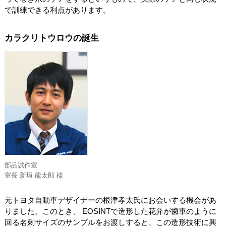
で訓練できる利点があります。
カラクリトウロウの誕生
部品試作室
室長 新垣 龍太郎 様
元トヨタ自動車デザイナーの根津孝太氏にお会いする機会があ
りました。このとき、 EOSINTで造形した花弁が歯車のように
回る名刺サイズのサンプルをお渡しすると、この造形技術に興