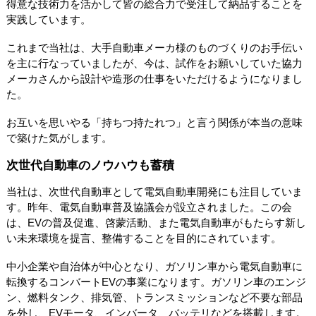
得意な技術力を活かして皆の総合力で受注して納品することを
実践しています。
これまで当社は、大手自動車メーカ様のものづくりのお手伝い
を主に行なっていましたが、今は、試作をお願いしていた協力
メーカさんから設計や造形の仕事をいただけるようになりまし
た。
お互いを思いやる「持ちつ持たれつ」と言う関係が本当の意味
で築けた気がします。
次世代自動車のノウハウも蓄積
当社は、次世代自動車として電気自動車開発にも注目していま
す。昨年、電気自動車普及協議会が設立されました。この会
は、EVの普及促進、啓蒙活動、また電気自動車がもたらす新し
い未来環境を提言、整備することを目的にされています。
中小企業や自治体が中心となり、ガソリン車から電気自動車に
転換するコンバートEVの事業になります。ガソリン車のエンジ
ン、燃料タンク、排気管、トランスミッションなど不要な部品
を外し、EVモータ、インバータ、バッテリなどを搭載します。