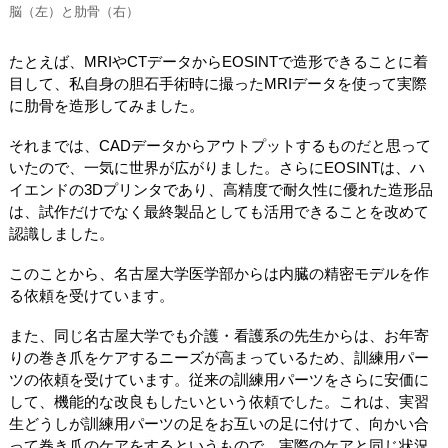
脳（左）と肋骨（右）
たとえば、MRIやCTデータからEOSINTで造形できることに着
目して、私自身の胆石手術時に撮ったMRIデータを使って実際
に肋骨を造形してみました。
それまでは、CADデータからアウトプットするものだと思って
いたので、一気に世界が広がりました。さらにEOSINTは、ハ
イエンドの3Dプリンタであり、高精度で耐久性に優れた造形品
は、試作だけでなく最終製品としても活用できることを改めて
認識しました。
このことから、名古屋大学医学部からは内臓の精密モデルを作
る依頼を受けています。
また、同じ名古屋大学でも介護・看護系の先生からは、お年寄
りの巻き爪をケアするニーズが高まっているため、訓練用パー
ツの依頼を受けています。従来の訓練用パーツをさらに安価に
して、機能的な改良もしたいという依頼でした。これは、実習
生どうしが訓練用パーツの足をお互いの足に付けて、向かい合
って巻き爪のケアをするというもので、実際のケアと同じ状況