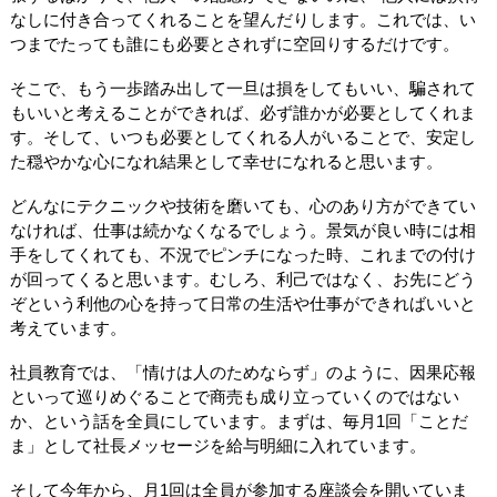
なしに付き合ってくれることを望んだりします。これでは、い
つまでたっても誰にも必要とされずに空回りするだけです。
そこで、もう一歩踏み出して一旦は損をしてもいい、騙されて
もいいと考えることができれば、必ず誰かが必要としてくれま
す。そして、いつも必要としてくれる人がいることで、安定し
た穏やかな心になれ結果として幸せになれると思います。
どんなにテクニックや技術を磨いても、心のあり方ができてい
なければ、仕事は続かなくなるでしょう。景気が良い時には相
手をしてくれても、不況でピンチになった時、これまでの付け
が回ってくると思います。むしろ、利己ではなく、お先にどう
ぞという利他の心を持って日常の生活や仕事ができればいいと
考えています。
社員教育では、「情けは人のためならず」のように、因果応報
といって巡りめぐることで商売も成り立っていくのではない
か、という話を全員にしています。まずは、毎月1回「ことだ
ま」として社長メッセージを給与明細に入れています。
そして今年から、月1回は全員が参加する座談会を開いていま