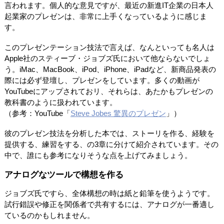
言われます。個人的な意見ですが、最近の新進IT企業の日本人
起業家のプレゼンは、非常に上手くなっているように感じま
す。
このプレゼンテーション技法で言えば、なんといっても名人は
Apple社のスティーブ・ジョブズ氏において他ならないでしょ
う。iMac、MacBook、iPod、iPhone、iPadなど、新商品発表の
際には必ず登壇し、プレゼンをしています。多くの動画が
YouTubeにアップされておリ、それらは、あたかもプレゼンの
教科書のように扱われています。
（参考：YouTube「
Steve Jobes 驚異のプレゼン
」）
彼のプレゼン技法を分析した本では、ストーリを作る、経験を
提供する、練習をする、の3章に分けて紹介されています。その
中で、誰にも参考になりそうな点を上げてみましょう。
アナログなツールで構想を作る
ジョブズ氏ですら、全体構想の時は紙と鉛筆を使うようです。
試行錯誤や修正を関係者で共有するには、アナログが一番適し
ているのかもしれません。