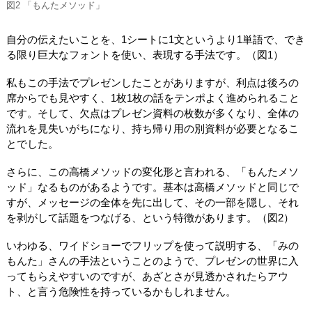
図2 「もんたメソッド」
自分の伝えたいことを、1シートに1文というより1単語で、でき
る限り巨大なフォントを使い、表現する手法です。（図1）
私もこの手法でプレゼンしたことがありますが、利点は後ろの
席からでも見やすく、1枚1枚の話をテンポよく進められること
です。そして、欠点はプレゼン資料の枚数が多くなり、全体の
流れを見失いがちになり、持ち帰り用の別資料が必要となるこ
とでした。
さらに、この高橋メソッドの変化形と言われる、「もんたメソ
ッド」なるものがあるようです。基本は高橋メソッドと同じで
すが、メッセージの全体を先に出して、その一部を隠し、それ
を剥がして話題をつなげる、という特徴があります。（図2）
いわゆる、ワイドショーでフリップを使って説明する、「みの
もんた」さんの手法ということのようで、プレゼンの世界に入
ってもらえやすいのですが、あざとさが見透かされたらアウ
ト、と言う危険性を持っているかもしれません。