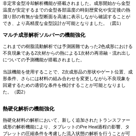
非定常金型冷却解析機能が搭載されました。成形開始から金型
温度が安定するまでの金型各部温度の時刻歴変化や安定後の熱
溜り部の有無が金型断面を高速に表示しながら確認することが
でき、より高精度な金型設計が可能となりました。（図1）
マルチ成形解析ソルバーの機能強化
これまでの樹脂流動解析では予測困難であった2色成形における
不良現象である2次材からの熱による1次材の再溶融・流れ出し
についての予測機能が搭載されました。
当該機能を使用することで、2次成形品の形状やゲート位置、成
形条件、さらには材料の組み合わせを変更しながら不良現象を
回避するための適切な条件を検討することが可能となりまし
た。（図2）
熱硬化解析の機能強化
熱硬化材料の解析において、新しく追加されたトランスファー
成形の解析機能により、タブレットのPre Heat過程の影響、タ
ブレットの圧縮条件を考慮した流入状態の解析を行うことが可