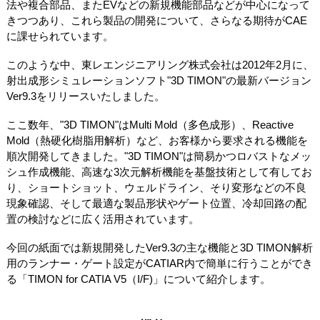
法や複合部品、またEVなどの新規機能部品などが中心になって
きつつあり、これら製品の開発について、さらなる期待がCAE
に課せられています。
このような中、東レエンジニアリング株式会社は2012年2月に、
射出成形シミュレーションソフト"3D TIMON"の最新バージョン
Ver9.3をリリースいたしました。
ここ数年、"3D TIMON"はMulti Mold（多色成形）、Reactive
Mold（熱硬化樹脂用解析）など、お客様から要求される機能を
順次開発してきました。"3D TIMON"は簡易かつロバストなメッ
シュ作成機能、高速な3次元解析機能を基盤技術として有してお
り、ショートショット、ウェルドライン、そり変形などの不良
現象確認、そして最適な製品形状やゲート位置、冷却回路の配
置の検討などに広く活用されています。
今回の紙面では新規開発したVer9.3の主な機能と3D TIMON解析
用のランナー・ゲート設定がCATIAR内で簡単に行うことができ
る「TIMON for CATIA V5（I/F)」について紹介します。