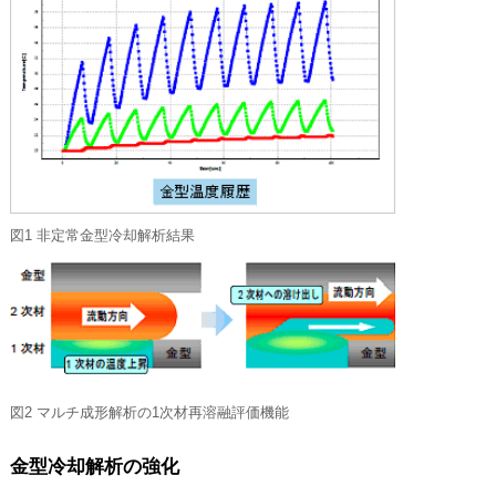
図1 非定常金型冷却解析結果
図2 マルチ成形解析の1次材再溶融評価機能
金型冷却解析の強化