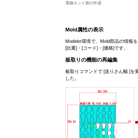
電極カット面の作成
Mold属性の表示
Modeler環境で、Mold部品の
[比重]・[コード]・[価格]です。
板取りの機能の再編集
板取りコマンドで [送りさん幅 
した。