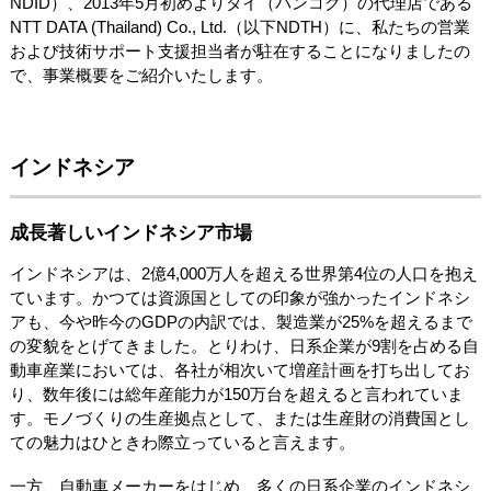
NDID）、2013年5月初めよりタイ（バンコク）の代理店である
NTT DATA (Thailand) Co., Ltd.（以下NDTH）に、私たちの営業
および技術サポート支援担当者が駐在することになりましたの
で、事業概要をご紹介いたします。
インドネシア
成長著しいインドネシア市場
インドネシアは、2億4,000万人を超える世界第4位の人口を抱え
ています。かつては資源国としての印象が強かったインドネシ
アも、今や昨今のGDPの内訳では、製造業が25%を超えるまで
の変貌をとげてきました。とりわけ、日系企業が9割を占める自
動車産業においては、各社が相次いて増産計画を打ち出してお
り、数年後には総年産能力が150万台を超えると言われていま
す。モノづくりの生産拠点として、または生産財の消費国とし
ての魅力はひときわ際立っていると言えます。
一方、自動車メーカーをはじめ、多くの日系企業のインドネシ