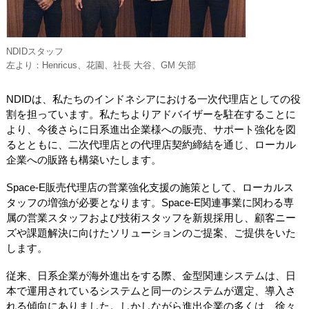
NDIDスタッフ
左より：Henricus、花園、社長 大谷、GM 矢部
NDIDは、私たちのインドネシアにおける一次代理店としての役
割を担っています。私たちよりアドバイザーを駐在することに
より、今後さらに日系進出企業様への販売、サポート強化を図
るとともに、二次代理店との代理店契約締結を通じ、ローカル
企業への販路も構築いたします。
Space-E販売代理店の営業強化支援の施策として、ローカルス
タッフの増強が必要となります。Space-E関連事業に関わる専
属の営業スタッフおよび技術スタッフを新規採用し、顧客ニー
ズや課題解決に向けたソリューションのご提案、ご提供をいた
します。
従来、日系企業が海外進出をする際、金型関連システムは、日
本で運用されているシステムと同一のシステムが選定、導入さ
れる傾向にありました。しかしながら進出企業の多くは、徐々