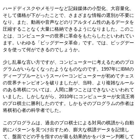
ハードディスクやメモリーなど記録媒体の小型化、大容量化、
そして価格が下がったことで、さまざまな情報の選別が不要に
なり、また、動画や音声などのリアルタイム性のあるデータを
圧縮することなく大量に格納できるようになりました。このこ
とは、コンピューターの世界に革命をもたらしたといわれてい
ます。いわゆる「ビッグデータ革命」です。では、ビッグデー
タを使って何ができるのでしょうか。
少し乱暴な言い方ですが、コンピューターに考えるためのプロ
グラムがいらなくなったようなものなのです。1997年にIBMの
ディープブルーというスーパーコンピューターが初めてチェス
の世界チャンピオンを破りましたが、当時、より複雑なルール
のある将棋については、人間に勝つことはできないといわれて
いました。しかしながら、2010年にコンピューターが女流王将
のプロ棋士に勝利したのです。しかもそのプログラムの作者は
将棋初心者の科学者でした。
このプログラムは、過去のプロ棋士による対局の棋譜から自動
的にパターンを見つけ出すため、膨大な棋譜データを記憶し
て、盤面でどの手を指すのが最も効果的かをパターン判断して