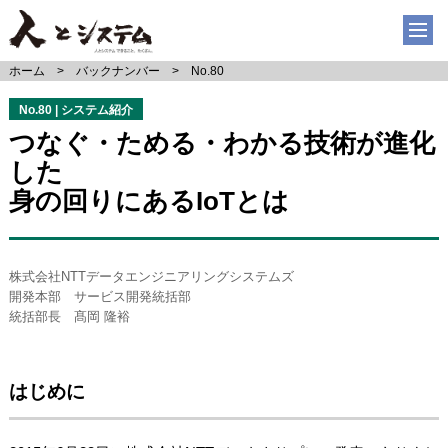
ホーム
バックナンバー
No.80
No.80 | システム紹介
つなぐ・ためる・わかる技術が進化
した
身の回りにあるIoTとは
株式会社NTTデータエンジニアリングシステムズ
開発本部 サービス開発統括部
統括部長 髙岡 隆裕
はじめに