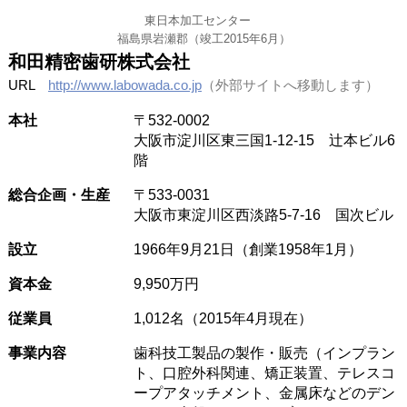
東日本加工センター
福島県岩瀬郡（竣工2015年6月）
和田精密歯研株式会社
URL
http://www.labowada.co.jp
（外部サイトへ移動します）
本社
〒532-0002
大阪市淀川区東三国1-12-15 辻本ビル6
階
総合企画・生産
〒533-0031
大阪市東淀川区西淡路5-7-16 国次ビル
設立
1966年9月21日（創業1958年1月）
資本金
9,950万円
従業員
1,012名（2015年4月現在）
事業内容
歯科技工製品の製作・販売（インプラン
ト、口腔外科関連、矯正装置、テレスコ
ープアタッチメント、金属床などのデン