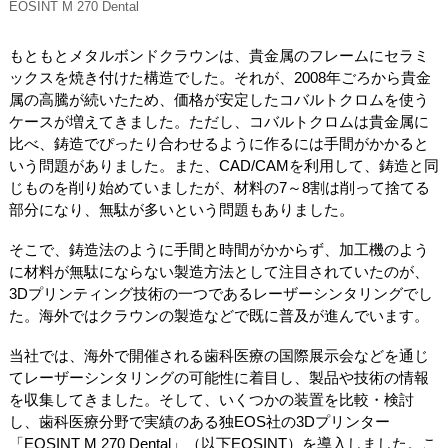
EOSINT M 270 Dental
もともとメタルボンドクラウンは、貴金属のフレームにセラミ
ックスを焼き付けた構造でした。それが、2008年ごろから貴金
属の高騰が続いたため、価格が安定したコバルトクロムを使う
ケースが増えてきました。ただし、コバルトクロムは貴金属に
比べ、鋳造でぴったり合わせるように作るには手間がかかると
いう問題がありました。また、CAD/CAMを利用して、鋳造と同
じものを削り始めていましたが、材料の7～8割は削って捨てる
部分になり、無駄が多いという問題もありました。
そこで、鋳造法のように手間と時間がかからず、加工機のよう
に材料が無駄にならない製造方法として注目されていたのが、
3Dプリンティング技術の一つであるレーザーシンタリングでし
た。海外ではクラウンの製造などで既に普及が進んでいます。
当社では、海外で開催される歯科医療の国際展示会などを通じ
てレーザーシンタリングの可能性に着目し、製品や技術の情報
を収集してきました。そして、いくつかの装置を比較・検討
し、歯科医療分野で実績のある独EOS社の3Dプリンター
「EOSINT M 270 Dental」（以下EOSINT）を導入しました。こ