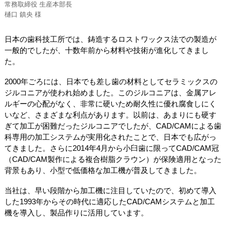
常務取締役 生産本部長
樋口 鎮央 様
日本の歯科技工所では、鋳造するロストワックス法での製造が
一般的でしたが、十数年前から材料や技術が進化してきまし
た。
2000年ごろには、日本でも差し歯の材料としてセラミックスの
ジルコニアが使われ始めました。このジルコニアは、金属アレ
ルギーの心配がなく、非常に硬いため耐久性に優れ腐食しにく
いなど、さまざまな利点があります。以前は、あまりにも硬す
ぎて加工が困難だったジルコニアでしたが、CAD/CAMによる歯
科専用の加工システムが実用化されたことで、日本でも広がっ
てきました。さらに2014年4月から小臼歯に限ってCAD/CAM冠
（CAD/CAM製作による複合樹脂クラウン）が保険適用となった
背景もあり、小型で低価格な加工機が普及してきました。
当社は、早い段階から加工機に注目していたので、初めて導入
した1993年からその時代に適応したCAD/CAMシステムと加工
機を導入し、製品作りに活用しています。