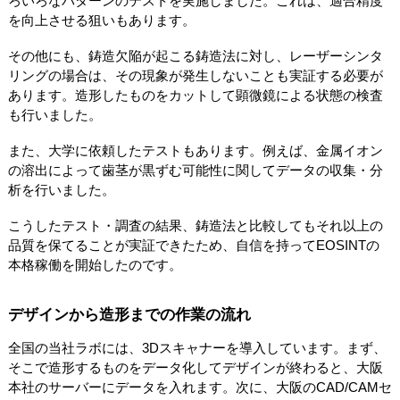
ろいろなパターンのテストを実施しました。これは、適合精度
を向上させる狙いもあります。
その他にも、鋳造欠陥が起こる鋳造法に対し、レーザーシンタ
リングの場合は、その現象が発生しないことも実証する必要が
あります。造形したものをカットして顕微鏡による状態の検査
も行いました。
また、大学に依頼したテストもあります。例えば、金属イオン
の溶出によって歯茎が黒ずむ可能性に関してデータの収集・分
析を行いました。
こうしたテスト・調査の結果、鋳造法と比較してもそれ以上の
品質を保てることが実証できたため、自信を持ってEOSINTの
本格稼働を開始したのです。
デザインから造形までの作業の流れ
全国の当社ラボには、3Dスキャナーを導入しています。まず、
そこで造形するものをデータ化してデザインが終わると、大阪
本社のサーバーにデータを入れます。次に、大阪のCAD/CAMセ