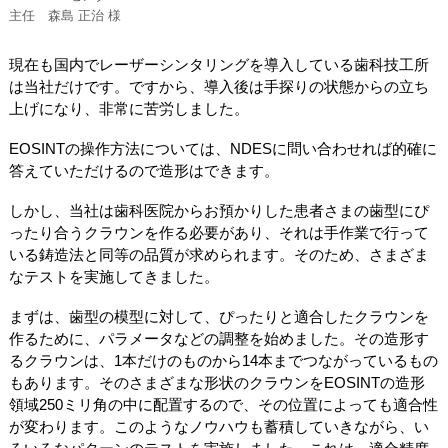
主任 森島 正治 様
現在も国内でレーザーシンタリングを導入している歯科技工所
は当社だけです。ですから、導入後は手探りの状態からの立ち
上げになり、非常に苦労しました。
EOSINTの操作方法については、NDESに問い合わせれば的確に
答えていただけるので造形はできます。
しかし、当社は歯科医院からお預かりした患者さまの歯型にぴ
ったり合うクラウンを作る必要があり、それは手作業で行って
いる鋳造法と同等の品質が求められます。そのため、さまざま
なテストを実施してきました。
まずは、歯型の模型に対して、ぴったりと適合したクラウンを
作るために、パラメータなどの調整を始めました。その造形す
るクラウンは、1本だけのものから14本までつながっているもの
もあります。そのさまざまな形状のクラウンをEOSINTの造形
領域250ミリ角の中に配置するので、その位置によっても適合性
が変わります。このようなノウハウも蓄積していきながら、い