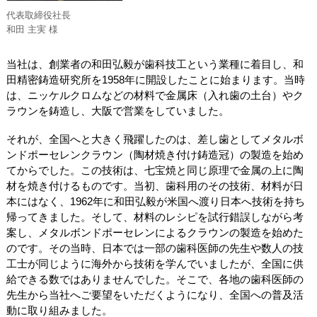
代表取締役社長
和田 主実 様
当社は、創業者の和田弘毅が歯科技工という業種に着目し、和
田精密鋳造研究所を1958年に開設したことに始まります。当時
は、ニッケルクロムなどの材料で金属床（入れ歯の土台）やク
ラウンを鋳造し、大阪で営業をしていました。
それが、全国へと大きく飛躍したのは、差し歯としてメタルボ
ンドポーセレンクラウン（陶材焼き付け鋳造冠）の製造を始め
てからでした。この技術は、七宝焼と同じ原理で金属の上に陶
材を焼き付けるものです。当初、歯科用のその技術、材料が日
本にはなく、1962年に和田弘毅が米国へ渡り日本へ技術を持ち
帰ってきました。そして、材料のレシピを試行錯誤しながら考
案し、メタルボンドポーセレンによるクラウンの製造を始めた
のです。その当時、日本では一部の歯科医師の先生や数人の技
工士が同じように海外から技術を学んでいましたが、全国に供
給できる数ではありませんでした。そこで、各地の歯科医師の
先生から当社へご要望をいただくようになり、全国への普及活
動に取り組みました。