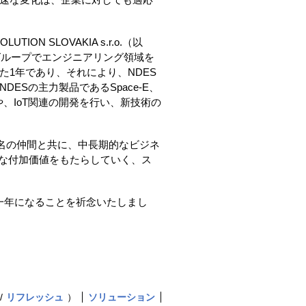
TION SLOVAKIA s.r.o.（以
タグループでエンジニアリング領域を
1年であり、それにより、NDES
ESの主力製品であるSpace-E、
winの開発や、IoT関連の開発を行い、新技術の
た2名の仲間と共に、中長期的なビジネ
たな付加価値をもたらしていく、ス
一年になることを祈念いたしまし
リフレッシュ
）
ソリューション