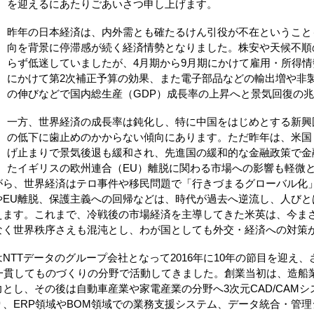
を迎えるにあたりごあいさつ申し上げます。
昨年の日本経済は、内外需とも確たるけん引役が不在ということ
向を背景に停滞感が続く経済情勢となりました。株安や天候不順
らず低迷していましたが、4月期から9月期にかけて雇用・所得
にかけて第2次補正予算の効果、また電子部品などの輸出増や非
の伸びなどで国内総生産（GDP）成長率の上昇へと景気回復の
一方、世界経済の成長率は鈍化し、特に中国をはじめとする新興
の低下に歯止めのかからない傾向にあります。ただ昨年は、米国
げ止まりで景気後退も緩和され、先進国の緩和的な金融政策で金
たイギリスの欧州連合（EU）離脱に関わる市場への影響も軽微
がら、世界経済はテロ事件や移民問題で「行きづまるグローバル化
やEU離脱、保護主義への回帰などは、時代が過去へ逆流し、人びと
えます。これまで、冷戦後の市場経済を主導してきた米英は、今ま
なく世界秩序さえも混沌とし、わが国としても外交・経済への対策
TTデータのグループ会社となって2016年に10年の節目を迎え、さら
は一貫してものづくりの分野で活動してきました。創業当初は、造船
とし、その後は自動車産業や家電産業の分野へ3次元CAD/CAM
、ERP領域やBOM領域での業務支援システム、データ統合・管