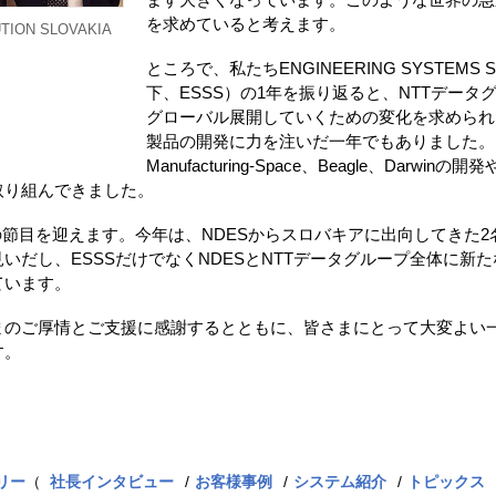
を求めていると考えます。
ION SLOVAKIA
ところで、私たちENGINEERING SYSTEMS SOLU
下、ESSS）の1年を振り返ると、NTTデー
グローバル展開していくための変化を求められた
製品の開発に力を注いだ一年でもありました。ND
Manufacturing-Space、Beagle、Dar
取り組んできました。
5年の節目を迎えます。今年は、NDESからスロバキアに出向してき
いだし、ESSSだけでなくNDESとNTTデータグループ全体に新
ています。
まのご厚情とご支援に感謝するとともに、皆さまにとって大変よい
す。
リー
（
社長インタビュー
お客様事例
システム紹介
トピックス