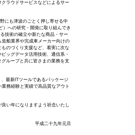
けクラウドサービスなどによるサー
分野にも津波のごとく押し寄せる中
など）への研究・開発に取り組んでき
よる技術の確立や新たな商品・サー
ら造船業界や完成車メーカー向けの
なものづくり支援など、着実に次な
やビッグデータ活用技術、通信系・
タグループと共に皆さまの業務を支
、最新ITツールであるパッケージ
い業務経験と実績で高品質なアウト
が良い年になりますよう祈念いたし
平成二十九年元旦