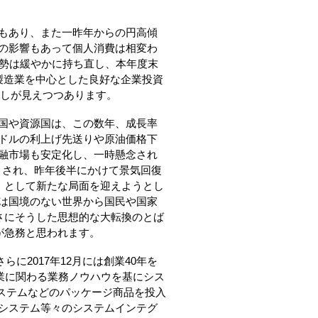
もあり、また一昨年からの円高傾
の影響もあって個人消費は相変わ
情勢は緩やかに持ち直し、本年度末
製造業を中心とした良好な企業投資
兆しが見えつつあります。
国や資源国は、この数年、成長率
ドルの利上げ先送りや原油価格下
融市場も安定化し、一時懸念され
とされ、昨年後半にかけて景気回復
」として新たな局面を迎えようとし
は国境のない世界から国民や国家
さにそうした思想的な大転換のとば
が急務と思われます。
に2017年12月には創業40年を
業に関わる業務ノウハウを基にシス
システムなどのパッケージ商品を投入
理システム等々のシステムインテグ