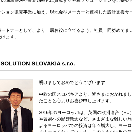
まの課題解決や業務効率化に貢献する各種ソリューションをご提案
ーション販売事業に加え、現地金型メーカーと連携した設計支援サ
パートナーとして、より一層お役に立てるよう、社員一同努めてま
上げます。
OLUTION SLOVAKIA s.r.o.
明けましておめでとうございます
中欧の国スロバキアより、皆さまにおかれまし
たことと心よりお喜び申し上げます。
2016年のヨーロッパは、英国の欧州連合（E
や貿易への影響懸念など、さまざまな難しい局
よるヨーロッパでの投資は年々増大し、ヨーロ
ます大きくなっています。このような世界の急