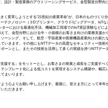
て、設計・製造業務のアウトソーシングサービス、金型製造分野向
大きく変革しようとする"21世紀の産業革命"が、日本のものづくり
キーテクノロジー（３Dプリンター、クラウド/ビッグデータ、IoT
ンターにおける最適化手法、機械加工現場でのIoT実証実験などに
加えて、金型分野における中・小規模のお客さま向けの業務支援か
トソーシング、そして、航空・宇宙産業や医療機器産業向けの新た
ていきます。その他にもNTTデータの高度なセキュリティー技術
ボーンとし、またその技術を活用して多くの実績を持つNTTデー
で支援する」をモットーとし、お客さまの発展と成長をご支援すべく
、テンプレート化による低コストを実現するシステム構築や、幅広
してまいります。
すよう心よりお願い申し上げます。最後に、皆さま方にとって本年
ていただきます。