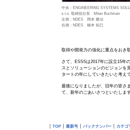
中央：ENGINEERING SYSTEMS SOLUT
s.r.o. 取締役社長 Milan Buchman
左側：NDES 岡本 勝治
右側：NDES 橋本 拓巳
取得や開発力の強化に重点をおき
さて、ESSSは2017年に設立1
スとソリューションのビジョンを見
タートの年にしていきたいと考え
最後になりましたが、旧年の皆さ
て、新年のごあいさつといたしま
TOP
最新号
バックナンバー
カテゴ