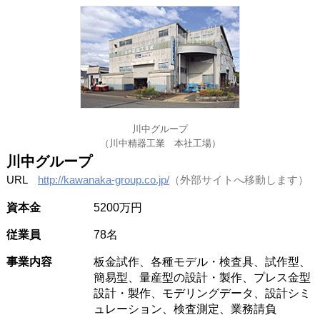
川中グループ
（川中精器工業 本社工場）
川中グループ
URL
http://kawanaka-group.co.jp/
（外部サイトへ移動します）
資本金
5200万円
従業員
78名
事業内容
板金試作、各種モデル・検査具、試作型、
簡易型、量産型の設計・製作、プレス金型
設計・製作、モデリングデータ、設計シミ
ュレーション、検査測定、業務請負