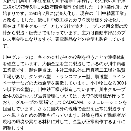
大阪府門真市に本社を置く川中精器工業様は、現社長の川中洋
二様が1975年5月に大阪府四條畷市で創業した「川中製作所」が
始まりです。1981年7月には法人化し、現在の「川中精器工業」
と改名しました。後に川中鉄工様とカワＧ技研様を分社化し、
現在は「川中グループ」として3社で協力し、プレス用金型の設
計から製造・販売までを行っています。主力は自動車部品のプ
レス用金型になりますが、家電製品などの金型も製造していま
す。
川中グループは、各々の会社がその役割を担うことで連携体制
を確立しています。大物金型を主に製造しているのが川中精器
工業様です。製造拠点は、本社工場以外に門真第二工場と滋賀
工場があり、タンデム型、トランスファー型、順送型、ライン
ペーサーなどの大物金型を製造しています。小中物になる300ト
ン以下の金型は、川中鉄工様が製造しています。川中グループ
全体の設計および品質管理については、カワG技研様が行って
おり、グループの"頭脳"としてCAD/CAM、シミュレーションを
担当しています。さらに国内外の現地で金型を正常に製造ライ
ンへ載せるための調整も行っています。経験を積んだ熟練者が
現地の環境や異なる材料に対して、金型が正常動作するように
調整します。