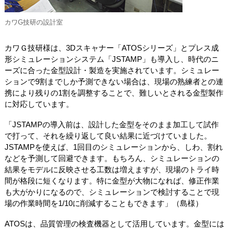
カワG技研の設計室
カワＧ技研様は、3Dスキャナー「ATOSシリーズ」とプレス成
形シミュレーションシステム「JSTAMP」も導入し、時代のニ
ーズに合った金型設計・製造を実施されています。シミュレー
ションで9割までしか予測できない場合は、現場の熟練者との連
携により残りの1割を調整することで、難しいとされる金型製作
に対応しています。
「JSTAMPの導入前は、設計した金型をそのまま加工して試作
で打って、それを繰り返して良い結果に近づけていました。
JSTAMPを使えば、1回目のシミュレーションから、しわ、割れ
などを予測して回避できます。もちろん、シミュレーションの
結果をモデルに反映させる工数は増えますが、現場のトライ時
間が格段に短くなります。特に金型が大物になれば、修正作業
も大がかりになるので、シミュレーションで検討することで現
場の作業時間を1/10に削減することもできます」（島様）
ATOSは、品質管理の検査機器として活用しています。金型には