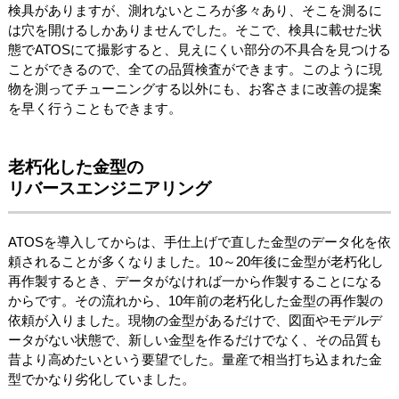
検具がありますが、測れないところが多々あり、そこを測るに
は穴を開けるしかありませんでした。そこで、検具に載せた状
態でATOSにて撮影すると、見えにくい部分の不具合を見つける
ことができるので、全ての品質検査ができます。このように現
物を測ってチューニングする以外にも、お客さまに改善の提案
を早く行うこともできます。
老朽化した金型の
リバースエンジニアリング
ATOSを導入してからは、手仕上げで直した金型のデータ化を依
頼されることが多くなりました。10～20年後に金型が老朽化し
再作製するとき、データがなければ一から作製することになる
からです。その流れから、10年前の老朽化した金型の再作製の
依頼が入りました。現物の金型があるだけで、図面やモデルデ
ータがない状態で、新しい金型を作るだけでなく、その品質も
昔より高めたいという要望でした。量産で相当打ち込まれた金
型でかなり劣化していました。