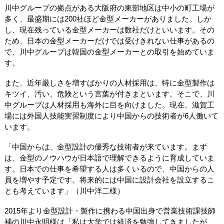
川中グループの拠点がある大阪府の東部地区は中小の町工場が
多く、最盛期には200社ほど金型メーカーがありました。しか
し、現在残っている金型メーカーは数社だけといいます。その
ため、日本の金型メーカーだけでは受けきれない仕事があるの
で、川中グループは韓国の金型メーカーとの取引を始めていま
す。
また、近年厳しさを増すばかりの人材採用は、特に金型製作は
キツイ、汚い、危険という言葉が付きまといます。そこで、川
中グループは人材採用も海外に目を向けました。現在、滋賀工
場には外国人技能実習制度により中国からの技術者が6人働いて
います。
「中国からは、金型設計の優秀な技術者が来ています。まず
は、金型のノウハウが日本語で理解できるように育成していま
す。日本での仕事を希望する人は多くいるので、中国からの人
員を増やす予定です。将来的には中国に設計会社を設立するこ
とも考えています」（川中洋二様）
2015年より金型設計・製作に携わる中国出身で営業技術課技師
補の川中永明様は「私は大学では経済を勉強してきましたが、