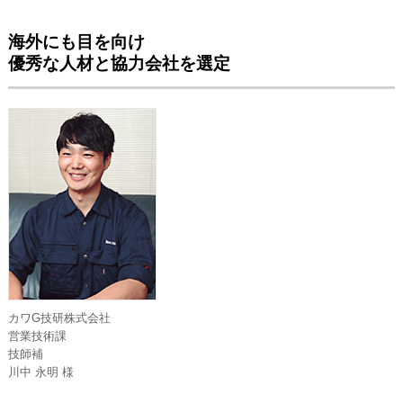
海外にも目を向け
優秀な人材と協力会社を選定
カワG技研株式会社
営業技術課
技師補
川中 永明 様