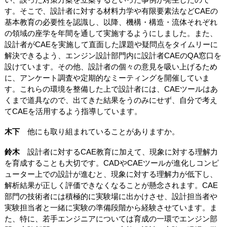
す。そこで、設計者に対する材料力学や有限要素法などCAEの
基本教育の必要性を認識し、以降、機構・構造・流体それぞれ
の領域の座学を年間を通して実施するようにしました。また、
設計者がCAEを実施して直面した課題や疑問点をタイムリーに
解決できるよう、エンジン設計部門内に設計者CAEのQA窓口を
設けています。その他、設計者の個々の意見を吸い上げるため
に、アンケート調査や定期的なミーティングを開催していま
す。これらの環境を整備した上で設計者には、CAEツールはあ
くまで道具なので、出てきた結果をうのみにせず、自分で考え
てCAEを活用するよう指導しています。
木下
他にも取り組まれていることがありますか。
鈴木
設計者に対するCAE教育に加えて、現象に対する理解力
を育成することも大切です。CADやCAEツールが進化しコンピ
ューター上での設計が進むと、現象に対する理解力が低下し、
解析結果が正しく評価できなくなることが懸念されます。CAE
部門の技術者には積極的に実験場に出かけさせ、設計担当者や
実験担当者と一緒に実験の準備段階から経験させています。ま
た、特に、若手エンジニアについては育成の一環でエンジン部