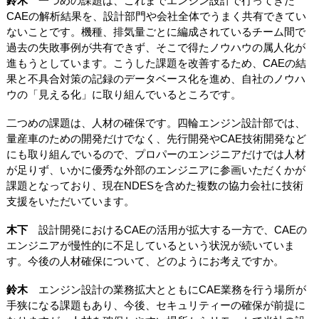
鈴木
一つめの課題は、これまでエンジン設計で行ってきた
CAEの解析結果を、設計部門や会社全体でうまく共有できてい
ないことです。機種、排気量ごとに編成されているチーム間で
過去の失敗事例が共有できず、そこで得たノウハウの属人化が
進もうとしています。こうした課題を改善するため、CAEの結
果と不具合対策の記録のデータベース化を進め、自社のノウハ
ウの「見える化」に取り組んでいるところです。
二つめの課題は、人材の確保です。四輪エンジン設計部では、
量産車のための開発だけでなく、先行開発やCAE技術開発など
にも取り組んでいるので、プロパーのエンジニアだけでは人材
が足りず、いかに優秀な外部のエンジニアに参画いただくかが
課題となっており、現在NDESを含めた複数の協力会社に技術
支援をいただいています。
木下
設計開発におけるCAEの活用が拡大する一方で、CAEの
エンジニアが慢性的に不足しているという状況が続いていま
す。今後の人材確保について、どのようにお考えですか。
鈴木
エンジン設計の業務拡大とともにCAE業務を行う場所が
手狭になる課題もあり、今後、セキュリティーの確保が前提に