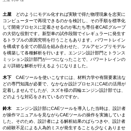
土屋
どのようにモデル化すれば実験で得た物理現象を忠実に
コンピューターで再現できるのかを検討し、その手順を標準化
して開発プロセスに定着させるのが私たち専任者CAEグループ
の大切な役割です。新型車の試作段階でイレギュラーに発生す
るトラブルの原因究明を行うこともあります。パワートレイン
を構成する全ての部品を組み合わせた、フルアセンブリモデル
を構築して各種解析を行います。エンジン設計部門とトランス
ミッション設計部門が一つになったことで、パワートレインの
より詳細な解析が行えるようになりました。
木下
CAEツールを使いこなすには、材料力学や有限要素法な
どの専門知識が必要で、なかなか設計プロセスにCAEの活用が
定着しませんでしたが、スズキ様の四輪エンジン設計部では、
どのような対応をされているのですか。
鈴木
エンジン設計部にCAEツールを導入した当時は、設計者
が操作マニュアルを見ながらCAEツールの操作を実施していま
した。そのため、設計者による解析結果のばらつきや、設計者
の経験不足による人為的ミスが発生することも少なくありませ