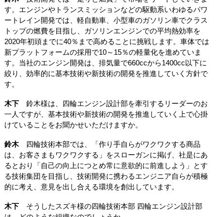
す。エンジンやトランスミッションなどの駆動系いわゆるパワ
ートレイン開発では、軽自動車、小型車のガソリン車でクラス
トップの燃費を目指し、ガソリンエンジンでの平均熱効率を
2020年初頭までに40％まで高めることに挑戦します。車体では
新プラットフォームの採用で10～15％の軽量化を進めていま
す。当社のエンジン開発は、排気量で660ccから1400cc以下に
絞り、効率的に基本技術や新技術の開発を推進していく方針で
す。
木下
鈴木様は、四輪エンジン設計部を牽引するリーダーのお
一人ですが、基本技術や新技術の開発を推進していく上で心掛
けていることをお聞かせいただけますか。
鈴木
四輪技術本部では、「作り手自らがワクワクする商品
は、お客さまもワクワクする」をスローガンに掲げ、社是にあ
るとおり「自己の向上につとめ常に意欲的に前進しよう」とす
る技術集団を目指し、技術開発に携わるエンジニア自らが積極
的に考え、意見を出し合える環境を創出しています。
木下
そうしたスズキ様の四輪技術本部 四輪エンジン設計部
は、どのような組織なのでしょうか。