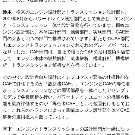
鈴木
従来のエンジン設計部とトランスミッション設計部を、
2017年8月からパワートレイン統括部門として統合し、エンジン
とトランスミッション一体で設計業務を行っています。四輪エ
ンジン設計部は、本体設計部門、艤装部門、実験部門、CAE部
門の大きく四つの部門で構成されています。私たちのCAE部門
もエンジンとトランスミッションそれぞれのグループが一つに
なりました。CAE部門は、自社で培ったCAEの活用技術を駆使
して、エンジン本体の燃焼解析、流体解析、構造解析、機構解
析、トランスミッション解析などを行っています。
その中で、設計者自ら設計のインプロセスで部品の仕様性能を
CAEで評価するのが「設計者CAE」、エンジンとCAEの専任者
がトランスミッションなどの周辺部品を一体にしたアセンブリ
モデルで各種解析を行い、パワートレインユニットの機能や性
能を最終評価するのが「専任者CAE」という位置付けをしてお
り、これらのバランスによって四輪エンジン設計部全体でCAE
解析の適用拡大を図っています。
木下
エンジンとトランスミッションの設計部門が一緒になっ