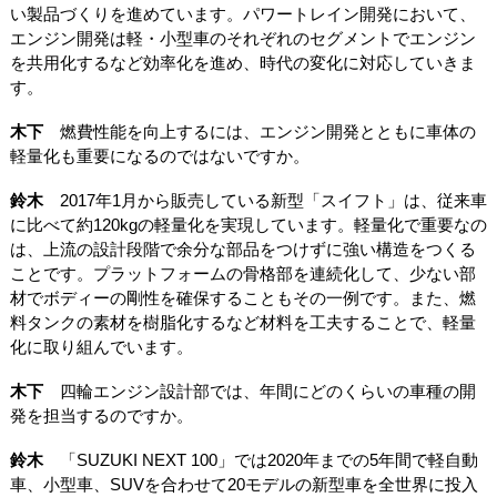
い製品づくりを進めています。パワートレイン開発において、
エンジン開発は軽・小型車のそれぞれのセグメントでエンジン
を共用化するなど効率化を進め、時代の変化に対応していきま
す。
木下
燃費性能を向上するには、エンジン開発とともに車体の
軽量化も重要になるのではないですか。
鈴木
2017年1月から販売している新型「スイフト」は、従来車
に比べて約120kgの軽量化を実現しています。軽量化で重要なの
は、上流の設計段階で余分な部品をつけずに強い構造をつくる
ことです。プラットフォームの骨格部を連続化して、少ない部
材でボディーの剛性を確保することもその一例です。また、燃
料タンクの素材を樹脂化するなど材料を工夫することで、軽量
化に取り組んでいます。
木下
四輪エンジン設計部では、年間にどのくらいの車種の開
発を担当するのですか。
鈴木
「SUZUKI NEXT 100」では2020年までの5年間で軽自動
車、小型車、SUVを合わせて20モデルの新型車を全世界に投入