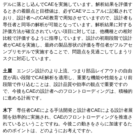
デルに落とし込んでCAEを実施しています。解析結果を評価す
るときの着眼点と目標値は、必ずCAEマニュアルに記載されて
おり、設計者へのCAE教育で周知させていますので、設計者も
専任者と同等の解析が可能となっています。解析結果に対する
評価方法が確立されていない項目に対しては、他機種との相対
比較で評価するように指導しています。設計の初期段階で設計
者がCAEを実施し、最終の製品形状の評価を専任者がフルアセ
ンブリモデルで実施することで、問題点を見過ごしてしまうリ
スクに対応しています。
土屋
エンジン設計のより上流、つまり部品レイアウトの自由
度が高い段階でCAE解析を適用し、重要な機能や性能をより前
段階で作り込むことは、設計品質や効率の観点で重要ですの
で、今後もCAEの設計者へのフロントローディングは、積極的
に進める計画です。
木下
専任者CAEによる手法開発と設計者CAEによる設計者展
開を効率的に実施され、CAEのフロントローディングを推進さ
れているということですね。今後この動きをさらに加速するた
めのポイントは、どのようにお考えですか。