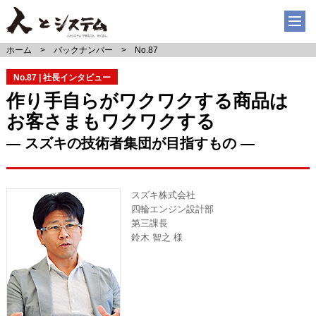
ホーム
バックナンバー
No.87
No.87 | 社長インタビュー
作り手自らがワクワクする商品は
お客さまもワクワクする
― スズキの技術者集団が目指すもの ―
スズキ株式会社
四輪エンジン設計部
第三課長
鈴木 智之 様