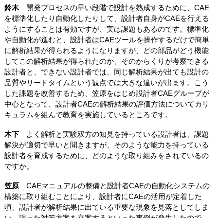
鈴木
開発プロセスの早い段階で設計を熟成するために、CAE
を標準化したり自動化したりして、設計者自身がCAEを行える
ようにすることは有効ですが、実は課題もあるのです。標準化
や自動化が進むと、設計者はCAEツールを操作するだけで簡単
に解析結果が得られるようになりますが、どの部品がどう機能
してこの解析結果が得られたのか、そのからくりが考察できる
設計者と、できない設計者では、同じ解析結果が出ても設計の
品質やリードタイムという観点では大きな違いが出ます。こう
した課題を改善するため、笠原をはじめ設計者CAEグループが
中心となって、設計者CAEの解析結果の評価方法についてカリ
キュラムを組んで教育を実施しているところです。
木下
よく解析と実験双方の知見を持っている設計者は、課題
解決が適切で早いと聞きますが、そのような能力を持っている
設計者を育成するために、どのような取り組みをされているの
ですか。
笠原
CAEマニュアルの整備と設計者CAEの自動化システムの
構築に取り組むことにより、設計者にCAEの活用が定着した
頃、設計者が解析結果に出ている重要な現象を見落としてしま
い、誤った対策方案を立案するといった事例が発生したので