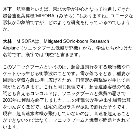
木下
航空機といえば、東北大学が中心となって推進してきた
超音速複葉翼機"MISORA（みそら）"もありますね。ユニークな
形状が印象的ですが、どのような研究を行っているのでしょう
か。
大林
MISORAは、MItigated SOnic-boom Research
Airplane（ソニックブーム低減研究機）から、学生たちがつけた
名前です。漢字では"御空"と書きます。
このソニックブームというのは、超音速飛行をする飛行機やロ
ケットから生じる衝撃波のことです。雷が落ちるとき、稲妻が
周囲の空気を急に押し広げるため、円筒形の衝撃波が生じて雷
鳴がとどろきます。これと同じ原理です。超音速旅客機の代名
詞とも言えるコンコルドは、ソニックブームと燃費の悪さで
2003年に運航を終了しました。この衝撃波が生み出す騒音は耳
をつんざくほどで、住宅の窓ガラスが振動で割れたそうです。
現在、超音速旅客機が飛行していないのは、音速を超えること
ができないのではなく、ソニックブームと燃費が問題とされて
います。