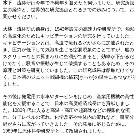
木下
流体研は今年で75周年を迎えたと伺いました。研究所設
立の経緯と、世界的な研究拠点となるまでの歩みについて、お
聞かせください。
大林
流体研の前身は、1943年設立の高速力学研究所で、船舶
の高速化のためにキャビテーションの研究を行っていました。
キャビテーションとは、高速で流れる水がさらに加速されたと
き、圧力が低下して気泡を生じる空洞現象のことですが、船の
スクリューなどの翼まわりに空洞ができると、効率が下がるだ
けでなく、騒音や振動が生じて破損することもあるため、その
原理と対策を研究していました。この研究成果は船舶だけでな
く、日本初のジェット戦闘機の橘花[きっか]の誕生にもつながり
ました。
その後は発電用の水車やタービンをはじめ、産業用機械の高性
能化を支援することで、日本の高度経済成長にも貢献しまし
た。1980年代に入ると高温・高圧や超高速などの極限的な流
れ、分子レベルの流れ、化学反応や生体内の流れなど、研究分
野がさらに広がっていきました。その発展に応じるために、
1989年に流体科学研究所として改組されました。