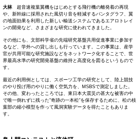
大林
超音速複葉翼機をはじめとする飛行機の離発着の再現
や、新幹線に採用された風切り音を軽減するパンタグラフ、翼
の地面効果を利用した新しい輸送システムであるエアロトレイ
ンの開発など、さまざまな研究に使われてきました。
その他にも、文部科学省の先端研究基盤共用促進事業に参加す
るなど、学外への貸し出しも行っています。この事業は、産学
官が共用可能な研究施設などをネットワーク化することで、世
界最高水準の研究開発基盤の維持と高度化を図るというもので
す。
最近の利用例としては、スポーツ工学の研究として、陸上競技
のやり投げ用のやりに働く空気力を、MSBSで測定しました。
その他、変わったところでは、東日本大震災の甚大な被害の中
で唯一倒れずに残った"奇跡の一本松"を保存するために、松の枝
葉部の縮小模型を作って風洞実験データを得たこともありま
す。