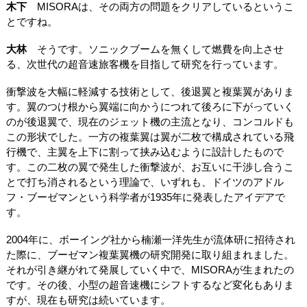
木下
MISORAは、その両方の問題をクリアしているというこ
とですね。
大林
そうです。ソニックブームを無くして燃費を向上させ
る、次世代の超音速旅客機を目指して研究を行っています。
衝撃波を大幅に軽減する技術として、後退翼と複葉翼がありま
す。翼のつけ根から翼端に向かうにつれて後ろに下がっていく
のが後退翼で、現在のジェット機の主流となり、コンコルドも
この形状でした。一方の複葉翼は翼が二枚で構成されている飛
行機で、主翼を上下に割って挟み込むように設計したもので
す。この二枚の翼で発生した衝撃波が、お互いに干渉し合うこ
とで打ち消されるという理論で、いずれも、ドイツのアドル
フ・ブーゼマンという科学者が1935年に発表したアイデアで
す。
2004年に、ボーイング社から楠瀬一洋先生が流体研に招待され
た際に、ブーゼマン複葉翼機の研究開発に取り組まれました。
それが引き継がれて発展していく中で、MISORAが生まれたの
です。その後、小型の超音速機にシフトするなど変化もありま
すが、現在も研究は続いています。