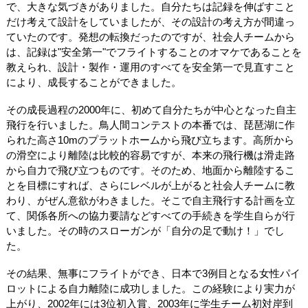
で、大きな気づきがありました。自分たちは記録を伸ばすこと
だけ考えて設計をしていましたが、その設計の考え方が間違っ
ていたのです。発想の転換だったのですが、社会人チームから
は、記録は"安全第一"でフライトすることのオマケであることを
教えられ、設計・製作・運用のすべてを安全第一で見直すこと
により、成長することができました。
その成長過程の2000年に、初めて自分たちが中心となった自主
飛行を行いました。鳥人間コンテストの本番では、琵琶湖に作
られた高さ10mのプラットホームから飛び立ちます。高所から
の滑空により離陸は比較的容易ですが、本来の飛行機は滑走路
から自力で飛び立つものです。そのため、地面から離陸するこ
とを目標にすれば、さらにレベルが上がると社会人チームに教
わり、がぜん意欲がわきました。そこで自主飛行する計画を立
て、関係各所への協力要請などすべての手続きを学生自らが行
いました。その時のスローガンが「自分の足で動け！」でし
た。
その結果、無事にフライトができ、日本で3例目となる女性パイ
ロットによる自力離陸に成功しました。この経験により実力が
上がり、2002年には3位初入賞、2003年に学生チーム初対岸到