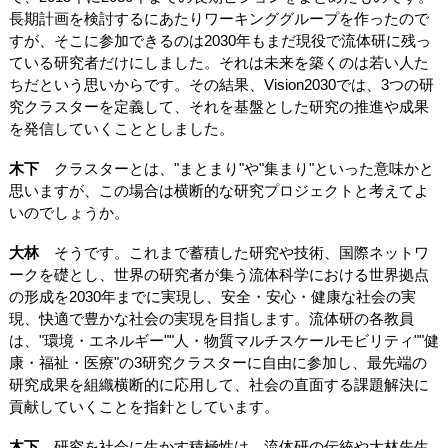
長期計画を検討するにあたりワーキンググループを作ったので
すが、そこに参加できるのは2030年もまだ現役で流体研に残っ
ている研究者だけにしました。それは未来を築くのは若い人た
ちだという思いからです。その結果、Vision2030では、3つの研
究クラスターを定義して、それを基盤とした研究の推進や成果
を発信していくこととしました。
木下
クラスターとは、"まとまり"や"集まり"といった意味かと
思いますが、この場合は横断的な研究プロジェクトと考えてよ
いのでしょうか。
大林
そうです。これまで蓄積した研究や技術、国際ネットワ
ークを礎とし、世界の研究者が集う流体科学における世界拠点
の形成を2030年までに実現し、安全・安心・健康な社会の実
現、快適で豊かな社会の実現を目指します。流体研の各教員
は、"環境・エネルギー""人・物質マルチスケールモビリティ""健
康・福祉・医療"の3研究クラスターに自由に参加し、最先端の
研究成果を組織横断的に応用して、社会の直面する課題解決に
貢献していくことを指針としています。
木下
研究を社会に生かす積極性は、流体研の伝統や大林先生