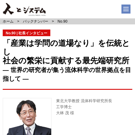
ホーム
バックナンバー
No.90
No.90 | 社長インタビュー
「産業は学問の道場なり」を伝統と
し
社会の繁栄に貢献する最先端研究所
― 世界の研究者が集う流体科学の世界拠点を目
指して ―
東北大学教授 流体科学研究所長
工学博士
大林 茂 様