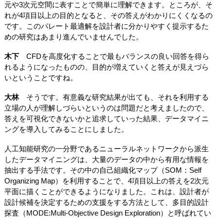
元や3次元空間に表すことで簡単に理解できます。ところが、そ
れが4項目以上の目的となると、その答えがわかりにくくなるの
です。このパレート最適解を設計者に分かりやすく提示するた
めの研究はあまり進んでいませんでした。
木下
CFDを高度化することで最もバランスの良い回答を得ら
れるようになったものの、目的が増えていくと答えが見えづら
いということですね。
大林
そうです。有意義な研究結果が出ても、それを利用する
立場の人が理解しづらいというのは問題だと考えましたので、
答えを可視化できないかと追求していった結果、データマイニ
ングを導入してみることにしました。
人工知能研究の一分野であるニューラルネットワークから派生
したデータマイニングは、大量のデータの中から有用な情報を
抽出する手法です。その中の自己組織化マップ（SOM：Self
Organizing Map）を利用することで、4項目以上の答えを2次元
平面に描くことができるようになりました。これは、設計者が
設計候補を決定するための支援をする方法として、多目的設計
探査（MODE:Multi-Objective Design Exploration）と呼ばれてい