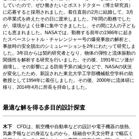
していたので、ぜひ働きたいとポストドクター（博士研究員）
に応募すると採用されました。着任直前の2月に結婚して、3月
の卒業式を終えたその日に渡米しました。7年間の勤務でした
が、環境がよく仕事に集中できましたし、その間に2人の子ども
にも恵まれました。NASAでは、勤務する前年の1986年に起き
たスペースシャトル・チャレンジャー号の爆発事故の解析と、
事故時の安全脱出のシミュレーションを2年にわたって研究しま
した。3年目からは契約研究者となり、物体の弾性と流体振動の
関係性を解析する研究を行いました。その後、1991年にソ連が
崩壊し、その影響による防衛予算の減少などで、NASAの状況
が変化したため、新設された東北大学工学部機械航空学科の助
教授として1994年に着任しました。その後、2000年に流体研に
移り、2014年4月に所長を拝命しました。
最適な解を得る多目的設計探査
木下
CFDは、航空機や自動車などの設計や電子機器の放熱、
気象予報などの身近なものから、核融合や天文分野まで幅広く