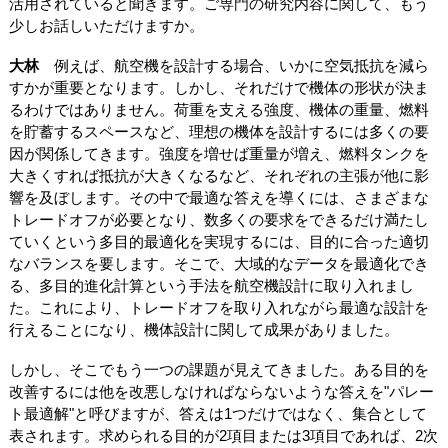
活用されていると聞きます。ご専門の研究内容に関して、もう
少しお話しいただけますか。
大林
例えば、航空機を設計する場合、いかに空気抵抗を減ら
すかが重要となります。しかし、それだけで機体の形状が決ま
るわけではありません。荷重を支える強度、機体の重量、燃料
を貯蓄するスペースなど、理想の機体を設計するには多くの要
因が関係してきます。強度を増せば重量が増え、燃料タンクを
大きくすれば抵抗が大きくなるなど、それぞれの主張が他に影
響を及ぼします。その中で最適な答えを導くには、さまざまな
トレードオフが必要となり、数多くの要求をできるだけ満たし
ていくという多目的最適化を実現するには、目的に合った適切
なバランスを要します。そこで、大域的なデータを最適化でき
る、多目的進化計算という手法を航空機設計に取り入れまし
た。これにより、トレードオフを取り入れながら最適な設計を
行えることになり、機体設計に関して成果がありました。
しかし、そこでもう一つの課題が見えてきました。ある目的を
改善するには他を改悪しなければならないような答えを"パレー
ト最適解"と呼びますが、答えは1つだけではなく、集合として
表されます。求められる目的が2項目または3項目であれば、2次