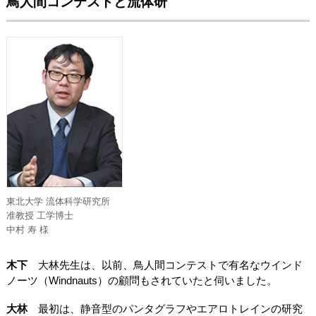
鳥人間コンテストと流体研
東北大学 流体科学研究所
准教授 工学博士
中村 寿 様
木下
大林先生は、以前、鳥人間コンテストで有名なウインド
ノーツ（Windnauts）の顧問もされていたと伺いました。
大林
最初は、静音型のパンタグラフやエアロトレインの研究