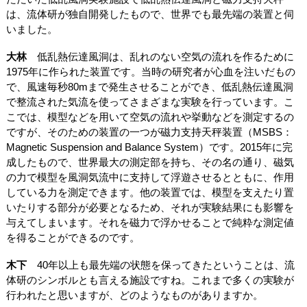
は、流体研が独自開発したもので、世界でも最先端の装置と伺
いました。
大林
低乱熱伝達風洞は、乱れのない空気の流れを作るために
1975年に作られた装置です。当時の研究者が心血を注いだもの
で、風速毎秒80mまで発生させることができ、低乱熱伝達風洞
で整流された気流を使ってさまざまな実験を行っています。こ
こでは、模型などを用いて空気の流れや挙動などを測定するの
ですが、そのための装置の一つが磁力支持天秤装置（MSBS：
Magnetic Suspension and Balance System）です。2015年に完
成したもので、世界最大の測定部を持ち、その名の通り、磁気
の力で模型を風洞気流中に支持して浮遊させるとともに、作用
している力を測定できます。他の装置では、模型を支えたり置
いたりする部分が必要となるため、それが実験結果にも影響を
与えてしまいます。それを磁力で浮かせることで純粋な測定値
を得ることができるのです。
木下
40年以上も最先端の状態を保ってきたということは、流
体研のシンボルとも言える施設ですね。これまで多くの実験が
行われたと思いますが、どのようなものがありますか。