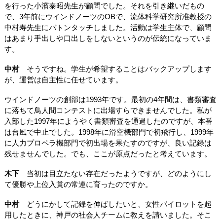
を行った小濱泰昭先生が顧問でした。それを引き継いだもの
で、3年前にウインドノーツのOBで、流体科学研究所准教授の
中村寿先生にバトンタッチしました。活動は学生主体で、顧問
はあまり手出しや口出しをしないというのが伝統になっていま
す。
中村
そうですね。学生が希望することはバックアップします
が、運営は自主性に任せています。
ウインドノーツの創部は1993年です。最初の4年間は、書類審査
に落ちて鳥人間コンテストに出場すらできませんでした。私が
入部した1997年にようやく書類審査を通過したのですが、本番
は台風で中止でした。1998年に滑空機部門で初飛行し、1999年
に人力プロペラ機部門で初出場を果たすのですが、良い記録は
残せませんでした。でも、ここが原点だったと考えています。
木下
当初は目立たない存在だったようですが、どのようにし
て優勝や上位入賞の常連に育ったのですか。
中村
どうにかして記録を伸ばしたいと、女性パイロットを起
用したときに、神戸の社会人チームに教えを請いました。そこ