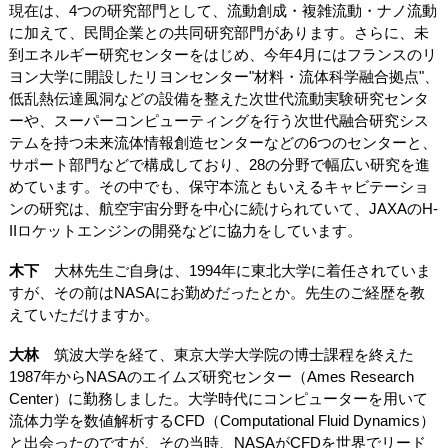
現在は、4つの研究部門として、流動創成・複雑流動・ナノ流動
に加えて、民間企業との共同研究部門があります。さらに、未
到エネルギー研究センターをはじめ、今年4月にはフランスのリ
ヨン大学に開設したリヨンセンター"材料・流体科学融合拠点"、
低乱熱伝達風洞などの設備を整えた次世代流動実験研究センタ
ーや、スーパーコンピューティングを行う次世代融合研究シス
テムを持つ未来流体情報創造センターなどの6つのセンターと、
サポート部門などで構成しており、28の分野で幅広い研究を進
めています。その中でも、保守本流ともいえるキャビテーショ
ンの研究は、航空宇宙分野を中心に続けられていて、JAXAのH-
IIロケットエンジンの開発などに協力をしています。
木下
大林先生ご自身は、1994年に東北大学に着任されていま
すが、その前はNASAにお勤めだったとか。先生のご経歴を教
えていただけますか。
大林
筑波大学を経て、東京大学大学院の博士課程を終えた
1987年からNASAのエイムズ研究センター（Ames Research
Center）に勤務しました。大学時代にコンピューターを用いて
流体力学を数値解析するCFD（Computational Fluid Dynamics）
と出会ったのですが、その当時、NASAがCFDを世界でリード