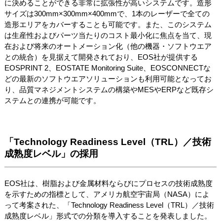
に決めることができる非常に拡張性が高いシステムです。造形
サイズは300mm×300mm×400mmで、1本のレーザーで全ての
造形エリアをカバーすることも可能です。また、このシステム
は生産性およびパーツ当たりのコスト最小化に焦点を当て、現
在および将来のオートメーション化（他の機器・ソフトウエア
との統合）を見据えて開発されており、EOS社が提供する
EOSPRINT 2、EOSTATE Monitoring Suite、EOSCONNECTな
どの最新のソフトウエアソリューションも利用可能となってお
り、品質マネジメントシステムの構築やMESやERPなど既存シ
ステムとの連携が可能です。
「Technology Readiness Level（TRL）／技術
成熟度レベル」の採用
EOS社は、樹脂および金属材料ならびにプロセスの技術成熟度
を示すための指標として、アメリカ航空宇宙局（NASA）によ
って考案された、「Technology Readiness Level（TRL）／技術
成熟度レベル」形式での分類を導入することを発表しました。