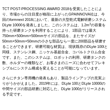
TCT POST-PROCESSING AWARD 2018を受賞したことによ
り、市場からの注目度が格段に上がったGPAINNOVA社は、今
回のformnext 2018において、最新の大型乾式電解研磨システム
3
DLyte 10000を発表しました。このシステムは、1.2m
の容量を
持った研磨タンクを利用することにより、1部品では最大
750mm×500mm×500mmサイズの部品を、またサイズが
50mm×50mm×50mmの小さな部品なら一度に200部品を研磨す
ることができます。研磨可能な材質は、現状既存のDLyte 100Iと
同様、ステンレス鋼、ニッケル基超合金、コバルトクロム合金
です。また、このシステムは、ロボットの利用、研磨タンクの
数、ホルダーの種類など、お客さまのニーズに合わせてフレキ
シブルにシステム構成を変えることが可能になっています。
さらにチタン専用機の発表もあり、製品ラインアップの充実ぶ
りがうかがえました。2019年には、DLyte 100とDLyte 10000の
中間サイズの部品研磨に対応した、DLyte 1000がリリースされ
る予定です。