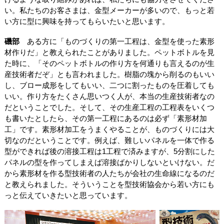
い。私たちのお客さまは、金型メーカーが多いので、もっと若
い方に型に興味を持ってもらいたいと思います。
磯部
ある方に「ものづくりの第一工程は、金型を使った素形
材作りだ」と教えられたことがありました。ペットボトルを見
た時に、「そのペットボトルの作り方を何通りも言えるのが生
産技術者だぞ」とも言われました。樹脂の塊から削るのもいい
し、ブロー成形をしてもいい、二つに割ったものを圧着しても
いい。作り方をたくさん思いつく人が、本当の生産技術者なの
だということでした。そして、その生産工程の工程表をいくつ
も書いたとしたら、その第一工程にあるのは必ず「素形材加
工」です。素形材加工をうまくやることが、ものづくりには大
切なのだということです。例えば、難しいパネルを一体で作る
型ができれば後の溶接工程は1工程で済みますが、5分割にした
パネルの型を作ってしまえば溶接ばかりしないといけない。だ
から素形材を作る型技術者の人たちが会社の生命線になるのだ
と教えられました。そういうことを型技術協会から若い方にも
っと伝えていきたいと思っています。