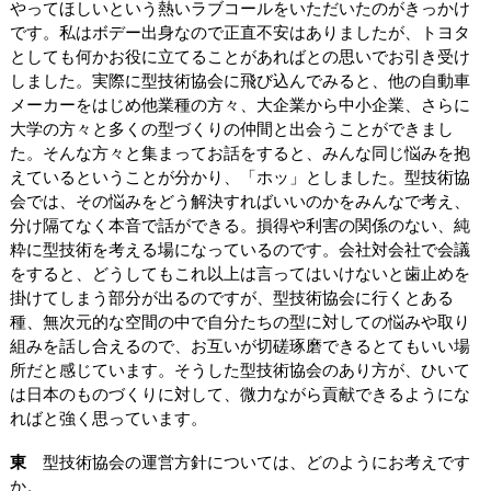
やってほしいという熱いラブコールをいただいたのがきっかけ
です。私はボデー出身なので正直不安はありましたが、トヨタ
としても何かお役に立てることがあればとの思いでお引き受け
しました。実際に型技術協会に飛び込んでみると、他の自動車
メーカーをはじめ他業種の方々、大企業から中小企業、さらに
大学の方々と多くの型づくりの仲間と出会うことができまし
た。そんな方々と集まってお話をすると、みんな同じ悩みを抱
えているということが分かり、「ホッ」としました。型技術協
会では、その悩みをどう解決すればいいのかをみんなで考え、
分け隔てなく本音で話ができる。損得や利害の関係のない、純
粋に型技術を考える場になっているのです。会社対会社で会議
をすると、どうしてもこれ以上は言ってはいけないと歯止めを
掛けてしまう部分が出るのですが、型技術協会に行くとある
種、無次元的な空間の中で自分たちの型に対しての悩みや取り
組みを話し合えるので、お互いが切磋琢磨できるとてもいい場
所だと感じています。そうした型技術協会のあり方が、ひいて
は日本のものづくりに対して、微力ながら貢献できるようにな
ればと強く思っています。
東
型技術協会の運営方針については、どのようにお考えです
か。