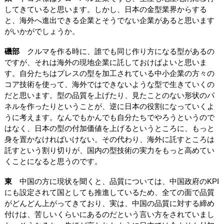
してきていると思います。しかし、日本の金型業界からする
と、海外へ進出できる企業とそうでない企業があると思います
がいかがでしょうか。
磯部
クルマを作る時に、誰でも同じ作り方になる型があるの
ですが、それは海外の現地企業に託しておけばよいと思いま
す。自分たちはプレスの型を加工されている中小企業の方々の
コア技術を使って、海外ではできないような型で生きていくの
だと思います。型の品質を上げたり、見たことのない形状のパ
ネルを作ったりということが、逆に日本の役割になっていくよ
うに考えます。なんでもかんでも自分たちでやろうというので
はなく、日本の型の付加価値を上げるというところに、もっと
身を置かなければいけない。その代わり、海外に託すところは
託すという割り切りが、国内の型技術の実力をもっと高めてい
くことになると思うのです。
東
中国の方に現状を聞くと、品質については、中国政府のKPI
にも設定されて国としても推進しているため、全ての面で品質
がどんどん上がってきており、実は、中国の品質に対する締め
付けは、苦しいくらいにあるのだという言い方をされていまし