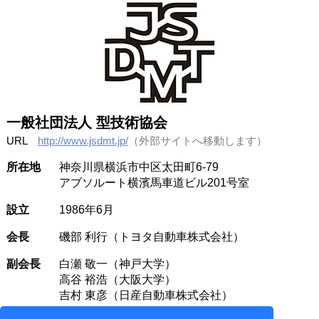
一般社団法人 型技術協会
URL
http://www.jsdmt.jp/
（外部サイトへ移動します）
所在地
神奈川県横浜市中区太田町6-79
アブソルート横濱馬車道ビル201号室
設立
1986年6月
会長
磯部 利行（トヨタ自動車株式会社）
副会長
白瀬 敬一（神戸大学）
高谷 裕浩（大阪大学）
吉村 東彦（日産自動車株式会社）