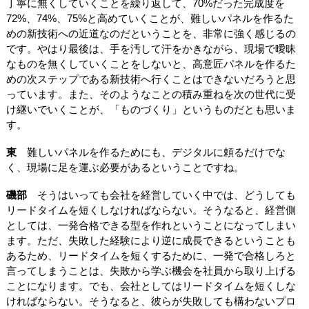
丁寧に無くしていくことを繰り返して、70%だった完成度を
72%、74%、75%と高めていくことが、難しいパネルを作るた
めの新技術への近道なのだということを、非常に強く感じるの
です。やはり最後は、手を汚して汗をかきながら、現場で曖昧
なものを無くしていくことをしないと、高意匠パネルを作るた
めの次ステップである新技術へ行くことはできないだろうと思
っています。また、そのようなことの積み重ねを次の世代に受
け継いでいくことが、「ものづくり」というものだとも思いま
す。
東
難しいパネルを作るためにも、デジタルに頼るだけでな
く、現場に足を運ぶ必要があるということですね。
磯部
そうはいっても会社を経営していく中では、どうしても
リードタイムを短くしなければならない。そうなると、経営側
としては、一発合格できる型を作れということになってしまい
ます。ただ、失敗した経験により逆に成長できるということも
あるため、リードタイムを短くするために、一発で合格しろと
言ってしまうことは、失敗から学ぶ機会を社員から取り上げる
ことになります。でも、会社としてはリードタイムを短くしな
ければならない。そうなると、彼らが失敗しても構わないプロ