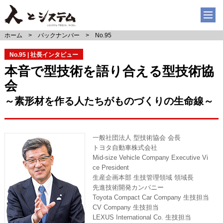
ホーム
バックナンバー
No.95
No.95 | 社長インタビュー
本音で型技術を語り合える型技術協
会
～素形材を作る人たちがものづくりの生命線～
一般社団法人 型技術協会 会長
トヨタ自動車株式会社
Mid-size Vehicle Company Executive Vi
ce President
生産企画本部 生技管理領域 領域長
先進技術開発カンパニー
Toyota Compact Car Company 生技担当
CV Company 生技担当
LEXUS International Co. 生技担当