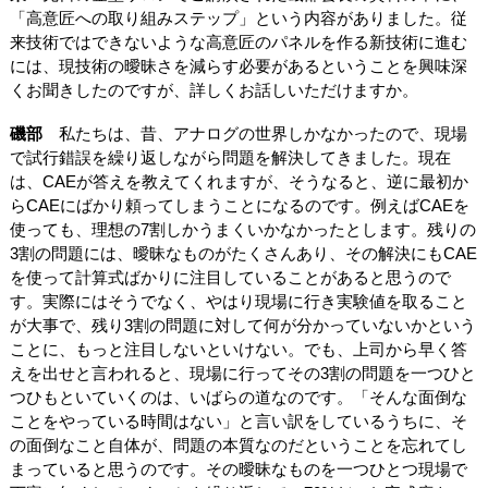
「高意匠への取り組みステップ」という内容がありました。従
来技術ではできないような高意匠のパネルを作る新技術に進む
には、現技術の曖昧さを減らす必要があるということを興味深
くお聞きしたのですが、詳しくお話しいただけますか。
磯部
私たちは、昔、アナログの世界しかなかったので、現場
で試行錯誤を繰り返しながら問題を解決してきました。現在
は、CAEが答えを教えてくれますが、そうなると、逆に最初か
らCAEにばかり頼ってしまうことになるのです。例えばCAEを
使っても、理想の7割しかうまくいかなかったとします。残りの
3割の問題には、曖昧なものがたくさんあり、その解決にもCAE
を使って計算式ばかりに注目していることがあると思うので
す。実際にはそうでなく、やはり現場に行き実験値を取ること
が大事で、残り3割の問題に対して何が分かっていないかという
ことに、もっと注目しないといけない。でも、上司から早く答
えを出せと言われると、現場に行ってその3割の問題を一つひと
つひもといていくのは、いばらの道なのです。「そんな面倒な
ことをやっている時間はない」と言い訳をしているうちに、そ
の面倒なこと自体が、問題の本質なのだということを忘れてし
まっていると思うのです。その曖昧なものを一つひとつ現場で