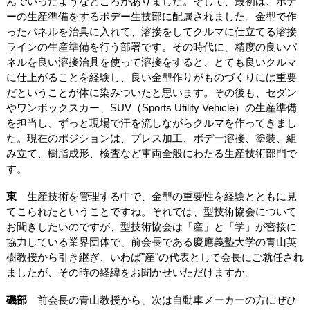
んでいったようなところがありました。そして、最初は、ボデ
ーの生産準備をするボデー生技部に配属されました。金型で作
ったパネルを治具に入れて、溶接をしてクルマに仕立てる溶接
ラインの生産準備を行う部署です。その時代に、精度の良いパ
ネルを良い溶接治具を使って溶接をすると、とても良いクルマ
に仕上がることを経験し、良い金型作りがものづくりには重要
だということが体に染みついたと思います。その後も、セダン
やワンボックスカー、SUV（Sports Utility Vehicle）の生産準備
を担当し、ずっと現場で汗を流しながらクルマを作ってきまし
た。現在のポジションは、プレス加工、ボデー溶接、塗装、組
み立て、樹脂成形、検査など車両全般にわたる生産技術部門で
す。
東
生産技術を管理する中で、金型の重要性を経験とともに見
てこられたということですね。それでは、型技術協会について
お聞きしたいのですが、型技術協会は「産」と「学」が密接に
協力している業界団体で、前会長である慶應義塾大学の青山英
樹教授から引き継ぎ、いわば"産"の代表として会長にご就任され
ましたが、その時の経緯をお聞かせいただけますか。
磯部
前会長の青山教授から、次は自動車メーカーの方にぜひ