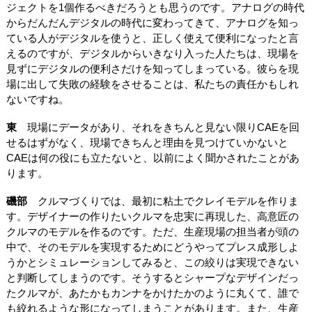
ジェクトを1個作るべきだろうとも思うのです。アナログの時代
からだんだんデジタルの時代に変わってきて、アナログを知っ
ている人がデジタルを使うと、正しく使えて便利になったと言
えるのですが、デジタルからいきなり入った人たちは、現場を
見ずにデジタルの便利さだけを知ってしまっている。彼らを現
場に出して失敗の経験をさせることは、私たちの責任かもしれ
ないですね。
東
現場にデータがあり、それをきちんと見ない限りCAEを回
せるはずがなく、現場できちんと理由を見つけていかないと
CAEは何の役にも立たないと、以前によく聞かされたことがあ
ります。
磯部
クルマづくりでは、最初に粘土でクレイモデルを作りま
す。デザイナーの作りたいクルマを忠実に再現した、高意匠の
クルマのモデルを作るのです。ただ、生産現場の担当者が頭の
中で、そのモデルを実現するためにどうやってプレス成形しよ
うかとシミュレーションしてみると、この絞りは実現できない
と判断してしまうのです。そうするとシャープなデザインだっ
たクルマが、あたかもカンナをかけたかのように丸くて、誰で
も絞れるような形になってしまうことがあります。また、生産