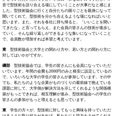
音で型技術を語り合える場にしていくことが大事だなと感じま
した。型技術協会に行くと自分たちの困りごとを親身になって
聞いてくれて、型技術を分かち合えるような場になればいいと
思います。また、それを各社に持ち帰ると、「いいことを聞い
てきたな」と言ってもらえ、また会員の皆さんの技術が進歩し
ていく、そんな繰り返しができるような集いになっていくこと
で、会員数が増加すれば本望と考えています。
東
型技術協会と大学との関わり方や、若い方との関わり方に
対してはいかがですか。
磯部
型技術協会では、学生の皆さんにも会員になっていただ
いています。年間の会費も2000円のみと格安に設定しているの
で、いろいろな大学の学生の皆さんが参加しています。その中
でも、私たちのような企業がものづくりの最前線で抱えている
課題に対して、大学側が解決方法を示してくれるような関係構
築がもっとできれば、相互理解が進み、型技術協会への学生の
皆さんの参加がもっと増えるとも思っています。
東
学生の方々が、型技術に対してもっと興味を持っていただ
けるような取り組みがあれば、私たちにも協力をさせてくださ