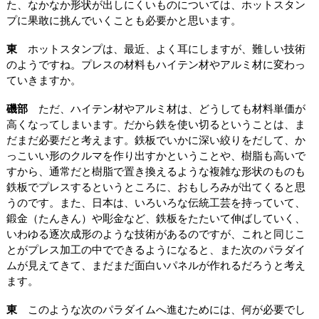
た、なかなか形状が出しにくいものについては、ホットスタン
プに果敢に挑んでいくことも必要かと思います。
東
ホットスタンプは、最近、よく耳にしますが、難しい技術
のようですね。プレスの材料もハイテン材やアルミ材に変わっ
ていきますか。
磯部
ただ、ハイテン材やアルミ材は、どうしても材料単価が
高くなってしまいます。だから鉄を使い切るということは、ま
だまだ必要だと考えます。鉄板でいかに深い絞りをだして、か
っこいい形のクルマを作り出すかということや、樹脂も高いで
すから、通常だと樹脂で置き換えるような複雑な形状のものも
鉄板でプレスするというところに、おもしろみが出てくると思
うのです。また、日本は、いろいろな伝統工芸を持っていて、
鍛金（たんきん）や彫金など、鉄板をたたいて伸ばしていく、
いわゆる逐次成形のような技術があるのですが、これと同じこ
とがプレス加工の中でできるようになると、また次のパラダイ
ムが見えてきて、まだまだ面白いパネルが作れるだろうと考え
ます。
東
このような次のパラダイムへ進むためには、何が必要でし