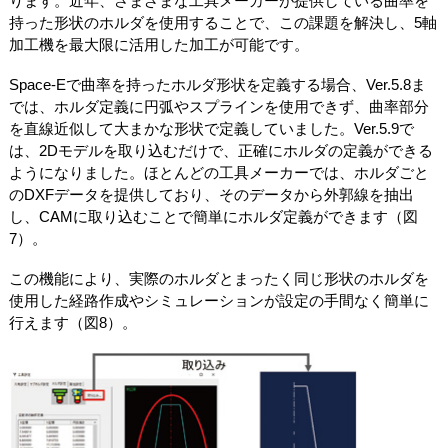
ります。近年、さまざまな工具メーカーが提供している曲率を
持った形状のホルダを使用することで、この課題を解決し、5軸
加工機を最大限に活用した加工が可能です。
Space-Eで曲率を持ったホルダ形状を定義する場合、Ver.5.8ま
では、ホルダ定義に円弧やスプラインを使用できず、曲率部分
を直線近似して大まかな形状で定義していました。Ver.5.9で
は、2Dモデルを取り込むだけで、正確にホルダの定義ができる
ようになりました。ほとんどの工具メーカーでは、ホルダごと
のDXFデータを提供しており、そのデータから外郭線を抽出
し、CAMに取り込むことで簡単にホルダ定義ができます（図
7）。
この機能により、実際のホルダとまったく同じ形状のホルダを
使用した経路作成やシミュレーションが設定の手間なく簡単に
行えます（図8）。