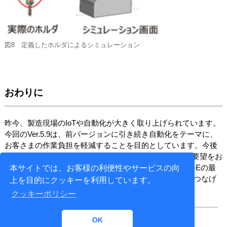
図8 定義したホルダによるシミュレーション
おわりに
昨今、製造現場のIoTや自動化が大きく取り上げられています。
今回のVer.5.9は、前バージョンに引き続き自動化をテーマに、
お客さまの作業負担を軽減することを目的としています。今後
®
もSpace-EやManufacturing-Space
に関するご意見、ご要望をお
聞かせいただき、そのご要望にお応えすることでSpace-Eの最
本サイトでは、お客様の利便性やサービスの向
終目標である「IT技術を利用した製造現場の自動化」につなげ
上を目的にクッキーを利用しています。
ていきます。
クッキーポリシー
OK