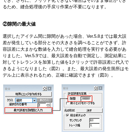
でき、さらに、ソリッド化できない場合はそのまま修正ができ
るため、縫合処理後の手戻り作業が不要になります。
②隙間の最大値
選択したアイテム間に隙間があった場合、Ver.5.8までは最大誤
差が発生している部分とその大きさを調べることができず、許
容誤差に大まかな数値を入力して縫合処理を実行する必要があ
りました。Ver.5.9では、最大誤差を自動で測定し、測定結果に
対してトレランスを加算した値を1クリックで許容誤差に代入で
きるようになりました（図2）。また、最大誤差の発生箇所はモ
デル上に表示されるため、正確に確認できます（図3）。