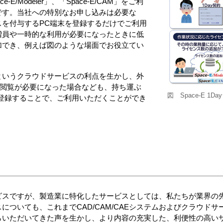
/Modeler」、「Space-E/CAM」をご利
です。当社への特別なお申し込みは必要な
を付与するPC端末を登録するだけでご利用
増員や一時的な利用が必要になったときに低
加でき、例えば図のような場面でお役立てい
というクラウドサービスの利点を生かし、外
用や閲覧が必要になった場合なども、持ち運ぶ
図 Space-E 1
て登録することで、ご利用いただくことができ
ビスですが、製造業に特化したサービスとしては、私たちが業界の
についても、これまでCAD/CAM/CAEシステムおよびクラウド
らいただいてきた声を生かし、より内容の充実した、利便性の高い