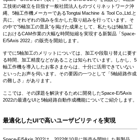
工技術の確立を目指す一般社団法人ものづくりネットワーク沖
縄、5軸工作機メーカーであるTongtai Machine ＆ Tool Co.,Ltd.と
共に、それぞれの強みを生かした取り組みを行っています。そ
の中で"5軸加工の普及"を掲げた成果として、私たちは5軸加工
におけるCAM作業の大幅な時間短縮を実現する新製品「Space-
E/5Axis 2022」の販売を開始します。
すでに5軸加工のメリットについては、加工や段取り替えに要す
る時間、加工精度などがあることは知られています。しかし、5
軸工作機を導入したお客さまからは、十分に活用できていない
といったお声を伺います。その要因の一つとして「5軸経路作成
の難しさ」があります。
ここでは、その課題を解決するために開発したSpace-E/5Axis
2022の最適なUIと5軸経路自動作成機能についてご紹介します。
最適化したUIで高いユーザビリティを実現
Space-E/5Axis 2022は、2022年10月に販売を開始した新製品