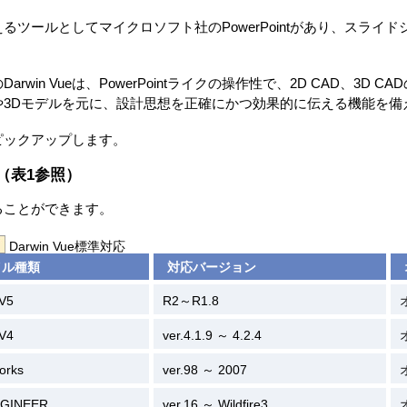
ツールとしてマイクロソフト社のPowerPointがあり、スライ
in Vueは、PowerPointライクの操作性で、2D CAD、3D CAD
や3Dモデルを元に、設計思想を正確にかつ効果的に伝える機能を備
ピックアップします。
（表1参照）
ることができます。
Darwin Vue標準対応
イル種類
対応バージョン
V5
R2～R1.8
V4
ver.4.1.9 ～ 4.2.4
orks
ver.98 ～ 2007
NGINEER
ver.16 ～ Wildfire3