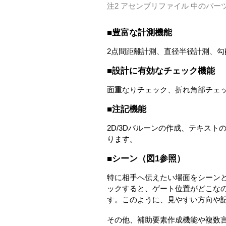
注2 アセンブリファイル 中のパ
■豊富な計測機能
2点間距離計測、直径半径計測、勾配
■設計に有効なチェック機能
面重なりチェック、折れ角部チェッ
■注記機能
2D/3Dバルーンの作成、テキス
ります。
■シーン（図1参照）
特に相手へ伝えたい場面をシーンと
ックすると、ゲート位置がどこな
す。このように、見やすい方向や
その他、補助要素作成機能や複数