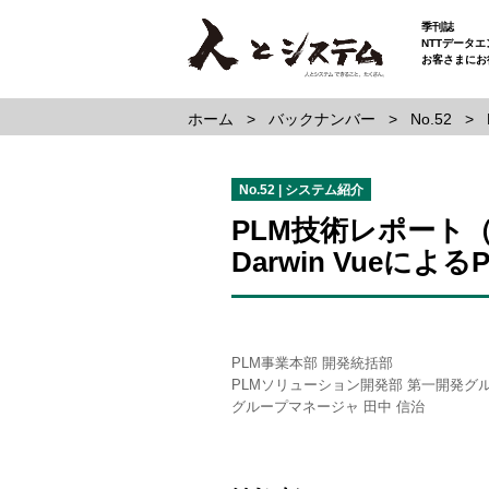
季刊誌
NTTデータ
お客さまにお
ホーム
バックナンバー
No.52
No.52 | システム紹介
PLM技術レポート
Darwin Vueに
PLM事業本部 開発統括部
PLMソリューション開発部 第一開発グ
グループマネージャ 田中 信治